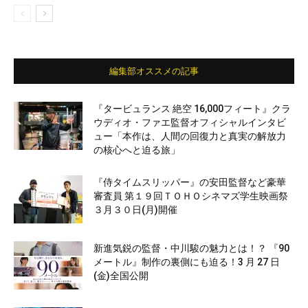
編集部オススメの記事
『タービュランス 絶空 16,000フィート』クラ
ウディオ・ファエ監督オフィシャルインタビ
ュー「本作は、人間の回復力と真実の解放力
の核心へと迫る旅」
『侍タイムスリッパー』の安田監督など豪華
審査員 第１９回ＴＯＨＯシネマズ学生映画祭
３月３０日(月)開催
新進気鋭の監督・中川駿の魅力とは！？ 『90
メートル』制作の裏側にも迫る！3 月 27 日
(金)全国公開