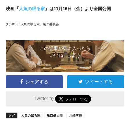
映画『
人魚の眠る家
』は11月16日（金）より全国公開
(C)2018「人魚の眠る家」製作委員会
この記事が気に入ったら
いいね ! しよう
シェアする
ツイートする
Twitter で
タグ
人魚の眠る家
坂口健太郎
川栄李奈