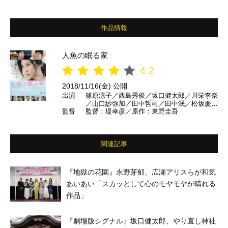
作品情報
人魚の眠る家
4.2
2018/11/16(金) 公開
出演
篠原涼子／西島秀俊／坂口健太郎／川栄李奈
／山口紗弥加／田中哲司／田中泯／松坂慶
監督
監督：堤幸彦／原作：東野圭吾
子 ほか
関連記事
『地獄の花園』永野芽郁、広瀬アリスらが和気
あいあい「スカッとして心のモヤモヤが晴れる
作品」
『劇場版シグナル』坂口健太郎、やり直し神社