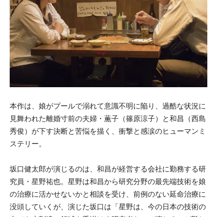
本作は、娘がプールで溺れて意識不明に陥り、過酷な状況に
見舞われた離婚寸前の夫婦・薫子（篠原涼子）と和昌（西島
秀俊）が下す決断と苦悩を描く、衝撃と感涙のヒューマンミ
ステリー。
坂口健太郎が演じるのは、和昌が経営する会社に勤務する研
究員・星野祐也。星野は和昌から研究分野の最先端技術を娘
の治療に活かせないかと相談を受け、前例のない延命治療に
没頭していくが、演じた坂口は「星野は、今の日本の技術の