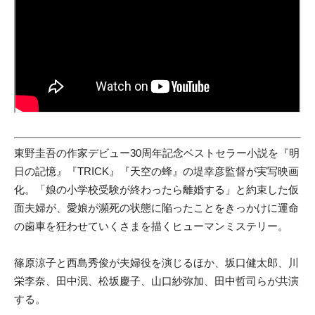
東野圭吾の作家デビュー30周年記念ベストセラー小説を『明
日の記憶』『TRICK』『天空の蜂』の堤幸彦監督が実写映画
化。「娘の小学校受験が終わったら離婚する」と約束した仮
面夫婦が、愛娘が瀕死の状態に陥ったことをきっかけに運命
の歯車を狂わせていくさまを描くヒューマンミステリー。
篠原涼子と西島秀俊が夫婦役を演じるほか、坂口健太郎、川
栄李奈、田中泯、松坂慶子、山口紗弥加、田中哲司らが共演
する。