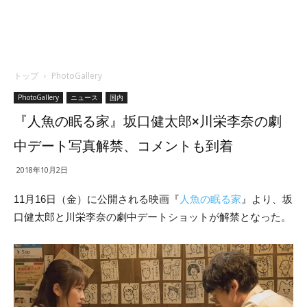
トップ
PhotoGallery
PhotoGallery
ニュース
国内
『人魚の眠る家』坂口健太郎×川栄李奈の劇
中デート写真解禁、コメントも到着
2018年10月2日
11月16日（金）に公開される映画『
人魚の眠る家
』より、坂
口健太郎と川栄李奈の劇中デートショットが解禁となった。