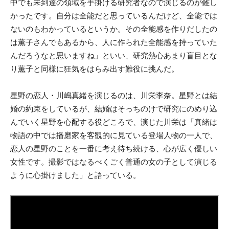
中でも未到達の領域を手掛ける研究者なので演じるのが難し
かったです。自分は全能だと思っているんだけど、全能では
ないのもわかっているというか。その全能感を作りだしたの
は薫子さんでもあるから、人に作られた全能感を持っていた
んだろうなと思いますね」といい、研究熱心あまり盲目とな
り薫子と同様に狂気をはらみ出す難役に挑んだ。
星野の恋人・川嶋真緒を演じるのは、川栄李奈。星野とは結
婚の約束をしているが、結婚はそっちのけで研究にのめり込
んでいく星野を心配する役どころで、演じた川栄は「真緒は
物語の中では播磨家を客観的に見ている登場人物の一人で、
恋人の星野のことを一番に考え待ち続ける、心が広く優しい
女性です。撮影ではなるべくごく普通の女の子として演じる
ように心掛けました」と語っている。