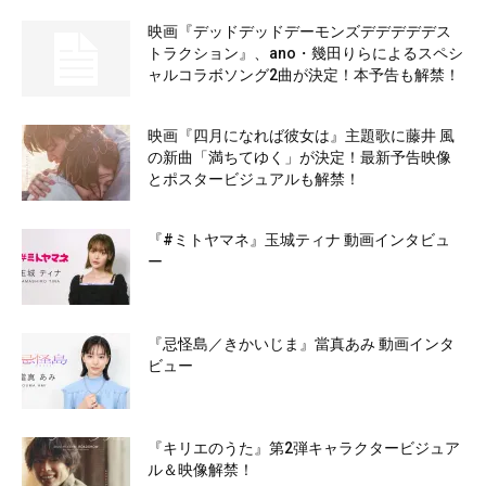
映画『デッドデッドデーモンズデデデデデス
トラクション』、ano・幾田りらによるスペシ
ャルコラボソング2曲が決定！本予告も解禁！
映画『四月になれば彼女は』主題歌に藤井 風
の新曲「満ちてゆく」が決定！最新予告映像
とポスタービジュアルも解禁！
『#ミトヤマネ』玉城ティナ 動画インタビュ
ー
『忌怪島／きかいじま』當真あみ 動画インタ
ビュー
『キリエのうた』第2弾キャラクタービジュア
ル＆映像解禁！