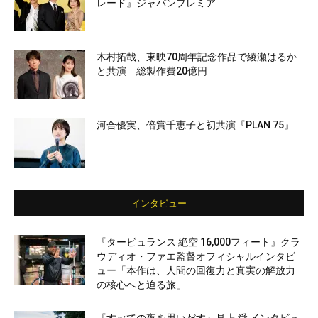
レード』ジャパンプレミア
木村拓哉、東映70周年記念作品で綾瀬はるか
と共演 総製作費20億円
河合優実、倍賞千恵子と初共演『PLAN 75』
インタビュー
『タービュランス 絶空 16,000フィート』クラ
ウディオ・ファエ監督オフィシャルインタビ
ュー「本作は、人間の回復力と真実の解放力
の核心へと迫る旅」
『すべての夜を思いだす』見上 愛 インタビュ