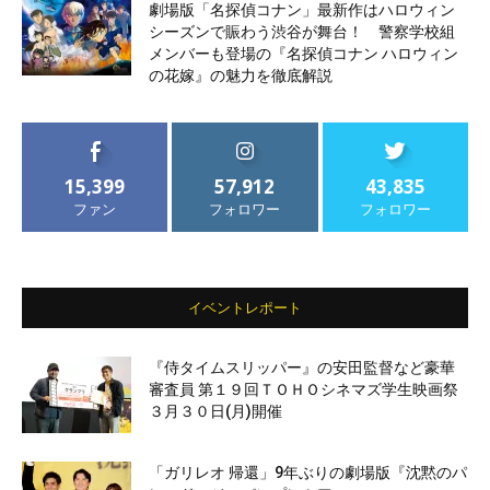
劇場版「名探偵コナン」最新作はハロウィン
シーズンで賑わう渋谷が舞台！ 警察学校組
メンバーも登場の『名探偵コナン ハロウィン
の花嫁』の魅力を徹底解説
15,399
57,912
43,835
ファン
フォロワー
フォロワー
イベントレポート
『侍タイムスリッパー』の安田監督など豪華
審査員 第１９回ＴＯＨＯシネマズ学生映画祭
３月３０日(月)開催
「ガリレオ 帰還」9年ぶりの劇場版『沈黙のパ