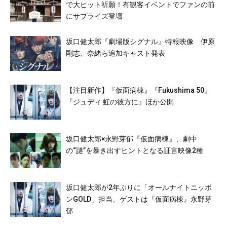
で大ヒット祈願！有観客イベントでファンの前
にサプライズ登壇
坂口健太郎『劇場版シグナル』特報映像 伊原
剛志、奈緒ら追加キャスト発表
【注目新作】『仮面病棟』『Fukushima 50』
『ジュディ 虹の彼方に』ほか公開
坂口健太郎×永野芽郁『仮面病棟』、劇中
の“謎”を暴き出すヒントとなる証言映像2種
坂口健太郎が2年ぶりに「オールナイトニッポ
ンGOLD」担当、ゲストは『仮面病棟』永野芽
郁