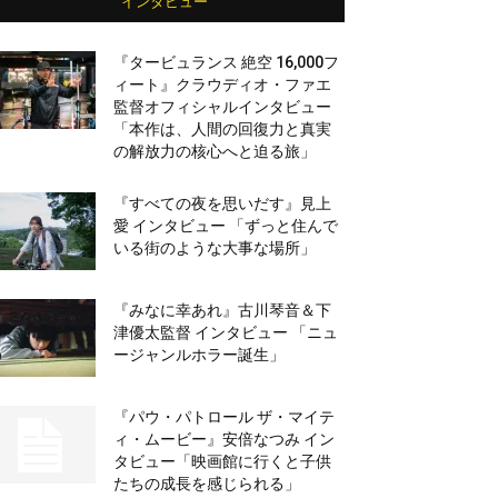
インタビュー
『タービュランス 絶空 16,000フ
ィート』クラウディオ・ファエ
監督オフィシャルインタビュー
「本作は、人間の回復力と真実
の解放力の核心へと迫る旅」
『すべての夜を思いだす』見上
愛 インタビュー 「ずっと住んで
いる街のような大事な場所」
『みなに幸あれ』古川琴音＆下
津優太監督 インタビュー 「ニュ
ージャンルホラー誕生」
『パウ・パトロール ザ・マイテ
ィ・ムービー』安倍なつみ イン
タビュー「映画館に行くと子供
たちの成長を感じられる」