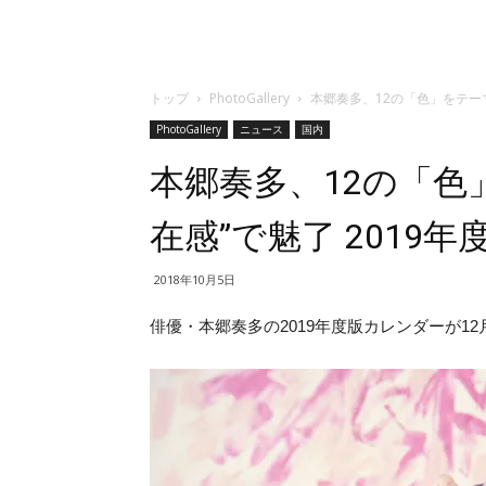
トップ
PhotoGallery
本郷奏多、12の「色」をテーマ
PhotoGallery
ニュース
国内
本郷奏多、12の「色
在感”で魅了 2019
2018年10月5日
俳優・本郷奏多の2019年度版カレンダーが1