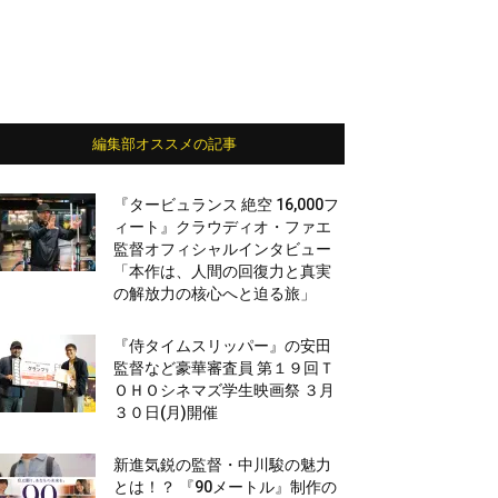
編集部オススメの記事
『タービュランス 絶空 16,000フ
ィート』クラウディオ・ファエ
監督オフィシャルインタビュー
「本作は、人間の回復力と真実
の解放力の核心へと迫る旅」
『侍タイムスリッパー』の安田
監督など豪華審査員 第１９回Ｔ
ＯＨＯシネマズ学生映画祭 ３月
３０日(月)開催
新進気鋭の監督・中川駿の魅力
とは！？ 『90メートル』制作の