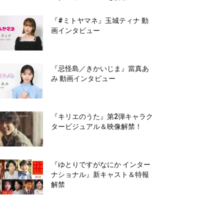
『#ミトヤマネ』玉城ティナ 動
画インタビュー
『忌怪島／きかいじま』當真あ
み 動画インタビュー
『キリエのうた』第2弾キャラク
タービジュアル＆映像解禁！
『ゆとりですがなにか インター
ナショナル』新キャスト＆特報
解禁