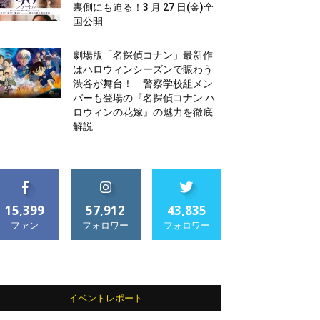
裏側にも迫る！3 月 27 日(金)全
国公開
劇場版「名探偵コナン」最新作
はハロウィンシーズンで賑わう
渋谷が舞台！ 警察学校組メン
バーも登場の『名探偵コナン ハ
ロウィンの花嫁』の魅力を徹底
解説
15,399
57,912
43,835
ファン
フォロワー
フォロワー
イベントレポート