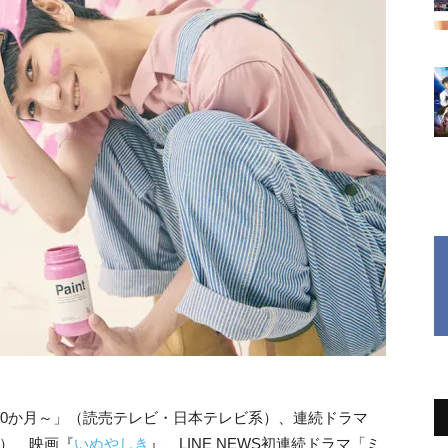
る10か月～」（読売テレビ・日本テレビ系）、連続ドラマ
!）、映画『
いぬやしき
』、LINE NEWS初連続ドラマ「ミ