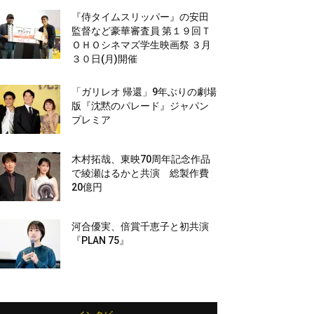
『侍タイムスリッパー』の安田
監督など豪華審査員 第１９回Ｔ
ＯＨＯシネマズ学生映画祭 ３月
３０日(月)開催
「ガリレオ 帰還」9年ぶりの劇場
版『沈黙のパレード』ジャパン
プレミア
木村拓哉、東映70周年記念作品
で綾瀬はるかと共演 総製作費
20億円
河合優実、倍賞千恵子と初共演
『PLAN 75』