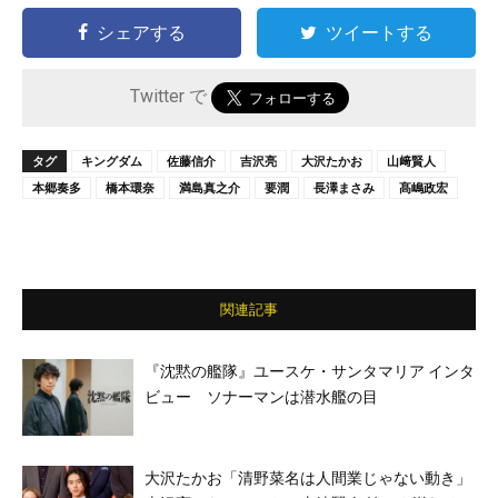
シェアする
ツイートする
Twitter で
タグ
キングダム
佐藤信介
吉沢亮
大沢たかお
山﨑賢人
本郷奏多
橋本環奈
満島真之介
要潤
長澤まさみ
髙嶋政宏
関連記事
『沈黙の艦隊』ユースケ・サンタマリア インタ
ビュー ソナーマンは潜水艦の目
大沢たかお「清野菜名は人間業じゃない動き」