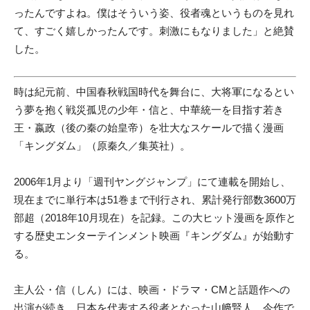
ったんですよね。僕はそういう姿、役者魂というものを見れ
て、すごく嬉しかったんです。刺激にもなりました」と絶賛
した。
時は紀元前、中国春秋戦国時代を舞台に、大将軍になるとい
う夢を抱く戦災孤児の少年・信と、中華統一を目指す若き
王・嬴政（後の秦の始皇帝）を壮大なスケールで描く漫画
「キングダム」（原秦久／集英社）。
2006年1月より「週刊ヤングジャンプ」にて連載を開始し、
現在までに単行本は51巻まで刊行され、累計発行部数3600万
部超（2018年10月現在）を記録。この大ヒット漫画を原作と
する歴史エンターテインメント映画『キングダム』が始動す
る。
主人公・信（しん）には、映画・ドラマ・CMと話題作への
出演が続き、日本を代表する役者となった山﨑賢人。今作で