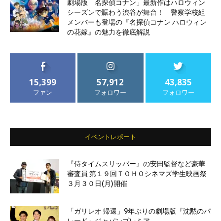
劇場版「名探偵コナン」最新作はハロウィン
シーズンで賑わう渋谷が舞台！ 警察学校組
メンバーも登場の『名探偵コナン ハロウィン
の花嫁』の魅力を徹底解説
15,399
57,912
43,835
ファン
フォロワー
フォロワー
イベントレポート
『侍タイムスリッパー』の安田監督など豪華
審査員 第１９回ＴＯＨＯシネマズ学生映画祭
３月３０日(月)開催
「ガリレオ 帰還」9年ぶりの劇場版『沈黙のパ