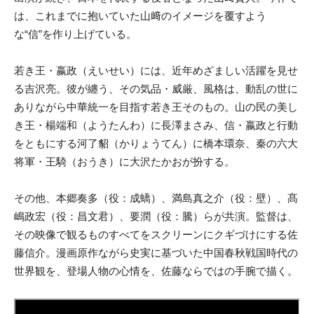
は、これまでに抱いていた山﨑のイメージを覆すよう
な“信”を作り上げている。
若き王・嬴政（えいせい）には、近年めざましい活躍を見せ
る吉沢亮。彼が纏う、その気品・威厳、風格は、動乱の世に
ありながら中華統一を目指す若き王そのもの。山の民の美し
き王・楊端和（ようたんわ）に長澤まさみ、信・嬴政と行動
をともにする河了貂（かりょうてん）に橋本環奈、秦の六大
将軍・王騎（おうき）に大沢たかおが扮する。
その他、本郷奏多（役：成蟜）、満島真之介（役：壁）、髙
嶋政宏（役：昌文君）、要潤（役：騰）らが共演。監督は、
その映像で観るものすべてをスクリーンにクギづけにする佐
藤信介。漫画原作ながら史実に基づいた中国春秋戦国時代の
世界観を、登場人物の心情を、佐藤ならではの手腕で描く。