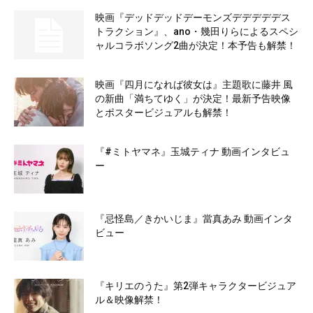
映画『デッドデッドデーモンズデデデデデス
トラクション』、ano・幾田りらによるスペシ
ャルコラボソング2曲が決定！本予告も解禁！
映画『四月になれば彼女は』主題歌に藤井 風
の新曲「満ちてゆく」が決定！最新予告映像
とポスタービジュアルも解禁！
『#ミトヤマネ』玉城ティナ 動画インタビュ
ー
『忌怪島／きかいじま』當真あみ 動画インタ
ビュー
『キリエのうた』第2弾キャラクタービジュア
ル＆映像解禁！