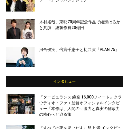
レード』ジャパンプレミア
木村拓哉、東映70周年記念作品で綾瀬はるか
と共演 総製作費20億円
河合優実、倍賞千恵子と初共演『PLAN 75』
インタビュー
『タービュランス 絶空 16,000フィート』クラ
ウディオ・ファエ監督オフィシャルインタビ
ュー「本作は、人間の回復力と真実の解放力
の核心へと迫る旅」
『すべての夜を思いだす』見上 愛 インタビュ