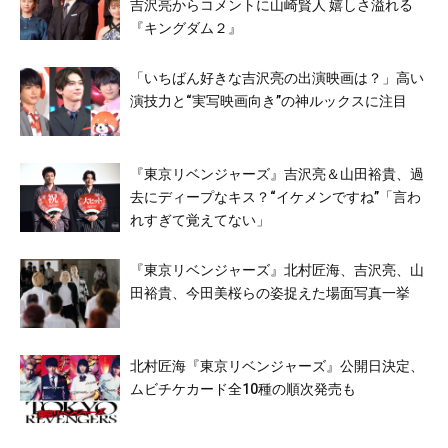
吉沢亮からコメントに山崎賢人 嬉しさ溢れる
『キングダム２』
「いちばん好きな吉沢亮の出演映画は？」高い
演技力と“実写映画向き”の神ルックスに注目
『東京リベンジャーズ』吉沢亮＆山田裕貴、過
去にディープなキス？“イケメンですね”「言わ
れすぎて覚えてない」
『東京リベンジャーズ』北村匠海、吉沢亮、山
田裕貴、今田美桜らの姿捉えた場面写真一挙
北村匠海『東京リベンジャーズ』公開日決定、
ムビチケカード全10種の順次発売も