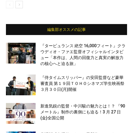
編集部オススメの記事
『タービュランス 絶空 16,000フィート』クラ
ウディオ・ファエ監督オフィシャルインタビ
ュー「本作は、人間の回復力と真実の解放力
の核心へと迫る旅」
『侍タイムスリッパー』の安田監督など豪華
審査員 第１９回ＴＯＨＯシネマズ学生映画祭
３月３０日(月)開催
新進気鋭の監督・中川駿の魅力とは！？ 『90
メートル』制作の裏側にも迫る！3 月 27 日
(金)全国公開