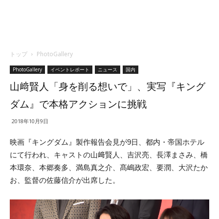
トップ
PhotoGallery
PhotoGallery
イベントレポート
ニュース
国内
山﨑賢人「身を削る想いで」、実写『キング
ダム』で本格アクションに挑戦
2018年10月9日
映画『キングダム』製作報告会見が9日、都内・帝国ホテル
にて行われ、キャストの山﨑賢人、吉沢亮、長澤まさみ、橋
本環奈、本郷奏多、満島真之介、髙嶋政宏、要潤、大沢たか
お、監督の佐藤信介が出席した。