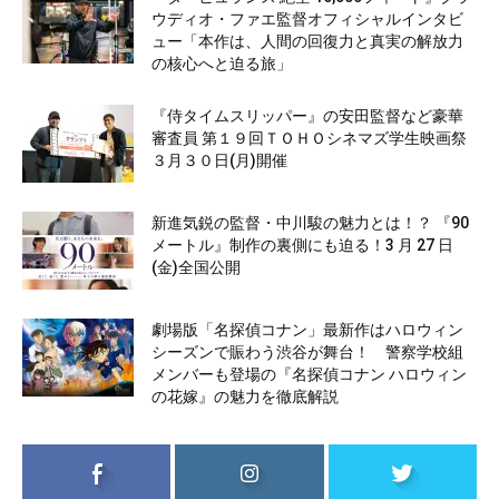
ウディオ・ファエ監督オフィシャルインタビ
ュー「本作は、人間の回復力と真実の解放力
の核心へと迫る旅」
『侍タイムスリッパー』の安田監督など豪華
審査員 第１９回ＴＯＨＯシネマズ学生映画祭
３月３０日(月)開催
新進気鋭の監督・中川駿の魅力とは！？ 『90
メートル』制作の裏側にも迫る！3 月 27 日
(金)全国公開
劇場版「名探偵コナン」最新作はハロウィン
シーズンで賑わう渋谷が舞台！ 警察学校組
メンバーも登場の『名探偵コナン ハロウィン
の花嫁』の魅力を徹底解説