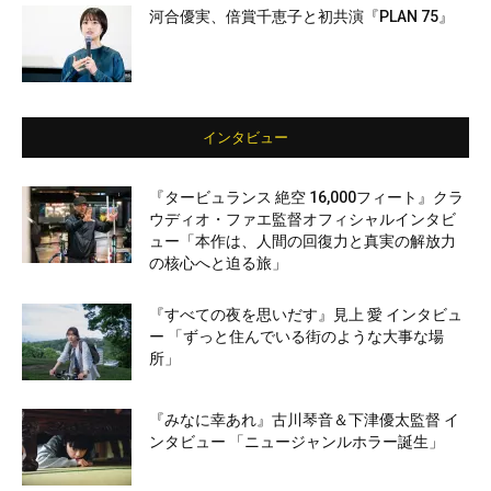
河合優実、倍賞千恵子と初共演『PLAN 75』
インタビュー
『タービュランス 絶空 16,000フィート』クラ
ウディオ・ファエ監督オフィシャルインタビ
ュー「本作は、人間の回復力と真実の解放力
の核心へと迫る旅」
『すべての夜を思いだす』見上 愛 インタビュ
ー 「ずっと住んでいる街のような大事な場
所」
『みなに幸あれ』古川琴音＆下津優太監督 イ
ンタビュー 「ニュージャンルホラー誕生」