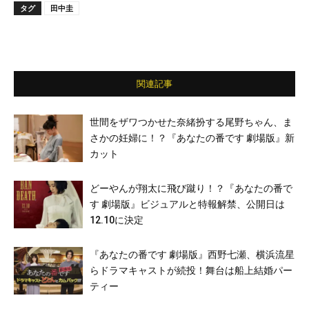
タグ
田中圭
関連記事
世間をザワつかせた奈緒扮する尾野ちゃん、ま
さかの妊婦に！？『あなたの番です 劇場版』新
カット
どーやんが翔太に飛び蹴り！？『あなたの番で
す 劇場版』ビジュアルと特報解禁、公開日は
12.10に決定
『あなたの番です 劇場版』西野七瀬、横浜流星
らドラマキャストが続投！舞台は船上結婚パー
ティー