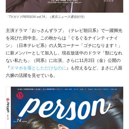
「TVガイドPERSON vol.74」（東京ニュース通信社刊）
主演ドラマ「おっさんずラブ」（テレビ朝日系）で一躍脚光
を浴びた田中圭。この秋からは「ぐるぐるナインティナイ
ン」（日本テレビ系）の人気コーナー「ゴチになります！」
に新メンバーとして加入し、現在放送中のドラマ「獣になれ
ない私たち」（同系）に出演、さらに11月2日（金）公開の
『
スマホを落としただけなのに
』も控えるなど、まさに八面
六腑の活躍を見せている。