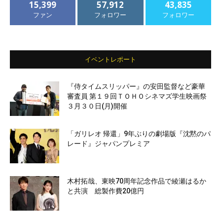
15,399
57,912
43,835
ファン
フォロワー
フォロワー
イベントレポート
『侍タイムスリッパー』の安田監督など豪華
審査員 第１９回ＴＯＨＯシネマズ学生映画祭
３月３０日(月)開催
「ガリレオ 帰還」9年ぶりの劇場版『沈黙のパ
レード』ジャパンプレミア
木村拓哉、東映70周年記念作品で綾瀬はるか
と共演 総製作費20億円