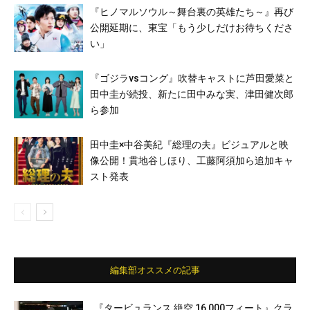
『ヒノマルソウル～舞台裏の英雄たち～』再び
公開延期に、東宝「もう少しだけお待ちくださ
い」
『ゴジラvsコング』吹替キャストに芦田愛菜と
田中圭が続投、新たに田中みな実、津田健次郎
ら参加
田中圭×中谷美紀『総理の夫』ビジュアルと映
像公開！貫地谷しほり、工藤阿須加ら追加キャ
スト発表
編集部オススメの記事
『タービュランス 絶空 16,000フィート』クラ