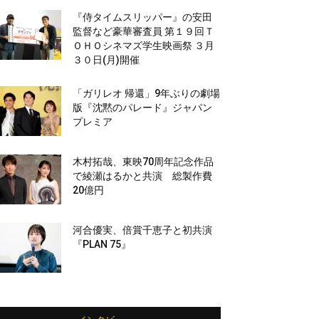
『侍タイムスリッパー』の安田
監督など豪華審査員 第１９回Ｔ
ＯＨＯシネマズ学生映画祭 ３月
３０日(月)開催
「ガリレオ 帰還」9年ぶりの劇場
版『沈黙のパレード』ジャパン
プレミア
木村拓哉、東映70周年記念作品
で綾瀬はるかと共演 総製作費
20億円
河合優実、倍賞千恵子と初共演
『PLAN 75』