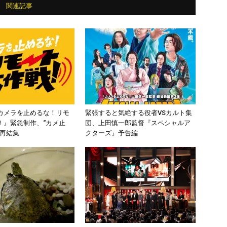
関連記事
カメラを止めるな！リモ
緊張すると気絶する役者VSカルト集
！』緊急制作、“カメ止
団、上田慎一郎監督『スペシャルア
ー再結集
クターズ』予告編