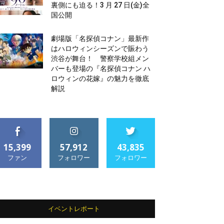
裏側にも迫る！3 月 27 日(金)全
国公開
劇場版「名探偵コナン」最新作
はハロウィンシーズンで賑わう
渋谷が舞台！ 警察学校組メン
バーも登場の『名探偵コナン ハ
ロウィンの花嫁』の魅力を徹底
解説
15,399
57,912
43,835
ファン
フォロワー
フォロワー
イベントレポート