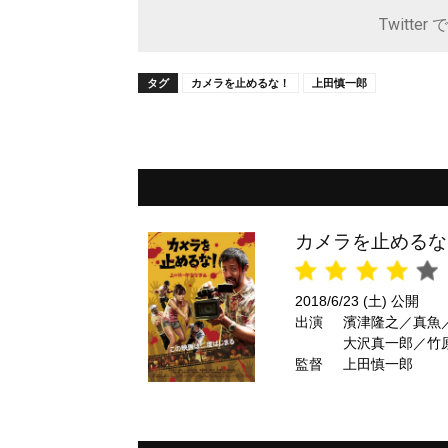
Twitter 
タグ
カメラを止めるな！
上田慎一郎
カメラを止めるな
2018/6/23 (土) 公開
出演
濱津隆之／真魚
大沢真一郎／竹
監督
上田慎一郎