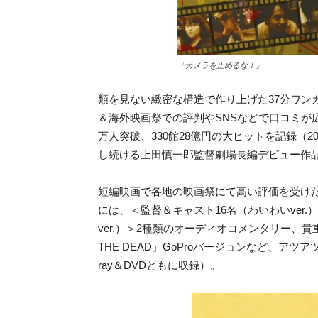
「カメラを止めるな！」
類を見ない緻密な構造で作り上げた37分ワン
＆海外映画祭での評判やSNSなどで口コミが広
万人突破、330館28億円の大ヒットを記録（
し続ける上田慎一郎監督劇場長編デビュー作
短編映画で各地の映画祭にて高い評価を受けた上
には、＜監督＆キャスト16名（わいわいver
ver.）＞2種類のオーディオコメンタリー、貴
THE DEAD」GoProバージョンなど、ア
ray＆DVDともに収録）。