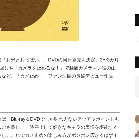
『お米とおっぱい。』DVDの同日発売も決定。2〜3カ月
長回しや「カメラを止めるな！」で腰痛カメラマン役の山
るなど、「カメ止め！」ファン注目の長編デビュー作品
、Blu-ray＆DVDでしか味わえないアツアツポイントも
しむも良し、一時停止して好きなキャラの表情を堪能する
良し。これでカメ止めの楽しみ方がポンポン広がるはず！