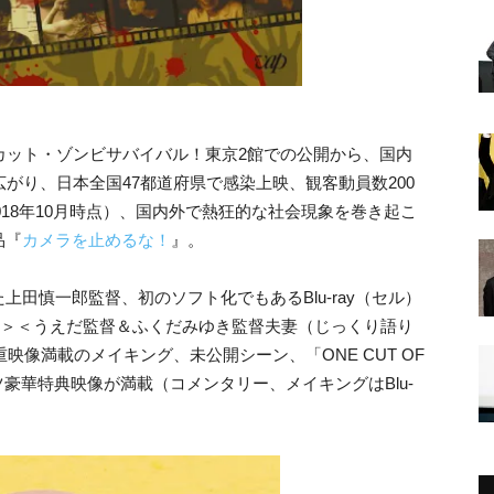
カット・ゾンビサバイバル！東京2館での公開から、国内
がり、日本全国47都道府県で感染上映、観客動員数200
2018年10月時点）、国内外で熱狂的な社会現象を巻き起こ
品『
カメラを止めるな！
』。
田慎一郎監督、初のソフト化でもあるBlu-ray（セル）
.）＞＜うえだ監督＆ふくだみゆき監督夫妻（じっくり語り
重映像満載のメイキング、未公開シーン、「ONE CUT OF
ツアツ豪華特典映像が満載（コメンタリー、メイキングはBlu-