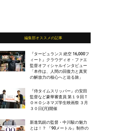
編集部オススメの記事
『タービュランス 絶空 16,000フ
ィート』クラウディオ・ファエ
監督オフィシャルインタビュー
「本作は、人間の回復力と真実
の解放力の核心へと迫る旅」
『侍タイムスリッパー』の安田
監督など豪華審査員 第１９回Ｔ
ＯＨＯシネマズ学生映画祭 ３月
３０日(月)開催
新進気鋭の監督・中川駿の魅力
とは！？ 『90メートル』制作の