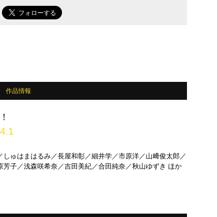
で
作品情報
！
4.1
／しゅはまはるみ／長屋和彰／細井学／市原洋／山﨑俊太郎／
原芳子／浅森咲希奈／吉田美紀／合田純奈／秋山ゆずき ほか