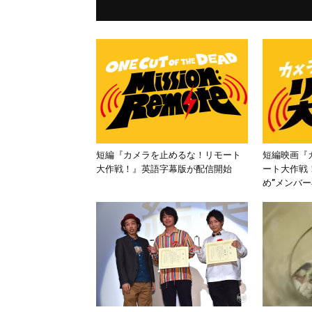
短編『カメラを止めるな！リモート
短編映画『
大作戦！』英語字幕版が配信開始
ート大作戦
め”メンバ