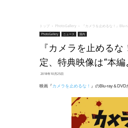
トップ
PhotoGallery
『カメラを止めるな！』Blu-
PhotoGallery
ニュース
国内
『カメラを止めるな！』B
定、特典映像は“本編
2018年10月25日
映画『
カメラを止めるな！
』のBlu-ray＆