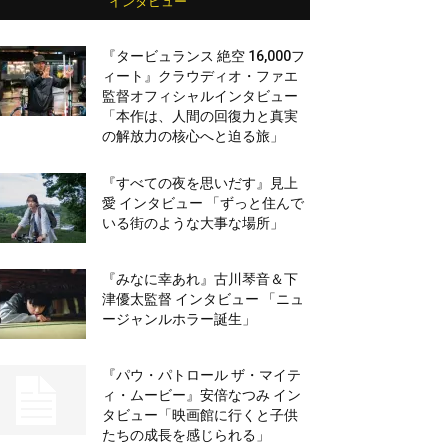
インタビュー
『タービュランス 絶空 16,000フ
ィート』クラウディオ・ファエ
監督オフィシャルインタビュー
「本作は、人間の回復力と真実
の解放力の核心へと迫る旅」
『すべての夜を思いだす』見上
愛 インタビュー 「ずっと住んで
いる街のような大事な場所」
『みなに幸あれ』古川琴音＆下
津優太監督 インタビュー 「ニュ
ージャンルホラー誕生」
『パウ・パトロール ザ・マイテ
ィ・ムービー』安倍なつみ イン
タビュー「映画館に行くと子供
たちの成長を感じられる」