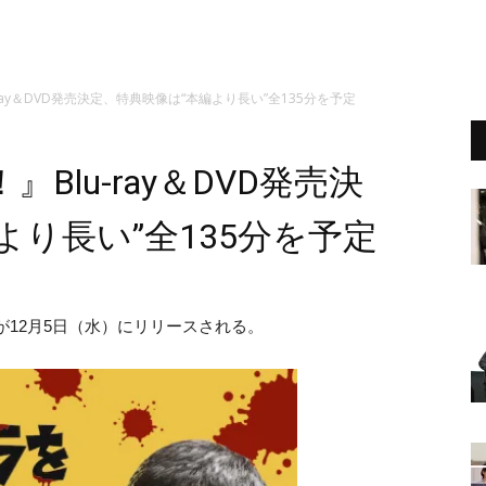
ray＆DVD発売決定、特典映像は“本編より長い”全135分を予定
lu-ray＆DVD発売決
より長い”全135分を予定
DVDが12月5日（水）にリリースされる。