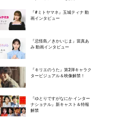
『#ミトヤマネ』玉城ティナ 動
画インタビュー
『忌怪島／きかいじま』當真あ
み 動画インタビュー
『キリエのうた』第2弾キャラク
タービジュアル＆映像解禁！
『ゆとりですがなにか インター
ナショナル』新キャスト＆特報
解禁