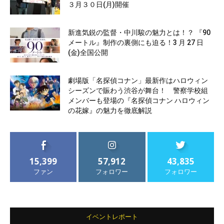
３月３０日(月)開催
新進気鋭の監督・中川駿の魅力とは！？ 『90
メートル』制作の裏側にも迫る！3 月 27 日
(金)全国公開
劇場版「名探偵コナン」最新作はハロウィン
シーズンで賑わう渋谷が舞台！ 警察学校組
メンバーも登場の『名探偵コナン ハロウィン
の花嫁』の魅力を徹底解説
15,399
57,912
43,835
ファン
フォロワー
フォロワー
イベントレポート