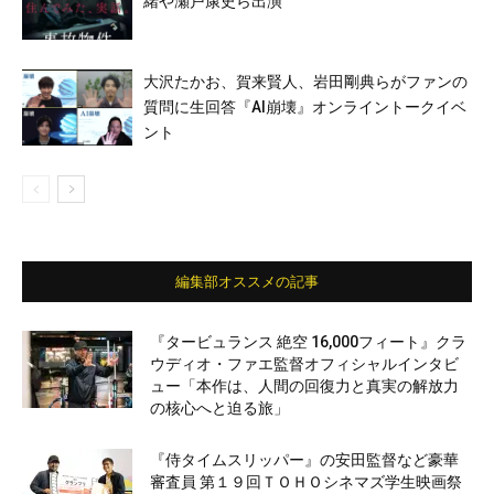
緒や瀬戸康史ら出演
大沢たかお、賀来賢人、岩田剛典らがファンの
質問に生回答『AI崩壊』オンライントークイベ
ント
編集部オススメの記事
『タービュランス 絶空 16,000フィート』クラ
ウディオ・ファエ監督オフィシャルインタビ
ュー「本作は、人間の回復力と真実の解放力
の核心へと迫る旅」
『侍タイムスリッパー』の安田監督など豪華
審査員 第１９回ＴＯＨＯシネマズ学生映画祭