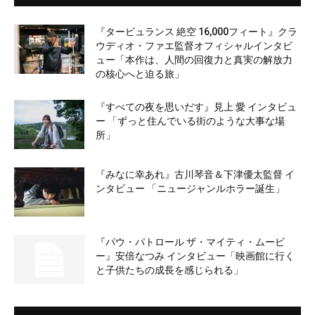
『タービュランス 絶空 16,000フィート』クラ
ウディオ・ファエ監督オフィシャルインタビ
ュー「本作は、人間の回復力と真実の解放力
の核心へと迫る旅」
『すべての夜を思いだす』見上 愛 インタビュ
ー 「ずっと住んでいる街のような大事な場
所」
『みなに幸あれ』古川琴音＆下津優太監督 イ
ンタビュー 「ニュージャンルホラー誕生」
『パウ・パトロール ザ・マイティ・ムービ
ー』安倍なつみ インタビュー「映画館に行く
と子供たちの成長を感じられる」