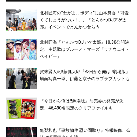
北村匠海の“わがままボディ”に山本舞香「可愛
くてしょうがない！」、『とんかつDJアゲ太
郎』イベントでとんかつ食らう
北村匠海『とんかつDJアゲ太郎』10.30公開決
定、主題歌はブルーノ・マーズ「ラナウェイ・
ベイビー」
賀来賢人×伊藤健太郎『今日から俺は!!劇場版』
場面写真一挙、伊藤と京子のラブラブカットも
『今日から俺は!!劇場版』前売券の発売が決
定、46,490名限定のクリアファイルも
亀梨和也『事故物件 恐い間取り』特報映像、奈