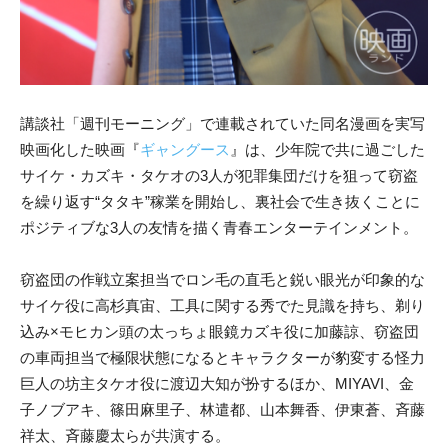
講談社「週刊モーニング」で連載されていた同名漫画を実写
映画化した映画『
ギャングース
』は、少年院で共に過ごした
サイケ・カズキ・タケオの3人が犯罪集団だけを狙って窃盗
を繰り返す“タタキ”稼業を開始し、裏社会で生き抜くことに
ポジティブな3人の友情を描く青春エンターテインメント。
窃盗団の作戦立案担当でロン毛の直毛と鋭い眼光が印象的な
サイケ役に高杉真宙、工具に関する秀でた見識を持ち、剃り
込み×モヒカン頭の太っちょ眼鏡カズキ役に加藤諒、窃盗団
の車両担当で極限状態になるとキャラクターが豹変する怪力
巨人の坊主タケオ役に渡辺大知が扮するほか、MIYAVI、金
子ノブアキ、篠田麻里子、林遣都、山本舞香、伊東蒼、斉藤
祥太、斉藤慶太らが共演する。