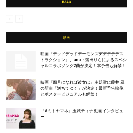
IMAX
動画
映画『デッドデッドデーモンズデデデデデス
トラクション』、ano・幾田りらによるスペシ
ャルコラボソング2曲が決定！本予告も解禁！
映画『四月になれば彼女は』主題歌に藤井 風
の新曲「満ちてゆく」が決定！最新予告映像
とポスタービジュアルも解禁！
『#ミトヤマネ』玉城ティナ 動画インタビュ
ー