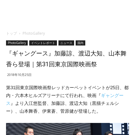
トップ
PhotoGallery
PhotoGallery
イベントレポート
ニュース
国内
『ギャングース』加藤諒、渡辺大知、山本舞
香ら登場｜第31回東京国際映画祭
2018年10月25日
第31回東京国際映画祭レッドカーペットイベントが25日、都
内・六本木ヒルズアリーナにて行われ、映画『
ギャングー
ス
』より入江悠監督、加藤諒、渡辺大知（黒猫チェルシ
ー）、山本舞香、伊東蒼、菅原健が登場した。