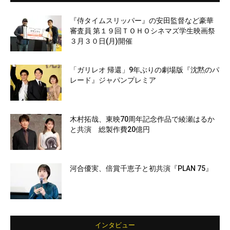
『侍タイムスリッパー』の安田監督など豪華
審査員 第１９回ＴＯＨＯシネマズ学生映画祭
３月３０日(月)開催
「ガリレオ 帰還」9年ぶりの劇場版『沈黙のパ
レード』ジャパンプレミア
木村拓哉、東映70周年記念作品で綾瀬はるか
と共演 総製作費20億円
河合優実、倍賞千恵子と初共演『PLAN 75』
インタビュー