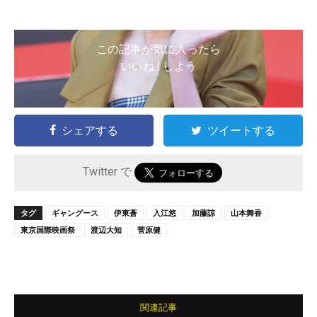
この記事が気に入ったら
いいね ! しよう
シェアする
ツイートする
Twitter で
タグ
ギャングース
伊東蒼
入江悠
加藤諒
山本舞香
東京国際映画祭
渡辺大知
菅原健
関連記事