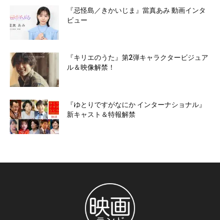
『忌怪島／きかいじま』當真あみ 動画インタ
ビュー
『キリエのうた』第2弾キャラクタービジュア
ル＆映像解禁！
『ゆとりですがなにか インターナショナル』
新キャスト＆特報解禁