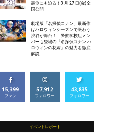
裏側にも迫る！3 月 27 日(金)全
国公開
劇場版「名探偵コナン」最新作
はハロウィンシーズンで賑わう
渋谷が舞台！ 警察学校組メン
バーも登場の『名探偵コナン ハ
ロウィンの花嫁』の魅力を徹底
解説
15,399
57,912
43,835
ファン
フォロワー
フォロワー
イベントレポート