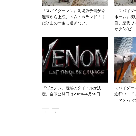
『スパイダーマン』劇場版予告が今
『スパイダ
週末から上映、トム・ホランド「ま
ホーム』初
だ氷山の一角に過ぎない」
目、歴代ヴ
オク”がピ
『ヴェノム』続編のタイトルが決
スパイダー
定、全米公開日は2021年6月25日
進行中！『
ーマン2』