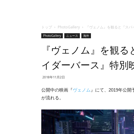
トップ
PhotoGallery
『ヴェノム』を観ると『スパ
PhotoGallery
ニュース
海外
『ヴェノム』を観る
イダーバース』特別
2018年11月2日
公開中の映画『
ヴェノム
』にて、2019年公
が流れる。