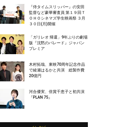
『侍タイムスリッパー』の安田
監督など豪華審査員 第１９回Ｔ
ＯＨＯシネマズ学生映画祭 ３月
３０日(月)開催
「ガリレオ 帰還」9年ぶりの劇場
版『沈黙のパレード』ジャパン
プレミア
木村拓哉、東映70周年記念作品
で綾瀬はるかと共演 総製作費
20億円
河合優実、倍賞千恵子と初共演
『PLAN 75』