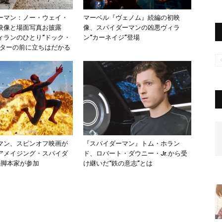
ーマン：ノー・ウェイ・
マーベル『ヴェノム』続編の初映
映像と場面写真お披露
像、スパイダーマンの凶悪ヴィラ
ィランのひとり“ドック・
ン“カーネイジ”登場
ーターの前に立ちはだかる
マン、スピンオフ映画が
『スパイダーマン』トム・ホラン
アメイジング・スパイダ
ド、ロバート・ダウニー・Jr.から受
の脚本家が参加
け継いだ“鉄の意志”とは