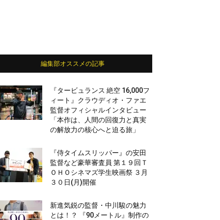
編集部オススメの記事
『タービュランス 絶空 16,000フ
ィート』クラウディオ・ファエ
監督オフィシャルインタビュー
「本作は、人間の回復力と真実
の解放力の核心へと迫る旅」
『侍タイムスリッパー』の安田
監督など豪華審査員 第１９回Ｔ
ＯＨＯシネマズ学生映画祭 ３月
３０日(月)開催
新進気鋭の監督・中川駿の魅力
とは！？ 『90メートル』制作の