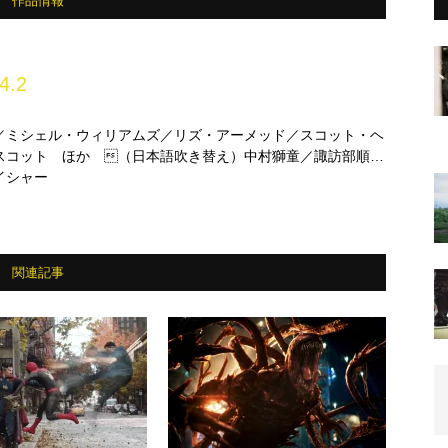
作品情報
4.2
／ミシェル・ウィリアムズ／リズ・アーメッド／スコット・ヘ
スコット ほか （日本語吹き替え）中村獅童／諏訪部順一
か
イシャー
関連記事