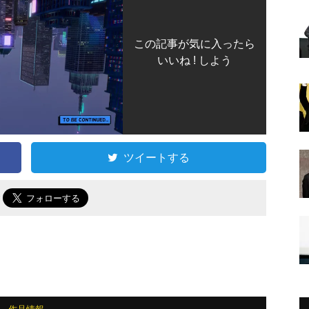
この記事が気に入ったら
いいね ! しよう
ツイートする
で