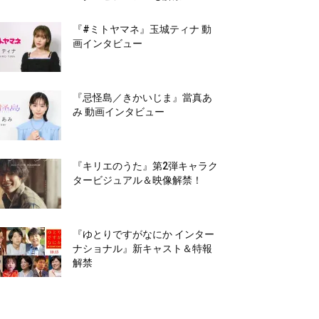
『#ミトヤマネ』玉城ティナ 動
画インタビュー
『忌怪島／きかいじま』當真あ
み 動画インタビュー
『キリエのうた』第2弾キャラク
タービジュアル＆映像解禁！
『ゆとりですがなにか インター
ナショナル』新キャスト＆特報
解禁