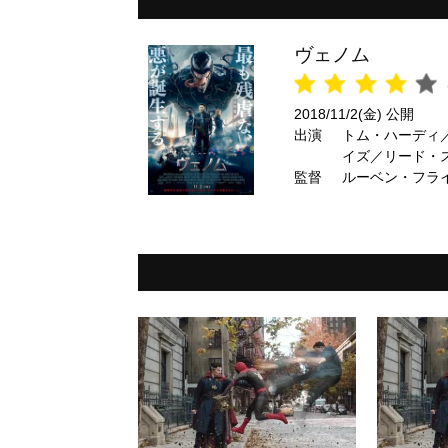
ヴェノム
2018/11/2(金) 公開
出演
トム・ハーディ
イズ／リード・
監督
／中川翔子 ほ
ルーベン・フラ