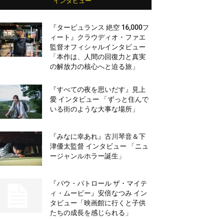
インタビュー
『タービュランス 絶空 16,000フ
ィート』クラウディオ・ファエ
監督オフィシャルインタビュー
「本作は、人間の回復力と真実
の解放力の核心へと迫る旅」
『すべての夜を思いだす』見上
愛 インタビュー 「ずっと住んで
いる街のような大事な場所」
『みなに幸あれ』古川琴音＆下
津優太監督 インタビュー 「ニュ
ージャンルホラー誕生」
『パウ・パトロール ザ・マイテ
ィ・ムービー』安倍なつみ イン
タビュー「映画館に行くと子供
たちの成長を感じられる」