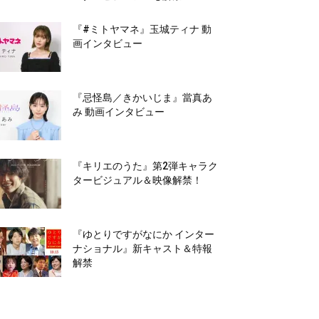
『#ミトヤマネ』玉城ティナ 動
画インタビュー
『忌怪島／きかいじま』當真あ
み 動画インタビュー
『キリエのうた』第2弾キャラク
タービジュアル＆映像解禁！
『ゆとりですがなにか インター
ナショナル』新キャスト＆特報
解禁