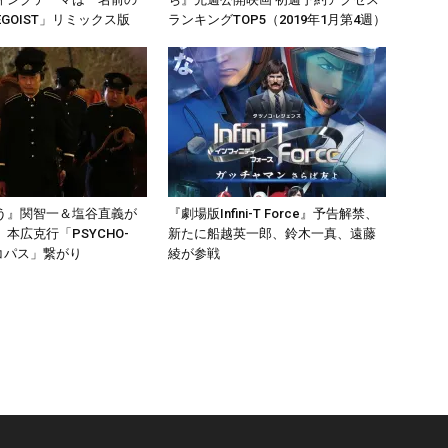
GOIST」リミックス版
ランキングTOP5（2019年1月第4週）
う』関智一＆塩谷直義が
『劇場版Infini-T Force』予告解禁、
本広克行「PSYCHO-
新たに船越英一郎、鈴木一真、遠藤
イコパス」繋がり
綾が参戦