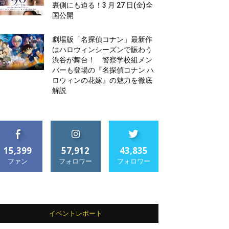
裏側にも迫る！3 月 27 日(金)全
国公開
劇場版「名探偵コナン」最新作
はハロウィンシーズンで賑わう
渋谷が舞台！ 警察学校組メン
バーも登場の『名探偵コナン ハ
ロウィンの花嫁』の魅力を徹底
解説
15,399
57,912
43,835
ファン
フォロワー
フォロワー
イベントレポート