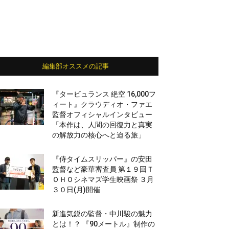
編集部オススメの記事
『タービュランス 絶空 16,000フ
ィート』クラウディオ・ファエ
監督オフィシャルインタビュー
「本作は、人間の回復力と真実
の解放力の核心へと迫る旅」
『侍タイムスリッパー』の安田
監督など豪華審査員 第１９回Ｔ
ＯＨＯシネマズ学生映画祭 ３月
３０日(月)開催
新進気鋭の監督・中川駿の魅力
とは！？ 『90メートル』制作の