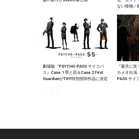
ない怪物／E
劇場版『PSYCHO-PASS サイコパ
『曇天に笑
ス』Case.1 罪と罰＆Case.2 First
カメオ出演、
GuardianがTIFF特別招待作品に決定
PASS サ