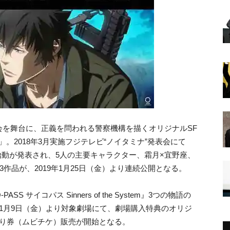
会を舞台に、正義を問われる警察機構を描くオリジナルSF
ス」。2018年3月実施フジテレビ“ノイタミナ”発表会にて
oject始動が発表され、5人の主要キャラクター、霜月×宜野座、
作品が、2019年1月25日（金）より連続公開となる。
 サイコパス Sinners of the System』3つの物語の
1月9日（金）より対象劇場にて、劇場購入特典のオリジ
売り券（ムビチケ）販売が開始となる。