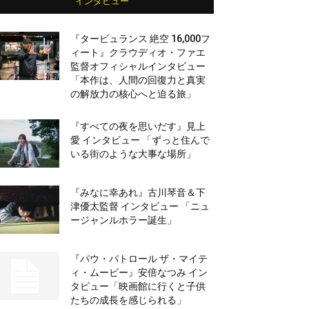
インタビュー
『タービュランス 絶空 16,000フ
ィート』クラウディオ・ファエ
監督オフィシャルインタビュー
「本作は、人間の回復力と真実
の解放力の核心へと迫る旅」
『すべての夜を思いだす』見上
愛 インタビュー 「ずっと住んで
いる街のような大事な場所」
『みなに幸あれ』古川琴音＆下
津優太監督 インタビュー 「ニュ
ージャンルホラー誕生」
『パウ・パトロール ザ・マイテ
ィ・ムービー』安倍なつみ イン
タビュー「映画館に行くと子供
たちの成長を感じられる」