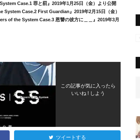
e System Case.1
罪と
罰』
2019
年1月25日（金）より公開
the System Case.2 First Guardian』
2019
年2月15日（金）
ers of the System Case.3
恩
讐
の彼方に＿＿』
2019年3月
この記事が気に入ったら
いいね ! しよう
ツイートする