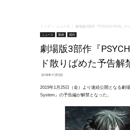
トップ
ニュース
劇場版3部作『PSYCHO-PASS
ニュース
動画
国内
劇場版3部作『PSYCH
ド散りばめた予告解
2018年11月5日
2019年1月25日（金）より連続公開となる劇場アニメ3
System』の予告編が解禁となった。