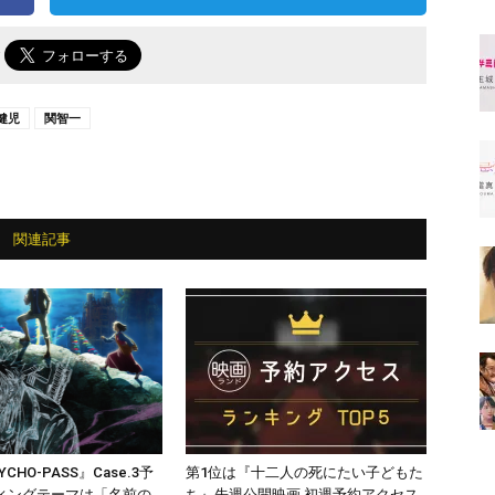
で
健児
関智一
関連記事
CHO-PASS』Case.3予
第1位は『十二人の死にたい子どもた
ィングテーマは「名前の
ち』先週公開映画 初週予約アクセス