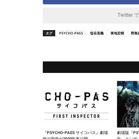
Twitter 
タグ
PSYCHO-PASS
塩谷直義
東地宏樹
野島
『PSYCHO-PASS サイコパス』劇場
劇場版『PSY
版の新作が2020年春公開
告、エンデ