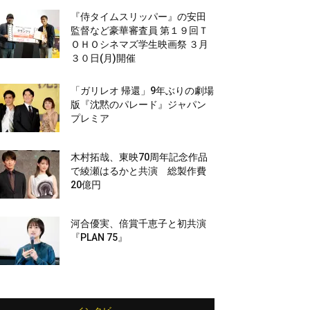
『侍タイムスリッパー』の安田
監督など豪華審査員 第１９回Ｔ
ＯＨＯシネマズ学生映画祭 ３月
３０日(月)開催
「ガリレオ 帰還」9年ぶりの劇場
版『沈黙のパレード』ジャパン
プレミア
木村拓哉、東映70周年記念作品
で綾瀬はるかと共演 総製作費
20億円
河合優実、倍賞千恵子と初共演
『PLAN 75』