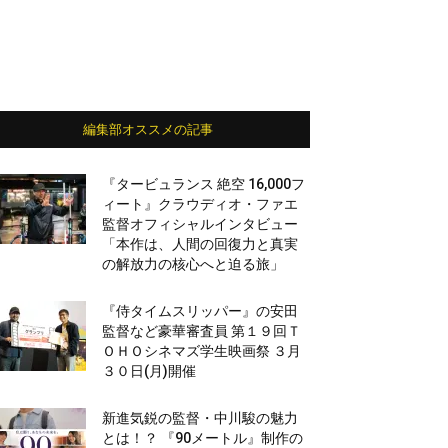
編集部オススメの記事
『タービュランス 絶空 16,000フ
ィート』クラウディオ・ファエ
監督オフィシャルインタビュー
「本作は、人間の回復力と真実
の解放力の核心へと迫る旅」
『侍タイムスリッパー』の安田
監督など豪華審査員 第１９回Ｔ
ＯＨＯシネマズ学生映画祭 ３月
３０日(月)開催
新進気鋭の監督・中川駿の魅力
とは！？ 『90メートル』制作の