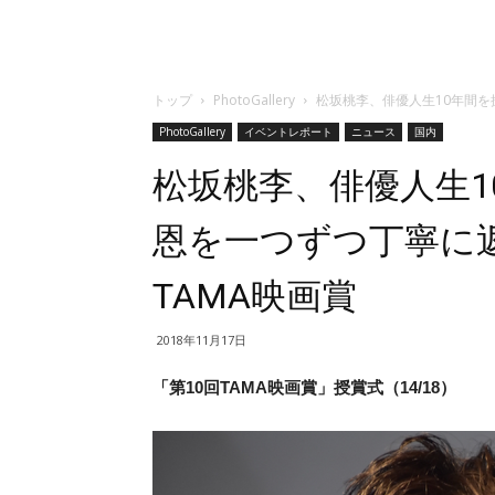
トップ
PhotoGallery
松坂桃李、俳優人生10年間を
PhotoGallery
イベントレポート
ニュース
国内
松坂桃李、俳優人生1
恩を一つずつ丁寧に
TAMA映画賞
2018年11月17日
「第10回TAMA映画賞」授賞式（14/18）