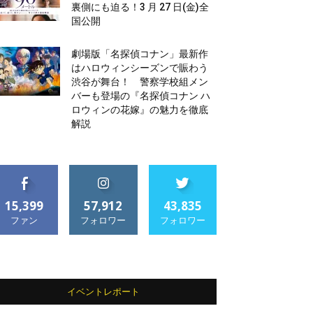
裏側にも迫る！3 月 27 日(金)全
国公開
劇場版「名探偵コナン」最新作
はハロウィンシーズンで賑わう
渋谷が舞台！ 警察学校組メン
バーも登場の『名探偵コナン ハ
ロウィンの花嫁』の魅力を徹底
解説
15,399
57,912
43,835
ファン
フォロワー
フォロワー
イベントレポート