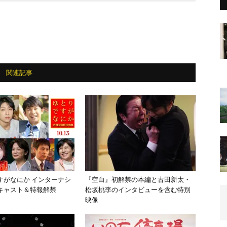
関連記事
すがなにか インターナシ
『空白』初解禁の本編と古田新太・
キャスト＆特報解禁
松坂桃李のインタビューを含む特別
映像