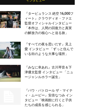
インタビュー
『タービュランス 絶空 16,000フ
ィート』クラウディオ・ファエ
監督オフィシャルインタビュー
「本作は、人間の回復力と真実
の解放力の核心へと迫る旅」
『すべての夜を思いだす』見上
愛 インタビュー 「ずっと住んで
いる街のような大事な場所」
『みなに幸あれ』古川琴音＆下
津優太監督 インタビュー 「ニュ
ージャンルホラー誕生」
『パウ・パトロール ザ・マイテ
ィ・ムービー』安倍なつみ イン
タビュー「映画館に行くと子供
たちの成長を感じられる」