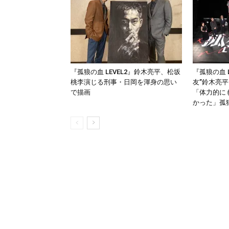
『孤狼の血 LEVEL2』鈴木亮平、松坂
『孤狼の血 
桃李演じる刑事・日岡を渾身の思い
友”鈴木亮
で描画
「体力的に
かった」孤