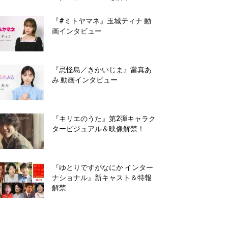
『#ミトヤマネ』玉城ティナ 動
画インタビュー
『忌怪島／きかいじま』當真あ
み 動画インタビュー
『キリエのうた』第2弾キャラク
タービジュアル＆映像解禁！
『ゆとりですがなにか インター
ナショナル』新キャスト＆特報
解禁