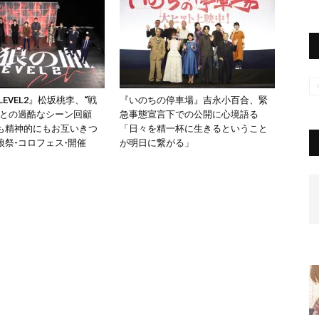
LEVEL2』松坂桃李、“戦
『いのちの停車場』吉永小百合、緊
平との過酷なシーン回顧
急事態宣言下での公開に心境語る
も精神的にもお互いきつ
「日々を精一杯に生きるということ
狼祭-コロフェス-開催
が明日に繋がる」