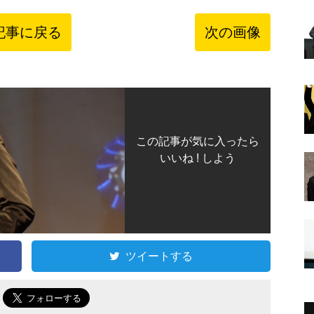
記事に戻る
次の画像
この記事が気に入ったら
いいね ! しよう
ツイートする
で