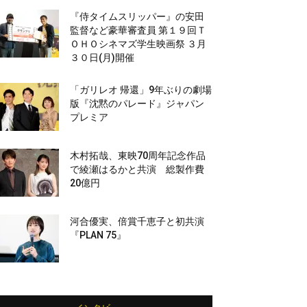
『侍タイムスリッパー』の安田
監督など豪華審査員 第１９回Ｔ
ＯＨＯシネマズ学生映画祭 ３月
３０日(月)開催
「ガリレオ 帰還」9年ぶりの劇場
版『沈黙のパレード』ジャパン
プレミア
木村拓哉、東映70周年記念作品
で綾瀬はるかと共演 総製作費
20億円
河合優実、倍賞千恵子と初共演
『PLAN 75』