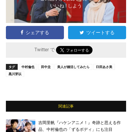
いいね ! しよう
シェアする
ツイートする
Twitter で
タグ
中村倫也
田中圭
美人が婚活してみたら
臼田あさ美
黒川芽以
関連記事
吉岡里帆『ハケンアニメ！』奇跡と思える作
品、中村倫也の「ずるボディ」にも注目