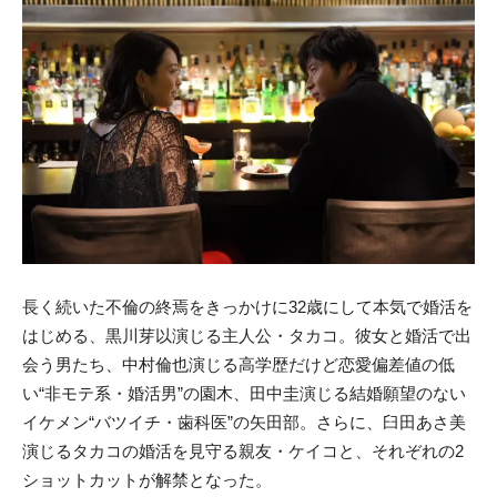
長く続いた不倫の終焉をきっかけに32歳にして本気で婚活を
はじめる、黒川芽以演じる主人公・タカコ。彼女と婚活で出
会う男たち、中村倫也演じる高学歴だけど恋愛偏差値の低
い“非モテ系・婚活男”の園木、田中圭演じる結婚願望のない
イケメン“バツイチ・歯科医”の矢田部。さらに、臼田あさ美
演じるタカコの婚活を見守る親友・ケイコと、それぞれの2
ショットカットが解禁となった。