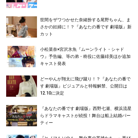
世間をザワつかせた奈緒扮する尾野ちゃん、ま
さかの妊婦に！？『あなたの番です 劇場版』新
カット
小松菜奈×宮沢氷魚『ムーンライト・シャド
ウ』予告編、等の弟・柊役に佐藤緋美ほか追加
キャスト発表
どーやんが翔太に飛び蹴り！？『あなたの番で
す 劇場版』ビジュアルと特報解禁、公開日は
12.10に決定
『あなたの番です 劇場版』西野七瀬、横浜流星
らドラマキャストが続投！舞台は船上結婚パー
ティー
『ヒノマルソウル～舞台裏の英雄たち～』再び