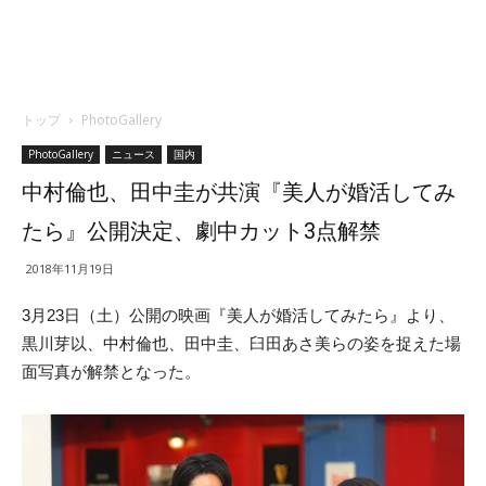
トップ
PhotoGallery
PhotoGallery
ニュース
国内
中村倫也、田中圭が共演『美人が婚活してみ
たら』公開決定、劇中カット3点解禁
2018年11月19日
3月23日（土）公開の映画『美人が婚活してみたら』より、
黒川芽以、中村倫也、田中圭、臼田あさ美らの姿を捉えた場
面写真が解禁となった。