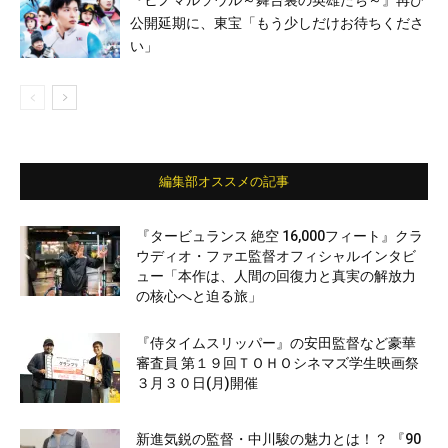
公開延期に、東宝「もう少しだけお待ちくださ
い」
編集部オススメの記事
『タービュランス 絶空 16,000フィート』クラ
ウディオ・ファエ監督オフィシャルインタビ
ュー「本作は、人間の回復力と真実の解放力
の核心へと迫る旅」
『侍タイムスリッパー』の安田監督など豪華
審査員 第１９回ＴＯＨＯシネマズ学生映画祭
３月３０日(月)開催
新進気鋭の監督・中川駿の魅力とは！？ 『90