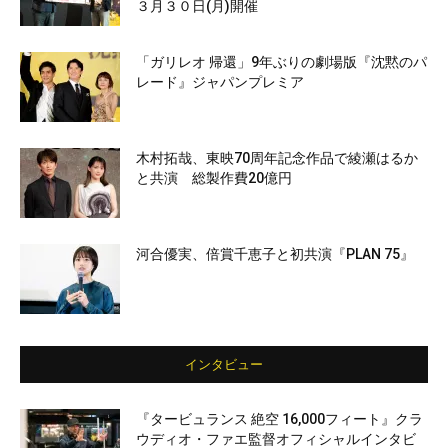
３月３０日(月)開催
「ガリレオ 帰還」9年ぶりの劇場版『沈黙のパ
レード』ジャパンプレミア
木村拓哉、東映70周年記念作品で綾瀬はるか
と共演 総製作費20億円
河合優実、倍賞千恵子と初共演『PLAN 75』
インタビュー
『タービュランス 絶空 16,000フィート』クラ
ウディオ・ファエ監督オフィシャルインタビ