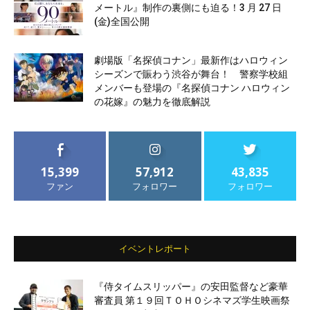
メートル』制作の裏側にも迫る！3 月 27 日
(金)全国公開
劇場版「名探偵コナン」最新作はハロウィン
シーズンで賑わう渋谷が舞台！ 警察学校組
メンバーも登場の『名探偵コナン ハロウィン
の花嫁』の魅力を徹底解説
15,399
57,912
43,835
ファン
フォロワー
フォロワー
イベントレポート
『侍タイムスリッパー』の安田監督など豪華
審査員 第１９回ＴＯＨＯシネマズ学生映画祭