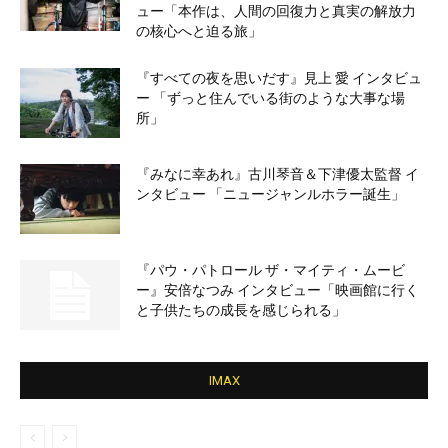
ュー「本作は、人間の回復力と真実の解放力
の核心へと迫る旅」
『すべての夜を思いだす』見上 愛 インタビュ
ー 「ずっと住んでいる街のような大事な場
所」
『みなに幸あれ』古川琴音＆下津優太監督 イ
ンタビュー 「ニュージャンルホラー誕生」
『パウ・パトロール ザ・マイティ・ムービ
ー』安倍なつみ インタビュー「映画館に行く
と子供たちの成長を感じられる」
IMAX