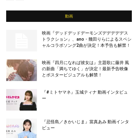
動画
映画『デッドデッドデーモンズデデデデデス
トラクション』、ano・幾田りらによるスペシ
ャルコラボソング2曲が決定！本予告も解禁！
映画『四月になれば彼女は』主題歌に藤井 風
の新曲「満ちてゆく」が決定！最新予告映像
とポスタービジュアルも解禁！
『#ミトヤマネ』玉城ティナ 動画インタビュ
ー
『忌怪島／きかいじま』當真あみ 動画インタ
ビュー