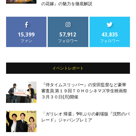
の花嫁』の魅力を徹底解説
15,399
57,912
43,835
ファン
フォロワー
フォロワー
イベントレポート
『侍タイムスリッパー』の安田監督など豪華
審査員 第１９回ＴＯＨＯシネマズ学生映画祭
３月３０日(月)開催
「ガリレオ 帰還」9年ぶりの劇場版『沈黙のパ
レード』ジャパンプレミア