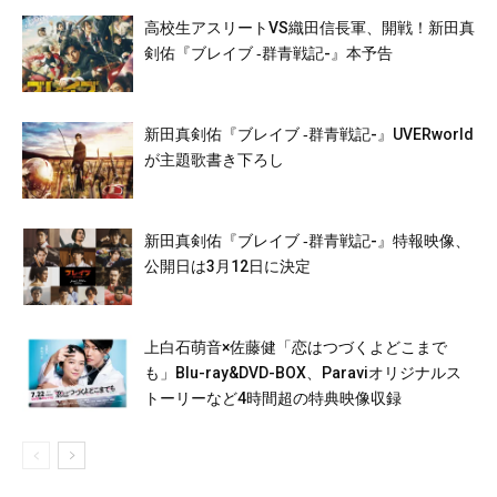
高校生アスリートVS織田信長軍、開戦！新田真
剣佑『ブレイブ ‐群青戦記-』本予告
新田真剣佑『ブレイブ ‐群青戦記-』UVERworld
が主題歌書き下ろし
新田真剣佑『ブレイブ ‐群青戦記-』特報映像、
公開日は3月12日に決定
上白石萌音×佐藤健「恋はつづくよどこまで
も」Blu-ray&DVD-BOX、Paraviオリジナルス
トーリーなど4時間超の特典映像収録