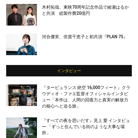
木村拓哉、東映70周年記念作品で綾瀬はるか
と共演 総製作費20億円
河合優実、倍賞千恵子と初共演『PLAN 75』
インタビュー
『タービュランス 絶空 16,000フィート』クラ
ウディオ・ファエ監督オフィシャルインタビ
ュー「本作は、人間の回復力と真実の解放力
の核心へと迫る旅」
『すべての夜を思いだす』見上 愛 インタビュ
ー 「ずっと住んでいる街のような大事な場
所」