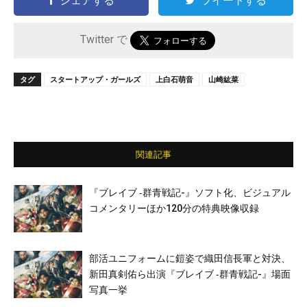
シェアする
ツイートする
Twitter で
タグ
スタートアップ・ガールズ
上白石萌音
山崎紘菜
関連記事
『ブレイブ ‐群青戦記-』ソフト化、ビジュアル
コメンタリーほか120分の特典映像収録
部活ユニフォームに鎧姿で織田信長軍と対決、
新田真剣佑ら出演『ブレイブ ‐群青戦記-』場面
写真一挙