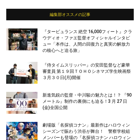
編集部オススメの記事
『タービュランス 絶空 16,000フィート』クラ
ウディオ・ファエ監督オフィシャルインタビ
ュー「本作は、人間の回復力と真実の解放力
の核心へと迫る旅」
『侍タイムスリッパー』の安田監督など豪華
審査員 第１９回ＴＯＨＯシネマズ学生映画祭
３月３０日(月)開催
新進気鋭の監督・中川駿の魅力とは！？ 『90
メートル』制作の裏側にも迫る！3 月 27 日
(金)全国公開
劇場版「名探偵コナン」最新作はハロウィン
シーズンで賑わう渋谷が舞台！ 警察学校組
メンバーも登場の『名探偵コナン ハロウィン