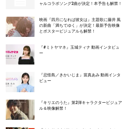
ャルコラボソング2曲が決定！本予告も解禁！
映画『四月になれば彼女は』主題歌に藤井 風
の新曲「満ちてゆく」が決定！最新予告映像
とポスタービジュアルも解禁！
『#ミトヤマネ』玉城ティナ 動画インタビュ
ー
『忌怪島／きかいじま』當真あみ 動画インタ
ビュー
『キリエのうた』第2弾キャラクタービジュア
ル＆映像解禁！