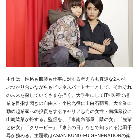
本作は、性格も服装も仕事に対する考え方も真逆な2人が、
ぶつかり合いながらもビジネスパートナーとして、それぞれ
の未来を探していくさまを描く。大学生にしてIT×医療で起
業を目指す閃きの自由人・小松光役に上白石萌音、大企業に
勤め起業家への投資をするキャリア志向の女性・南堀希役に
山崎紘菜が扮する。監督を、『東南角部屋二階の女』『先輩
と彼女』『クリーピー』『東京の日』などで知られる池田千
尋が務める。主題歌はASIAN KUNG-FU GENERATIONの楽