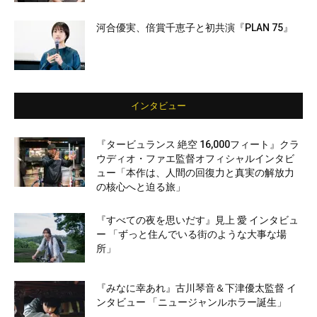
河合優実、倍賞千恵子と初共演『PLAN 75』
インタビュー
『タービュランス 絶空 16,000フィート』クラ
ウディオ・ファエ監督オフィシャルインタビ
ュー「本作は、人間の回復力と真実の解放力
の核心へと迫る旅」
『すべての夜を思いだす』見上 愛 インタビュ
ー 「ずっと住んでいる街のような大事な場
所」
『みなに幸あれ』古川琴音＆下津優太監督 イ
ンタビュー 「ニュージャンルホラー誕生」