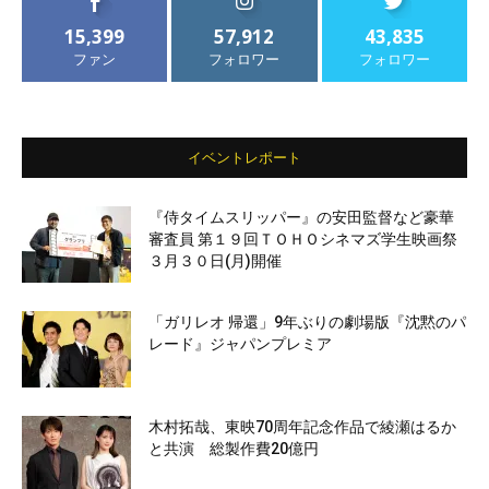
15,399
57,912
43,835
ファン
フォロワー
フォロワー
イベントレポート
『侍タイムスリッパー』の安田監督など豪華
審査員 第１９回ＴＯＨＯシネマズ学生映画祭
３月３０日(月)開催
「ガリレオ 帰還」9年ぶりの劇場版『沈黙のパ
レード』ジャパンプレミア
木村拓哉、東映70周年記念作品で綾瀬はるか
と共演 総製作費20億円