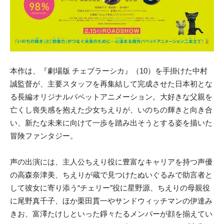
本作は、『劇場版 チェブラーシカ』（10）を手掛けた中村
誠監督が、主要スタッフを再集結して完成させた日本初とな
る長編オリジナルパペットアニメーション。大好きな父親を
亡くし喪失感を抱えた少女ちえりが、いのちの輝きと向き合
い、新たな未来に向けて一歩を踏み出そうとする姿を描いた
冒険ファンタジー。
声の出演には、主人公ちえり役に豊富なキャリアを持つ声優
の高森奈津美、ちえりが蔵で見つけたぬいぐるみで助言者と
して彼女に寄り添う“チェリー″役に星野源、ちえりの母親役
に尾野真千子、ほか栗田貫一やサンドウィッチマンの伊達み
きお、富澤たけしといった錚々たるメンバーが顔を揃えてい