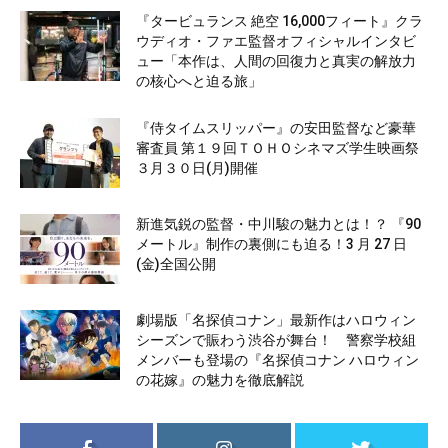
『タービュランス 絶空 16,000フィート』クラ
ウディオ・ファエ監督オフィシャルインタビ
ュー「本作は、人間の回復力と真実の解放力
の核心へと迫る旅」
『侍タイムスリッパー』の安田監督など豪華
審査員 第１９回ＴＯＨＯシネマズ学生映画祭
３月３０日(月)開催
新進気鋭の監督・中川駿の魅力とは！？ 『90
メートル』制作の裏側にも迫る！3 月 27 日
(金)全国公開
劇場版「名探偵コナン」最新作はハロウィン
シーズンで賑わう渋谷が舞台！ 警察学校組
メンバーも登場の『名探偵コナン ハロウィン
の花嫁』の魅力を徹底解説