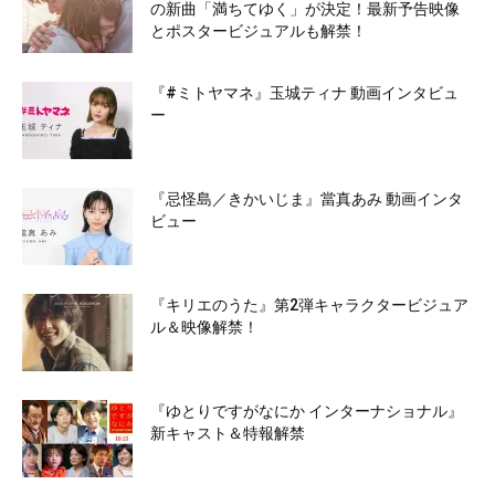
の新曲「満ちてゆく」が決定！最新予告映像
とポスタービジュアルも解禁！
『#ミトヤマネ』玉城ティナ 動画インタビュ
ー
『忌怪島／きかいじま』當真あみ 動画インタ
ビュー
『キリエのうた』第2弾キャラクタービジュア
ル＆映像解禁！
『ゆとりですがなにか インターナショナル』
新キャスト＆特報解禁