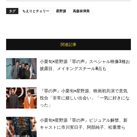
タグ
ちえりとチェリー
星野源
高森奈津美
関連記事
小栗旬×星野源『罪の声』スペシャル映像3種お
披露目、メイキングスチール8点も
『罪の声』小栗旬×星野源、映画初共演で意気
投合「非常に嬉しい出会い」「一気に好きにな
った」
小栗旬×星野源『罪の声』ビジュアル解禁、新
キャストに市川実日子、阿部純子、松重豊ら