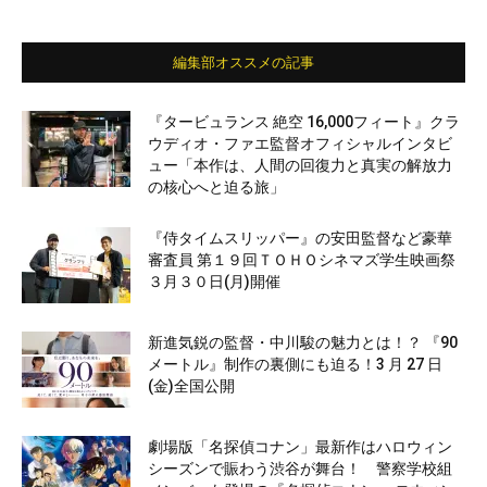
編集部オススメの記事
『タービュランス 絶空 16,000フィート』クラ
ウディオ・ファエ監督オフィシャルインタビ
ュー「本作は、人間の回復力と真実の解放力
の核心へと迫る旅」
『侍タイムスリッパー』の安田監督など豪華
審査員 第１９回ＴＯＨＯシネマズ学生映画祭
３月３０日(月)開催
新進気鋭の監督・中川駿の魅力とは！？ 『90
メートル』制作の裏側にも迫る！3 月 27 日
(金)全国公開
劇場版「名探偵コナン」最新作はハロウィン
シーズンで賑わう渋谷が舞台！ 警察学校組