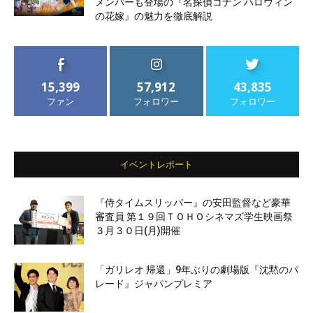
メンバーも登場の『名探偵コナン ハロウィン
の花嫁』の魅力を徹底解説
15,399
57,912
43,835
ファン
フォロワー
フォロワー
イベントレポート
『侍タイムスリッパー』の安田監督など豪華
審査員 第１９回ＴＯＨＯシネマズ学生映画祭
３月３０日(月)開催
「ガリレオ 帰還」9年ぶりの劇場版『沈黙のパ
レード』ジャパンプレミア