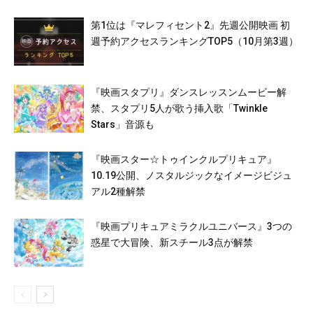
第1位は『マレフィセント2』先週公開映画 初
週予約アクセスランキングTOP5（10月第3週）
『映画スタプリ』ダンスレッスンムービー解
禁、スタプリ5人が歌う挿入歌「Twinkle
Stars」音源も
『映画スター☆トゥインクルプリキュア』
10.19公開、ノスタルジックなイメージビジュ
アル2種解禁
『映画プリキュアミラクルユニバース』3つの
惑星で大冒険、新スチール3点が解禁