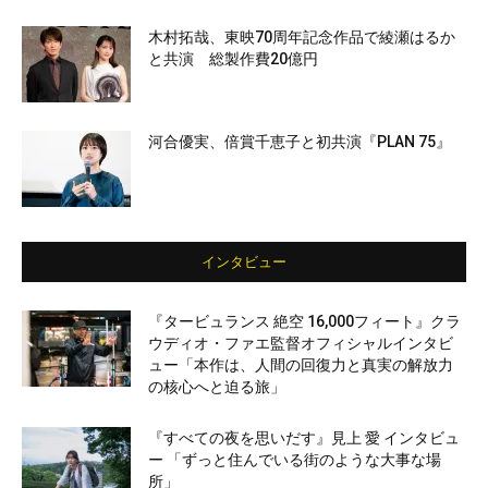
木村拓哉、東映70周年記念作品で綾瀬はるか
と共演 総製作費20億円
河合優実、倍賞千恵子と初共演『PLAN 75』
インタビュー
『タービュランス 絶空 16,000フィート』クラ
ウディオ・ファエ監督オフィシャルインタビ
ュー「本作は、人間の回復力と真実の解放力
の核心へと迫る旅」
『すべての夜を思いだす』見上 愛 インタビュ
ー 「ずっと住んでいる街のような大事な場
所」