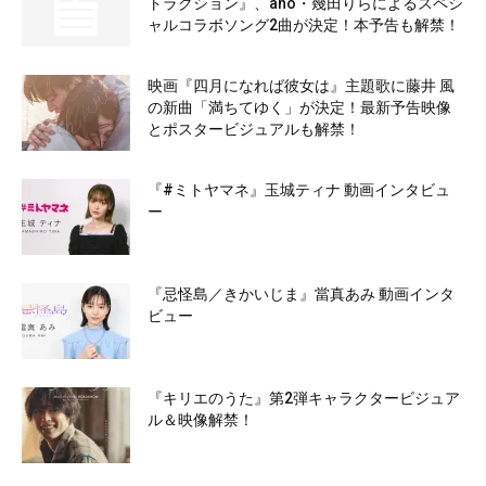
トラクション』、ano・幾田りらによるスペシ
ャルコラボソング2曲が決定！本予告も解禁！
映画『四月になれば彼女は』主題歌に藤井 風
の新曲「満ちてゆく」が決定！最新予告映像
とポスタービジュアルも解禁！
『#ミトヤマネ』玉城ティナ 動画インタビュ
ー
『忌怪島／きかいじま』當真あみ 動画インタ
ビュー
『キリエのうた』第2弾キャラクタービジュア
ル＆映像解禁！