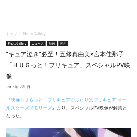
トップ
PhotoGallery
PhotoGallery
ニュース
動画
国内
“キュア泣き”必至！五條真由美×宮本佳那子
「ＨＵＧっと！プリキュア」スペシャルPV映
像
2018年12月1日
『
映画ＨＵＧっと！プリキュア♡ふたりはプリキュア オー
ルスターズメモリーズ
』より、スペシャルPV映像が解禁と
なった。