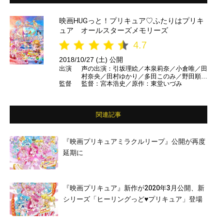
映画HUGっと！プリキュア♡ふたりはプリキ
ュア オールスターズメモリーズ
4.7
2018/10/27 (土) 公開
出演
声の出演：引坂理絵／本泉莉奈／小倉唯／田
村奈央／田村ゆかり／多田このみ／野田順子
監督
監督：宮本浩史／原作：東堂いづみ
／本名陽子／ゆかな／田中理恵／樹元オリエ
／榎本温子／三瓶由布子／竹内順子／伊瀬茉
莉也／永野愛／前田愛／仙台エリ／沖佳苗／
喜多村英梨／中川亜紀子／小松由佳／水樹
関連記事
奈々／水沢史絵／桑島法子／久川綾／小清水
亜美／折笠富美子／豊口めぐみ／大久保瑠美
／福圓美里／田野アサミ／金元寿子／井上麻
里奈／西村ちなみ／生天目仁美／寿美菜子／
『映画プリキュアミラクルリープ』公開が再度
渕上舞／宮本佳那子／釘宮理恵／中島愛／潘
延期に
めぐみ／北川里奈／戸松遥／嶋村 侑／浅野
真澄／山村響／沢城みゆき／高橋李依／堀江
由衣／早見沙織／美山加恋／福原遥／村中知
／藤田咲／森なな子／水瀬いのり／関智一／
矢島晶子／宮野真守／山本美月 ほか
『映画プリキュア』新作が2020年3月公開、新
シリーズ「ヒーリングっど♥プリキュア」登場