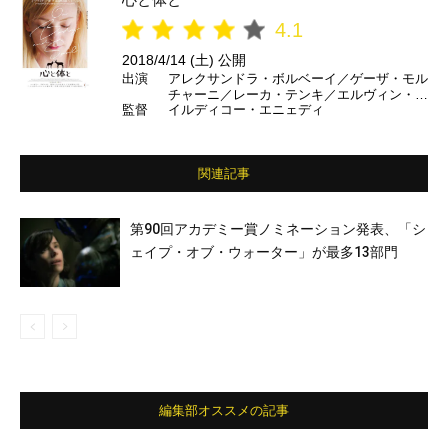
4.1
2018/4/14 (土) 公開
出演
アレクサンドラ・ボルベーイ／ゲーザ・モル
チャーニ／レーカ・テンキ／エルヴィン・ナ
監督
イルディコー・エニェディ
ジ ほか
関連記事
第90回アカデミー賞ノミネーション発表、「シ
ェイプ・オブ・ウォーター」が最多13部門
編集部オススメの記事