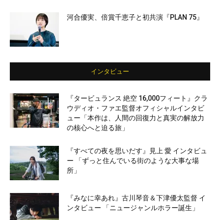
河合優実、倍賞千恵子と初共演『PLAN 75』
インタビュー
『タービュランス 絶空 16,000フィート』クラ
ウディオ・ファエ監督オフィシャルインタビ
ュー「本作は、人間の回復力と真実の解放力
の核心へと迫る旅」
『すべての夜を思いだす』見上 愛 インタビュ
ー 「ずっと住んでいる街のような大事な場
所」
『みなに幸あれ』古川琴音＆下津優太監督 イ
ンタビュー 「ニュージャンルホラー誕生」