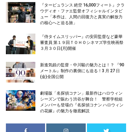
『タービュランス 絶空 16,000フィート』クラ
ウディオ・ファエ監督オフィシャルインタビ
ュー「本作は、人間の回復力と真実の解放力
の核心へと迫る旅」
『侍タイムスリッパー』の安田監督など豪華
審査員 第１９回ＴＯＨＯシネマズ学生映画祭
３月３０日(月)開催
新進気鋭の監督・中川駿の魅力とは！？ 『90
メートル』制作の裏側にも迫る！3 月 27 日
(金)全国公開
劇場版「名探偵コナン」最新作はハロウィン
シーズンで賑わう渋谷が舞台！ 警察学校組
メンバーも登場の『名探偵コナン ハロウィン
の花嫁』の魅力を徹底解説