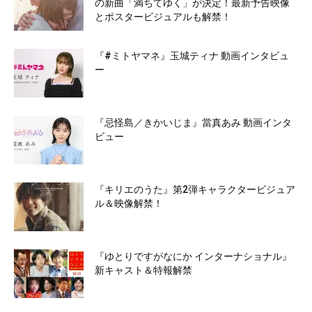
の新曲「満ちてゆく」が決定！最新予告映像
とポスタービジュアルも解禁！
『#ミトヤマネ』玉城ティナ 動画インタビュ
ー
『忌怪島／きかいじま』當真あみ 動画インタ
ビュー
『キリエのうた』第2弾キャラクタービジュア
ル＆映像解禁！
『ゆとりですがなにか インターナショナル』
新キャスト＆特報解禁