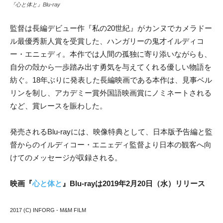
『心と体と』Blu-ray
監督は長編デビュー作『私の20世紀』がカンヌでカメラドー
ル最優秀新人賞を受賞した、ハンガリーの鬼才イルディコ
ー・エニェディ。本作では人間の孤独に寄り添いながらも、
自分の殻から一歩踏み出す勇気を与えてくれる優しい物語を
紡ぐ。18年ぶりに発表した長編映画である本作は、見事ベル
リンを制し、アカデミー賞外国語映画賞にノミネートされる
など、賞レースを賑わした。
発売されるBlu-rayには、映像特典として、日本版予告編と監
督からのイルディコー・エニェディ監督より日本の観客へ向
けてのメッセージが収録される。
映画『
心と体と
』Blu-rayは2019年2月20日（水）リリース
2017 (C) INFORG - M&M FILM