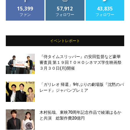
15,399
57,912
43,835
ファン
フォロワー
フォロワー
イベントレポート
『侍タイムスリッパー』の安田監督など豪華
審査員 第１９回ＴＯＨＯシネマズ学生映画祭
３月３０日(月)開催
「ガリレオ 帰還」9年ぶりの劇場版『沈黙のパ
レード』ジャパンプレミア
木村拓哉、東映70周年記念作品で綾瀬はるか
と共演 総製作費20億円