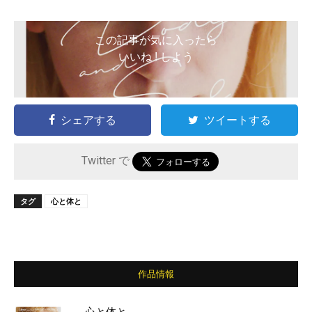
この記事が気に入ったら
いいね ! しよう
シェアする
ツイートする
Twitter で
タグ
心と体と
作品情報
心と体と