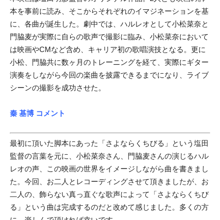
本を事前に読み、そこからそれぞれのイマジネーションを基
に、各曲が誕生した。劇中では、ハルレオとして小松菜奈と
門脇麦が実際に自らの歌声で撮影に臨み、小松菜奈において
は映画やCMなど含め、キャリア初の歌唱演技となる。更に
小松、門脇共に数ヶ月のトレーニングを経て、実際にギター
演奏をしながら今回の楽曲を披露できるまでになり、ライブ
シーンの撮影を成功させた。
秦 基博 コメント
最初に頂いた脚本にあった「さよならくちびる」という塩田
監督の言葉を元に、小松菜奈さん、門脇麦さんの演じるハル
レオの声、この映画の世界をイメージしながら曲を書きまし
た。今回、お二人とレコーディングさせて頂きましたが、お
二人の、飾らない真っ直ぐな歌声によって「さよならくちび
る」という曲は完成するのだと改めて感じました。多くの方
に、楽しんで頂ければ幸いです。