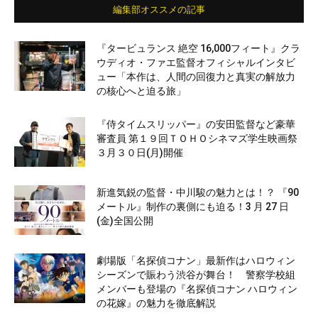
編集部オススメの記事
『タービュランス 絶空 16,000フィート』クラ
ウディオ・ファエ監督オフィシャルインタビ
ュー「本作は、人間の回復力と真実の解放力
の核心へと迫る旅」
『侍タイムスリッパー』の安田監督など豪華
審査員 第１９回ＴＯＨＯシネマズ学生映画祭
３月３０日(月)開催
新進気鋭の監督・中川駿の魅力とは！？ 『90
メートル』制作の裏側にも迫る！3 月 27 日
(金)全国公開
劇場版「名探偵コナン」最新作はハロウィン
シーズンで賑わう渋谷が舞台！ 警察学校組
メンバーも登場の『名探偵コナン ハロウィン
の花嫁』の魅力を徹底解説