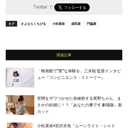
Twitter で
タグ
さよならくちびる
小松菜奈
成田凌
門脇麦
関連記事
「映画館で”変”な体験を」三木聡 監督インタビ
ュー『コンビニエンス・ストーリー』
世間をザワつかせた奈緒扮する尾野ちゃん、ま
さかの妊婦に！？『あなたの番です 劇場版』新
カット
小松菜奈×宮沢氷魚『ムーンライト・シャド