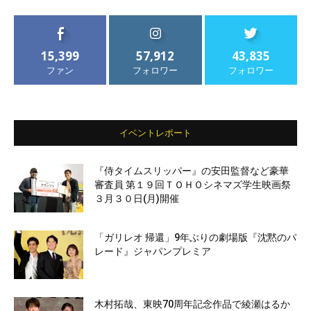
15,399
57,912
43,835
ファン
フォロワー
フォロワー
イベントレポート
『侍タイムスリッパー』の安田監督など豪華
審査員 第１９回ＴＯＨＯシネマズ学生映画祭
３月３０日(月)開催
「ガリレオ 帰還」9年ぶりの劇場版『沈黙のパ
レード』ジャパンプレミア
木村拓哉、東映70周年記念作品で綾瀬はるか