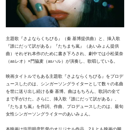
主題歌『さよならくちびる』（秦 基博提供曲）と、挿入歌
『誰にだって訳がある』『たちまち嵐』（あいみょん提供
曲）それぞれ本作のために書き下ろされ、劇中では小松菜奈
（asレオ）×門脇麦（asハル）が演奏し、歌唱している。
映画タイトルでもある主題歌『さよならくちびる』をプロデ
ュースしたのは、シンガーソングライターとして数々の名曲
を世に送り出し続ける秦 基博。曲はもちろん、歌詞の全て
まで手がけた。さらに、挿入歌『誰にだって訳がある』、
『たちまち嵐』を作詞、作曲、プロデュースしたのは、最旬
女性シンガーソングライターのあいみょん。
本映画は塩田明彦監督のオリジナル作品。2人とも映画の脚