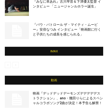
『みなに幸あれ』古川琴音＆下津優太監督 イ
ンタビュー 「ニュージャンルホラー誕生」
『パウ・パトロール ザ・マイティ・ムービ
ー』安倍なつみ インタビュー「映画館に行く
と子供たちの成長を感じられる」
IMAX
動画
映画『デッドデッドデーモンズデデデデデス
トラクション』、ano・幾田りらによるスペシ
ャルコラボソング2曲が決定！本予告も解禁！