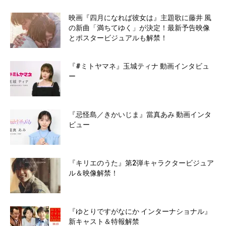
映画『四月になれば彼女は』主題歌に藤井 風
の新曲「満ちてゆく」が決定！最新予告映像
とポスタービジュアルも解禁！
『#ミトヤマネ』玉城ティナ 動画インタビュ
ー
『忌怪島／きかいじま』當真あみ 動画インタ
ビュー
『キリエのうた』第2弾キャラクタービジュア
ル＆映像解禁！
『ゆとりですがなにか インターナショナル』
新キャスト＆特報解禁