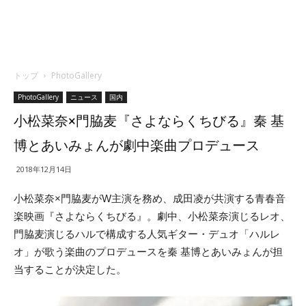
トップ
PhotoGallery
PhotoGallery
ニュース
国内
小松菜奈×門脇麦『さよならくちびる』秦 基
博とあいみょんが劇中楽曲プロデュース
2018年12月14日
小松菜奈×門脇麦がW主演を務め、成田凌が共演する青春音
楽映画『さよならくちびる』。劇中、小松菜奈演じるレオ、
門脇麦演じるハルで構成する人気ギター・デュオ「ハルレ
オ」が歌う楽曲のプロデュースを秦 基博とあいみょんが担
当することが決定した。