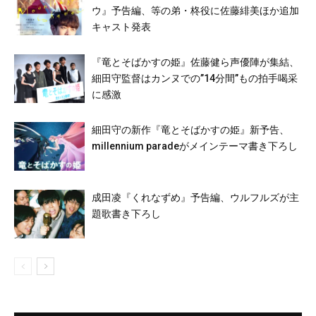
ウ』予告編、等の弟・柊役に佐藤緋美ほか追加
キャスト発表
『竜とそばかすの姫』佐藤健ら声優陣が集結、
細田守監督はカンヌでの”14分間”もの拍手喝采
に感激
細田守の新作『竜とそばかすの姫』新予告、
millennium paradeがメインテーマ書き下ろし
成田凌『くれなずめ』予告編、ウルフルズが主
題歌書き下ろし