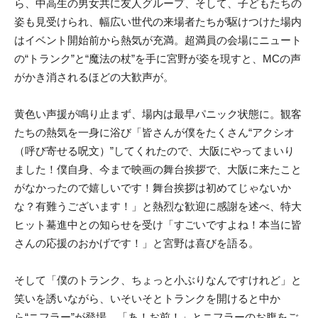
ら、中高生の男女共に友人グループ、そして、子どもたちの
姿も見受けられ、幅広い世代の来場者たちが駆けつけた場内
はイベント開始前から熱気が充満。超満員の会場にニュート
の“トランク”と“魔法の杖”を手に宮野が姿を現すと、MCの声
がかき消されるほどの大歓声が。
黄色い声援が鳴り止まず、場内は最早パニック状態に。観客
たちの熱気を一身に浴び「皆さんが僕をたくさん“アクシオ
（呼び寄せる呪文）”してくれたので、大阪にやってまいり
ました！僕自身、今まで映画の舞台挨拶で、大阪に来たこと
がなかったので嬉しいです！舞台挨拶は初めてじゃないか
な？有難うございます！」と熱烈な歓迎に感謝を述べ、特大
ヒット驀進中との知らせを受け「すごいですよね！本当に皆
さんの応援のおかげです！」と宮野は喜びを語る。
そして「僕のトランク、ちょっと小ぶりなんですけれど」と
笑いを誘いながら、いそいそとトランクを開けると中か
ら“ニフラー”が登場。「あ！お前！」とニフラーのお腹をご