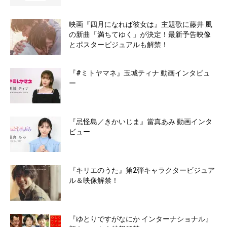
映画『四月になれば彼女は』主題歌に藤井 風
の新曲「満ちてゆく」が決定！最新予告映像
とポスタービジュアルも解禁！
『#ミトヤマネ』玉城ティナ 動画インタビュ
ー
『忌怪島／きかいじま』當真あみ 動画インタ
ビュー
『キリエのうた』第2弾キャラクタービジュア
ル＆映像解禁！
『ゆとりですがなにか インターナショナル』