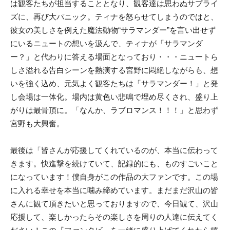
は観客たちが担当することとなり、観客達は思わぬサプライ
ズに、再び大パニック。ティナを怒らせてしまうのではと、
彼女の美しさを例えた魔法動物“サラマンダー”を言い出せず
にいるニュートの想いを汲んで、ティナが「サラマンダ
ー？」と代わりに答える場面となっており・・・ニュートら
しさ溢れる告白シーンを熱演する宮野に悶絶しながらも、想
いを強く込め、元気よく観客たちは「サラマンダー！」と発
し会場は一体化。場内は黄色い悲鳴で埋め尽くされ、盛り上
がりは最骨頂に。「なんか、ラブロマンス！！！」と思わず
宮野も大興奮。
最後は「皆さんが応援してくれているのが、本当に伝わって
きます。快進撃を続けていて、記録的にも、ものすごいこと
になっています！僕自身がこの作品の大ファンです。この場
に入れる幸せを本当に噛み締めています。まだまだ沢山の皆
さんに観て頂きたいと思っておりますので、今日観て、沢山
応援して、楽しかったらその楽しさを周りの人達に伝えてく