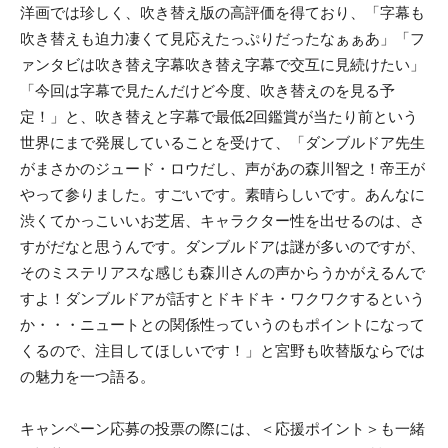
洋画では珍しく、吹き替え版の高評価を得ており、「字幕も
吹き替えも迫力凄くて見応えたっぷりだったなぁぁあ」「フ
ァンタビは吹き替え字幕吹き替え字幕で交互に見続けたい」
「今回は字幕で見たんだけど今度、吹き替えのを見る予
定！」と、吹き替えと字幕で最低2回鑑賞が当たり前という
世界にまで発展していることを受けて、「ダンブルドア先生
がまさかのジュード・ロウだし、声があの森川智之！帝王が
やって参りました。すごいです。素晴らしいです。あんなに
渋くてかっこいいお芝居、キャラクター性を出せるのは、さ
すがだなと思うんです。ダンブルドアは謎が多いのですが、
そのミステリアスな感じも森川さんの声からうかがえるんで
すよ！ダンブルドアが話すとドキドキ・ワクワクするという
か・・・ニュートとの関係性っていうのもポイントになって
くるので、注目してほしいです！」と宮野も吹替版ならでは
の魅力を一つ語る。
キャンペーン応募の投票の際には、＜応援ポイント＞も一緒