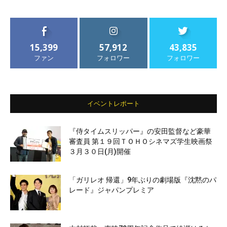
15,399
57,912
43,835
ファン
フォロワー
フォロワー
イベントレポート
『侍タイムスリッパー』の安田監督など豪華
審査員 第１９回ＴＯＨＯシネマズ学生映画祭
３月３０日(月)開催
「ガリレオ 帰還」9年ぶりの劇場版『沈黙のパ
レード』ジャパンプレミア