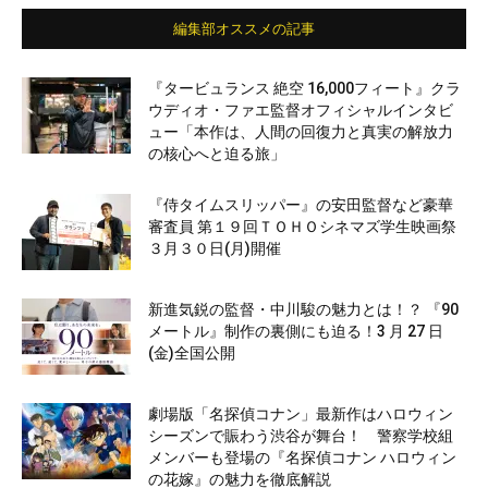
編集部オススメの記事
『タービュランス 絶空 16,000フィート』クラ
ウディオ・ファエ監督オフィシャルインタビ
ュー「本作は、人間の回復力と真実の解放力
の核心へと迫る旅」
『侍タイムスリッパー』の安田監督など豪華
審査員 第１９回ＴＯＨＯシネマズ学生映画祭
３月３０日(月)開催
新進気鋭の監督・中川駿の魅力とは！？ 『90
メートル』制作の裏側にも迫る！3 月 27 日
(金)全国公開
劇場版「名探偵コナン」最新作はハロウィン
シーズンで賑わう渋谷が舞台！ 警察学校組
メンバーも登場の『名探偵コナン ハロウィン
の花嫁』の魅力を徹底解説