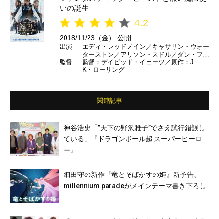
いの誕生
4.2
2018/11/23（金） 公開
出演
エディ・レッドメイン／キャサリン・ウォー
ターストン／アリソン・スドル／ダン・フォ
監督
監督：デイビッド・イェーツ／原作：J・
グラー／エズラ・ミラー／クラウディア・キ
K・ローリング
ム／ジュード・ロウ／ジョニー・デップ ほ
か （日本語吹き替え） 宮野真守／伊藤静／
間宮康弘／遠藤綾／武藤正史／森川智之／平
田広明／森なな子／江口拓也／大地葉 ほか
関連記事
神谷浩史「”天下の野沢雅子”でさえ試行錯誤し
ている」『ドラゴンボール超 スーパーヒーロ
ー』
細田守の新作『竜とそばかすの姫』新予告、
millennium paradeがメインテーマ書き下ろし