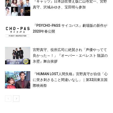
『キャッツ』日本語吹替え版に山寺宏一、宮野
真守、沢城みゆき、宝田明ら参加
『PSYCHO-PASS サイコパス』劇場版の新作が
2020年春公開
宮野真守、役所広司に絶賛され「声優やってて
良かった～！」『オーバー・エベレスト 陰謀の
氷壁』舞台挨拶
『HUMAN LOST人間失格』宮野真守が自信「心
に突き刺さること間違いなし」｜第32回東京国
際映画祭