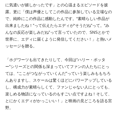
に気遣いが嬉しかったです」との心温まるエピソードを披
露。更に「僕は声優としてこの作品に参加している立場なの
で、純粋にこの作品に感動したんです。“素晴らしい作品が
出来ましたね！”って伝えたらエディが“そうだね”って。“み
んなの反応が楽しみだね”って言っていたので、SNSとかで
世界に、エディに届くように発信してください！」と熱いメ
ッセージを贈る。
「ホグワーツも出てきたりして、今回は“ハリー・ポッタ
ー”シリーズとの関係も深まっていてファンの人たちにとっ
ては、“ここがつながっていくんだ”っていう楽しみももちろ
んありますし、スケールは驚くほどにパワーアップしている
し、構成力が素晴らしくて、ファンじゃない人にとっても、
楽しめる物語になっているのもすごい点ですよね！そして、
とにかくエディがかっこいい！」と映画の見どころを語る宮
野。