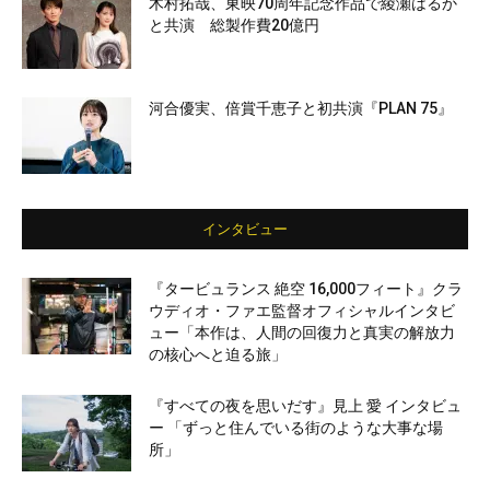
木村拓哉、東映70周年記念作品で綾瀬はるか
と共演 総製作費20億円
河合優実、倍賞千恵子と初共演『PLAN 75』
インタビュー
『タービュランス 絶空 16,000フィート』クラ
ウディオ・ファエ監督オフィシャルインタビ
ュー「本作は、人間の回復力と真実の解放力
の核心へと迫る旅」
『すべての夜を思いだす』見上 愛 インタビュ
ー 「ずっと住んでいる街のような大事な場
所」