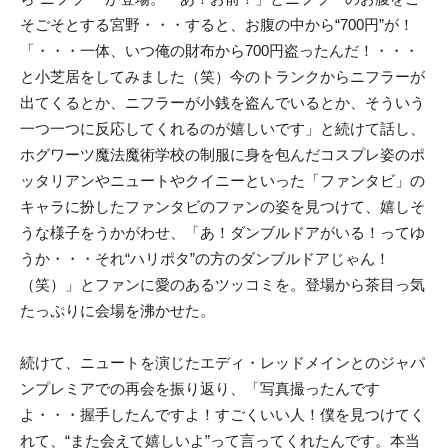
そごそとする宮野・・・すると、お腹の中から“700円”が！
「・・・一体、いつ俺の財布から700円盗ったんだ！・・・
と小芝居をしてみました（笑）今のトランクからニフラーが
出てくるとか、ニフラーが小銭を盗んでいるとか、そういう
一つ一つに反応してくれるのが嬉しいです」と続けて話し、
ホグワーツ魔法魔術学校の制服に身を包んだコスプレ姿のポ
ッタリアンやニュートやクイニーといった「ファンタビ」の
キャラに扮したファンタビのファンの姿を見つけて、嬉しそ
うな様子をうかがわせ、「あ！ダンブルドアがいる！ってゆ
うか・・・それ“ハリポタ”の方のダンブルドアじゃん！
（笑）」とファンに愛のあるツッコミを。登場から茶目っ気
たっぷりに会場を沸かせた。
続けて、ニュートを演じたエディ・レッドメインとのジャパ
ンプレミアでの再会を振り返り、「写真撮ったんです
よ・・・握手したんですよ！すごくいい人！僕を見つけてく
れて、“また会えて嬉しいよ”って言ってくれたんです。本当