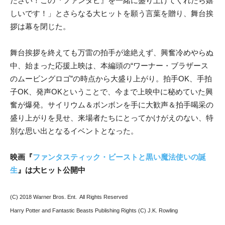
ださい！この『ファンタビ』を一緒に盛り上げてくれたら嬉
しいです！」とさらなる大ヒットを願う言葉を贈り、舞台挨
拶は幕を閉じた。
舞台挨拶を終えても万雷の拍手が途絶えず、興奮冷めやらぬ
中、始まった応援上映は、本編頭の“ワーナー・ブラザース
のムービングロゴ”の時点から大盛り上がり。拍手OK、手拍
子OK、発声OKということで、今まで上映中に秘めていた興
奮が爆発。サイリウム＆ボンボンを手に大歓声＆拍手喝采の
盛り上がりを見せ、来場者たちにとってかけがえのない、特
別な思い出となるイベントとなった。
映画『
ファンタスティック・ビーストと黒い魔法使いの誕
生
』は大ヒット公開中
(C) 2018 Warner Bros. Ent. All Rights Reserved
Harry Potter and Fantastic Beasts Publishing Rights (C) J.K. Rowling