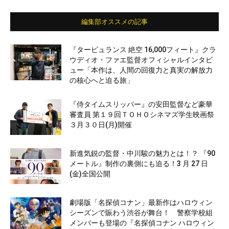
編集部オススメの記事
『タービュランス 絶空 16,000フィート』クラ
ウディオ・ファエ監督オフィシャルインタビ
ュー「本作は、人間の回復力と真実の解放力
の核心へと迫る旅」
『侍タイムスリッパー』の安田監督など豪華
審査員 第１９回ＴＯＨＯシネマズ学生映画祭
３月３０日(月)開催
新進気鋭の監督・中川駿の魅力とは！？ 『90
メートル』制作の裏側にも迫る！3 月 27 日
(金)全国公開
劇場版「名探偵コナン」最新作はハロウィン
シーズンで賑わう渋谷が舞台！ 警察学校組
メンバーも登場の『名探偵コナン ハロウィン