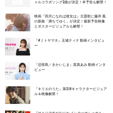
ャルコラボソング2曲が決定！本予告も解禁！
映画『四月になれば彼女は』主題歌に藤井 風
の新曲「満ちてゆく」が決定！最新予告映像
とポスタービジュアルも解禁！
『#ミトヤマネ』玉城ティナ 動画インタビュ
ー
『忌怪島／きかいじま』當真あみ 動画インタ
ビュー
『キリエのうた』第2弾キャラクタービジュア
ル＆映像解禁！
『ゆとりですがなにか インターナショナル』