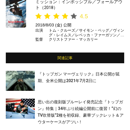
ミッション：インポッシブル／フォールアウ
ト（2018）
4.5
2018/8/03 (金) 公開
出演
トム・クルーズ／サイモン・ペッグ／ヴィン
グ・レイムス／レベッカ・ファーガソン／ア
監督
クリストファー・マッカリー
レック・ボールドウィン／ミシェル・モナハ
ン／ヘンリー・カヴィル／ヴァネッサ・カー
ビー／ショーン・ハリス／アンジェラ・バセ
ット ほか （日本語吹き替え）森川智之／
関連記事
根本泰彦／手塚秀彰／甲斐田裕子／岡寛恵／
中尾隆聖／田中正彦／DAIGO／広瀬アリ
ス ほか
『トップガン マーヴェリック』日本公開が延
期、全米公開は2021年7月2日に
思い出の復刻版ブルーレイ発売記念『トップガ
ン』特集｜34年ぶり続編公開前に復習！“幻の
TV吹替版”2種を初収録、豪華ブックレット＆ア
ウターケースがアツい！