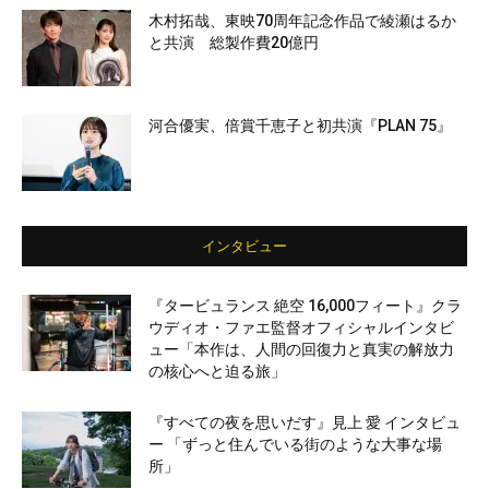
木村拓哉、東映70周年記念作品で綾瀬はるか
と共演 総製作費20億円
河合優実、倍賞千恵子と初共演『PLAN 75』
インタビュー
『タービュランス 絶空 16,000フィート』クラ
ウディオ・ファエ監督オフィシャルインタビ
ュー「本作は、人間の回復力と真実の解放力
の核心へと迫る旅」
『すべての夜を思いだす』見上 愛 インタビュ
ー 「ずっと住んでいる街のような大事な場
所」