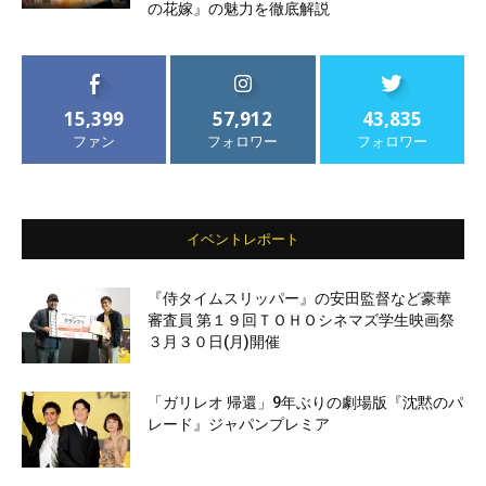
の花嫁』の魅力を徹底解説
15,399
57,912
43,835
ファン
フォロワー
フォロワー
イベントレポート
『侍タイムスリッパー』の安田監督など豪華
審査員 第１９回ＴＯＨＯシネマズ学生映画祭
３月３０日(月)開催
「ガリレオ 帰還」9年ぶりの劇場版『沈黙のパ
レード』ジャパンプレミア