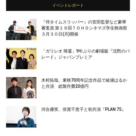
イベントレポート
『侍タイムスリッパー』の安田監督など豪華
審査員 第１９回ＴＯＨＯシネマズ学生映画祭
３月３０日(月)開催
「ガリレオ 帰還」9年ぶりの劇場版『沈黙のパ
レード』ジャパンプレミア
木村拓哉、東映70周年記念作品で綾瀬はるか
と共演 総製作費20億円
河合優実、倍賞千恵子と初共演『PLAN 75』