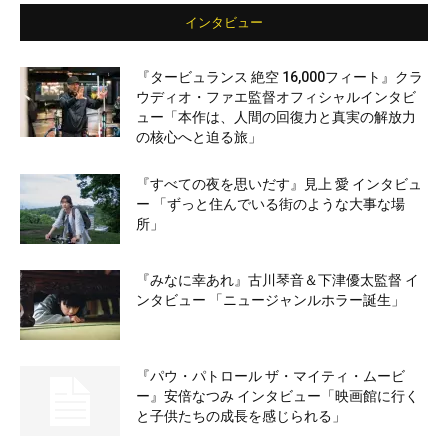
インタビュー
『タービュランス 絶空 16,000フィート』クラ
ウディオ・ファエ監督オフィシャルインタビ
ュー「本作は、人間の回復力と真実の解放力
の核心へと迫る旅」
『すべての夜を思いだす』見上 愛 インタビュ
ー 「ずっと住んでいる街のような大事な場
所」
『みなに幸あれ』古川琴音＆下津優太監督 イ
ンタビュー 「ニュージャンルホラー誕生」
『パウ・パトロール ザ・マイティ・ムービ
ー』安倍なつみ インタビュー「映画館に行く
と子供たちの成長を感じられる」