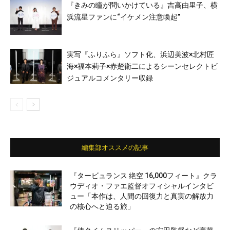
『きみの瞳が問いかけている』吉高由里子、横
浜流星ファンに“イケメン注意喚起”
実写『ふりふら』ソフト化、浜辺美波×北村匠
海×福本莉子×赤楚衛二によるシーンセレクトビ
ジュアルコメンタリー収録
編集部オススメの記事
『タービュランス 絶空 16,000フィート』クラ
ウディオ・ファエ監督オフィシャルインタビ
ュー「本作は、人間の回復力と真実の解放力
の核心へと迫る旅」