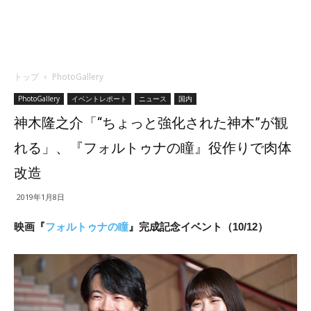
トップ
PhotoGallery
PhotoGallery
イベントレポート
ニュース
国内
神木隆之介「“ちょっと強化された神木”が観
れる」、『フォルトゥナの瞳』役作りで肉体
改造
2019年1月8日
映画『
フォルトゥナの瞳
』完成記念イベント（10/12）