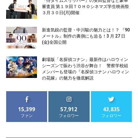
『侍タイムスリッパー』の安田監督など豪華
審査員 第１９回ＴＯＨＯシネマズ学生映画祭
３月３０日(月)開催
新進気鋭の監督・中川駿の魅力とは！？ 『90
メートル』制作の裏側にも迫る！3 月 27 日
(金)全国公開
劇場版「名探偵コナン」最新作はハロウィン
シーズンで賑わう渋谷が舞台！ 警察学校組
メンバーも登場の『名探偵コナン ハロウィン
の花嫁』の魅力を徹底解説
15,399
57,912
43,835
ファン
フォロワー
フォロワー