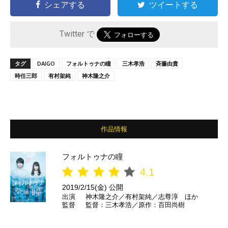
シェアする
ツイートする
Twitter で
タグ
DAIGO
フォルトゥナの瞳
三木孝浩
斉藤由貴
時任三郎
有村架純
神木隆之介
作品情報
フォルトゥナの瞳
4.1
2019/2/15(金) 公開
出演
神木隆之介／有村架純／志尊淳 ほか
監督
監督：三木孝浩／原作：百田尚樹