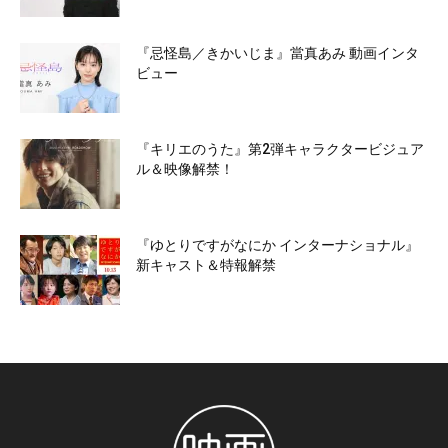
『忌怪島／きかいじま』當真あみ 動画インタ
ビュー
『キリエのうた』第2弾キャラクタービジュア
ル＆映像解禁！
『ゆとりですがなにか インターナショナル』
新キャスト＆特報解禁