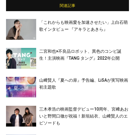
関連記事
「これからも映画愛を加速させたい」上白石萌
歌インタビュー 『アキラとあきら』
二宮和也×不良品ロボット、異色のコンビ誕
生！主演映画『TANG タング』2022年公開
山﨑賢人『夏への扉』予告編、LiSAが実写映画
初主題歌
三木孝浩の映画監督デビュー10周年、宮﨑あお
いと野間口徹が祝福！新垣結衣、山﨑賢人のエ
ピソードも