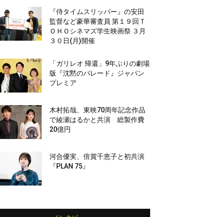
『侍タイムスリッパー』の安田
監督など豪華審査員 第１９回Ｔ
ＯＨＯシネマズ学生映画祭 ３月
３０日(月)開催
「ガリレオ 帰還」9年ぶりの劇場
版『沈黙のパレード』ジャパン
プレミア
木村拓哉、東映70周年記念作品
で綾瀬はるかと共演 総製作費
20億円
河合優実、倍賞千恵子と初共演
『PLAN 75』