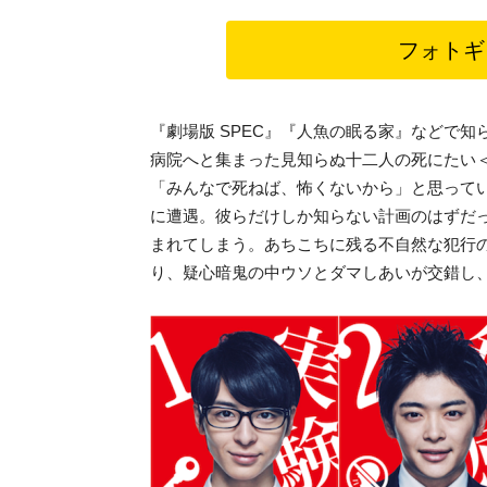
フォトギ
『劇場版 SPEC』『人魚の眠る家』などで
病院へと集まった見知らぬ十二人の死にたい
「みんなで死ねば、怖くないから」と思って
に遭遇。彼らだけしか知らない計画のはずだ
まれてしまう。あちこちに残る不自然な犯行
り、疑心暗鬼の中ウソとダマしあいが交錯し