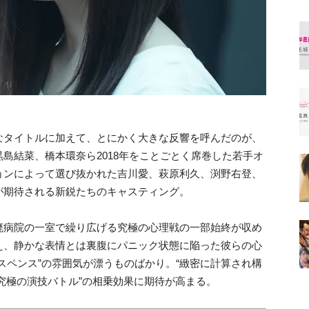
なタイトルに加えて、とにかく大きな反響を呼んだのが、
島結菜、橋本環奈ら2018年をことごとく席巻した若手オ
ョンによって選び抜かれた吉川愛、萩原利久、渕野右登、
が期待される新鋭たちのキャスティング。
廃病院の一室で繰り広げる究極の心理戦の一部始終が収め
え、静かな表情とは裏腹にパニック状態に陥った彼らの心
スペンス”の雰囲気が漂うものばかり。“緻密に計算され構
る究極の演技バトル”の相乗効果に期待が高まる。