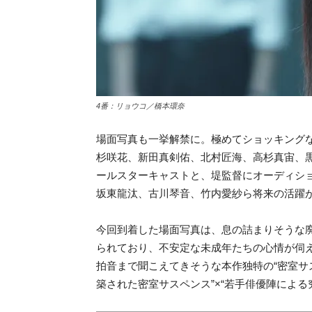
4番：リョウコ／橋本環奈
場面写真も一挙解禁に。極めてショッキング
杉咲花、新田真剣佑、北村匠海、高杉真宙、黒
ールスターキャストと、堤監督にオーディシ
坂東龍汰、古川琴音、竹内愛紗ら将来の活躍
今回到着した場面写真は、息の詰まりそうな
られており、不安定な未成年たちの心情が伺
拍音まで聞こえてきそうな本作独特の“密室サ
築された密室サスペンス”×“若手俳優陣によ