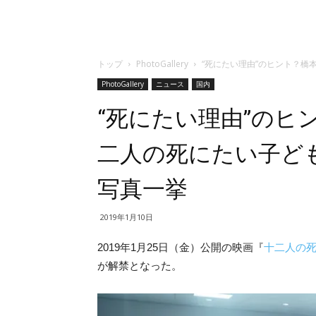
トップ
PhotoGallery
“死にたい理由”のヒント？
PhotoGallery
ニュース
国内
“死にたい理由”のヒ
二人の死にたい子ど
写真一挙
2019年1月10日
2019年1月25日（金）公開の映画『
十二人の
が解禁となった。