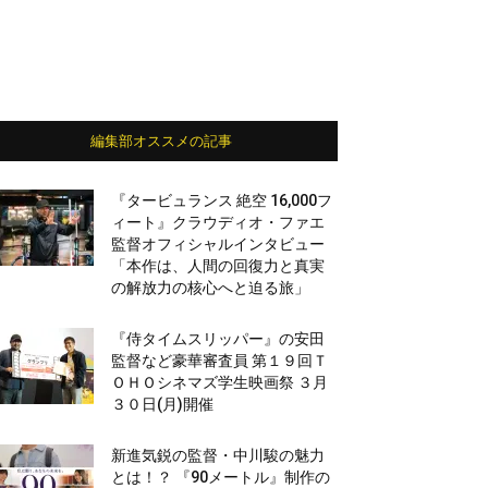
編集部オススメの記事
『タービュランス 絶空 16,000フ
ィート』クラウディオ・ファエ
監督オフィシャルインタビュー
「本作は、人間の回復力と真実
の解放力の核心へと迫る旅」
『侍タイムスリッパー』の安田
監督など豪華審査員 第１９回Ｔ
ＯＨＯシネマズ学生映画祭 ３月
３０日(月)開催
新進気鋭の監督・中川駿の魅力
とは！？ 『90メートル』制作の