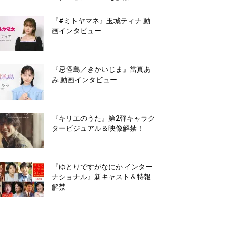
『#ミトヤマネ』玉城ティナ 動
画インタビュー
『忌怪島／きかいじま』當真あ
み 動画インタビュー
『キリエのうた』第2弾キャラク
タービジュアル＆映像解禁！
『ゆとりですがなにか インター
ナショナル』新キャスト＆特報
解禁