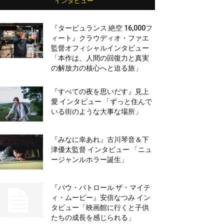
インタビュー
『タービュランス 絶空 16,000フ
ィート』クラウディオ・ファエ
監督オフィシャルインタビュー
「本作は、人間の回復力と真実
の解放力の核心へと迫る旅」
『すべての夜を思いだす』見上
愛 インタビュー 「ずっと住んで
いる街のような大事な場所」
『みなに幸あれ』古川琴音＆下
津優太監督 インタビュー 「ニュ
ージャンルホラー誕生」
『パウ・パトロール ザ・マイテ
ィ・ムービー』安倍なつみ イン
タビュー「映画館に行くと子供
たちの成長を感じられる」