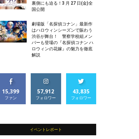
裏側にも迫る！3 月 27 日(金)全
国公開
劇場版「名探偵コナン」最新作
はハロウィンシーズンで賑わう
渋谷が舞台！ 警察学校組メン
バーも登場の『名探偵コナン ハ
ロウィンの花嫁』の魅力を徹底
解説
15,399
57,912
43,835
ファン
フォロワー
フォロワー
イベントレポート