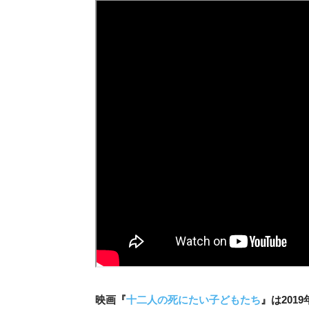
映画『
十二人の死にたい子どもたち
』は201