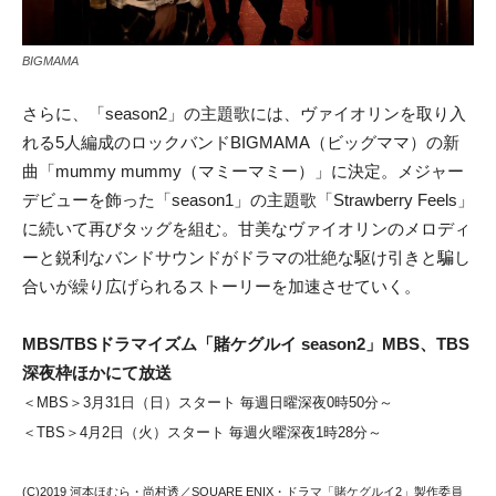
BIGMAMA
さらに、「season2」の主題歌には、ヴァイオリンを取り入
れる5人編成のロックバンドBIGMAMA（ビッグママ）の新
曲「mummy mummy（マミーマミー）」に決定。メジャー
デビューを飾った「season1」の主題歌「Strawberry Feels」
に続いて再びタッグを組む。甘美なヴァイオリンのメロディ
ーと鋭利なバンドサウンドがドラマの壮絶な駆け引きと騙し
合いが繰り広げられるストーリーを加速させていく。
MBS/TBSドラマイズム「賭ケグルイ season2」MBS、TBS
深夜枠ほかにて放送
＜MBS＞3月31日（日）スタート 毎週日曜深夜0時50分～
＜TBS＞4月2日（火）スタート 毎週火曜深夜1時28分～
(C)2019 河本ほむら・尚村透／SQUARE ENIX・ドラマ「賭ケグルイ2」製作委員