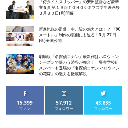
『侍タイムスリッパー』の安田監督など豪華
審査員 第１９回ＴＯＨＯシネマズ学生映画祭
３月３０日(月)開催
新進気鋭の監督・中川駿の魅力とは！？ 『90
メートル』制作の裏側にも迫る！3 月 27 日
(金)全国公開
劇場版「名探偵コナン」最新作はハロウィン
シーズンで賑わう渋谷が舞台！ 警察学校組
メンバーも登場の『名探偵コナン ハロウィン
の花嫁』の魅力を徹底解説
15,399
57,912
43,835
ファン
フォロワー
フォロワー