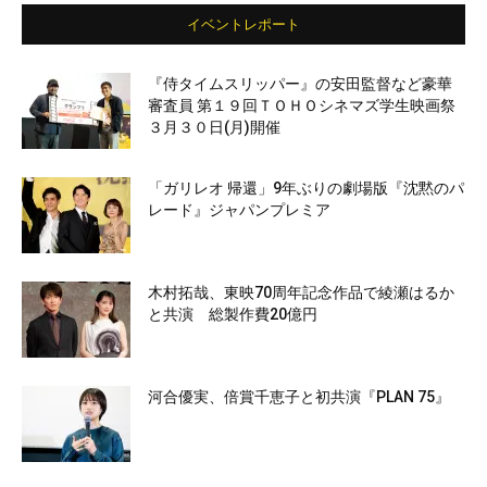
イベントレポート
『侍タイムスリッパー』の安田監督など豪華
審査員 第１９回ＴＯＨＯシネマズ学生映画祭
３月３０日(月)開催
「ガリレオ 帰還」9年ぶりの劇場版『沈黙のパ
レード』ジャパンプレミア
木村拓哉、東映70周年記念作品で綾瀬はるか
と共演 総製作費20億円
河合優実、倍賞千恵子と初共演『PLAN 75』