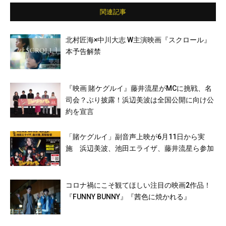
関連記事
北村匠海×中川大志 W主演映画『スクロール』
本予告解禁
『映画 賭ケグルイ』藤井流星がMCに挑戦、名
司会？ぶり披露！浜辺美波は全国公開に向け公
約を宣言
「賭ケグルイ」副音声上映が6月11日から実
施 浜辺美波、池田エライザ、藤井流星ら参加
コロナ禍にこそ観てほしい注目の映画2作品！
『FUNNY BUNNY』『茜色に焼かれる』