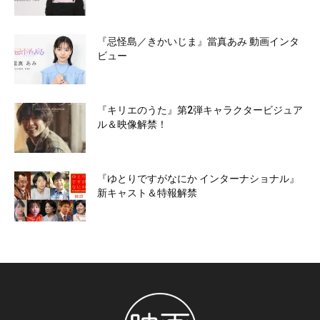
『忌怪島／きかいじま』當真あみ 動画インタ
ビュー
『キリエのうた』第2弾キャラクタービジュア
ル＆映像解禁！
『ゆとりですがなにか インターナショナル』
新キャスト＆特報解禁