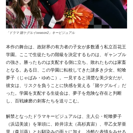
「ドラマ 賭ケグルイseason2」キービジュアル
本作の舞台は、政財界の有力者の子女が多数通う私立百花王
学園。ここで生徒たちの階級を決定するものは、ギャンブル
の強さ。勝ったものは支配する側に立ち、敗れたものは家畜
となる。ある日、この学園に転校してきた謎多き少女、蛇喰
夢子（じゃばみ・ゆめこ）。一見すると清楚な美少女だが、
彼女は、リスクを負うことに快感を覚える「賭ケグルイ」だ
った。学園を支配する生徒会は、夢子を危険な存在と判断
し、百戦練磨の刺客たちを送りこむ。
解禁となったドラマキービジュアルは、主人公・蛇喰夢子
（浜辺美波）を筆頭に、鈴井涼太（高杉真宙）、早乙女芽亜
里（森川葵）とお馴染みの面々に加え、冷酷な表情をみせる