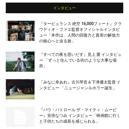
インタビュー
『タービュランス 絶空 16,000フィート』クラ
ウディオ・ファエ監督オフィシャルインタビ
ュー「本作は、人間の回復力と真実の解放力
の核心へと迫る旅」
『すべての夜を思いだす』見上 愛 インタビュ
ー 「ずっと住んでいる街のような大事な場
所」
『みなに幸あれ』古川琴音＆下津優太監督 イ
ンタビュー 「ニュージャンルホラー誕生」
『パウ・パトロール ザ・マイティ・ムービ
ー』安倍なつみ インタビュー「映画館に行く
と子供たちの成長を感じられる」