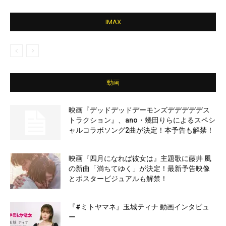
IMAX
動画
映画『デッドデッドデーモンズデデデデデス
トラクション』、ano・幾田りらによるスペシ
ャルコラボソング2曲が決定！本予告も解禁！
映画『四月になれば彼女は』主題歌に藤井 風
の新曲「満ちてゆく」が決定！最新予告映像
とポスタービジュアルも解禁！
『#ミトヤマネ』玉城ティナ 動画インタビュ
ー