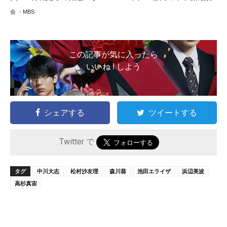
会 ・MBS
この記事が気に入ったら
いいね ! しよう
シェアする
ツイートする
Twitter で
タグ
中川大志
松村沙友理
森川葵
池田エライザ
浜辺美波
高杉真宙