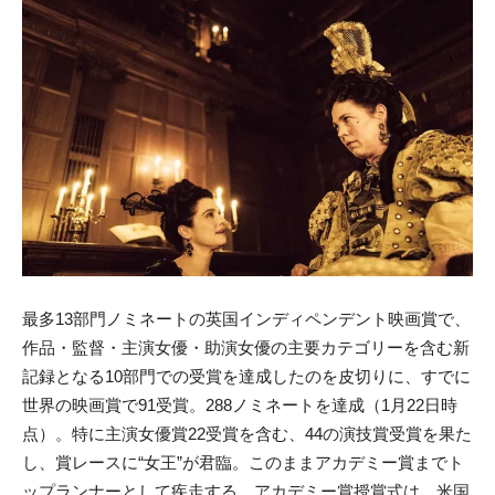
最多13部門ノミネートの英国インディペンデント映画賞で、
作品
・監督・主演女優・助演女優の主要カテゴリーを含む新
記録となる
10部門での受賞を達成したのを皮切りに、
すでに
世界の映画賞で91受賞。288ノミネートを達成（1月22日時
点）。特に主演女優賞22受賞を含む、
44の演技賞受賞を果た
し、賞レースに“女王”が君臨。このまま
アカデミー賞までト
ップランナーとして疾走する。アカデミー賞授賞式は、米国