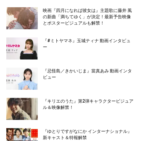
映画『四月になれば彼女は』主題歌に藤井 風
の新曲「満ちてゆく」が決定！最新予告映像
とポスタービジュアルも解禁！
『#ミトヤマネ』玉城ティナ 動画インタビュ
ー
『忌怪島／きかいじま』當真あみ 動画インタ
ビュー
『キリエのうた』第2弾キャラクタービジュア
ル＆映像解禁！
『ゆとりですがなにか インターナショナル』
新キャスト＆特報解禁