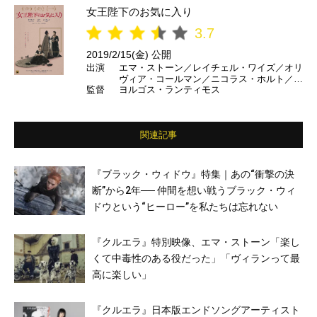
女王陛下のお気に入り
3.7
2019/2/15(金) 公開
出演
エマ・ストーン／レイチェル・ワイズ／オリ
ヴィア・コールマン／ニコラス・ホルト／ジ
監督
ヨルゴス・ランティモス
ョー・アルウィン ほか
関連記事
『ブラック・ウィドウ』特集｜あの“衝撃の決
断”から2年── 仲間を想い戦うブラック・ウィ
ドウという“ヒーロー”を私たちは忘れない
『クルエラ』特別映像、エマ・ストーン「楽し
くて中毒性のある役だった」「ヴィランって最
高に楽しい」
『クルエラ』日本版エンドソングアーティスト