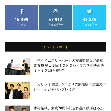
15,399
57,912
43,835
ファン
フォロワー
フォロワー
イベントレポート
『侍タイムスリッパー』の安田監督など豪華
審査員 第１９回ＴＯＨＯシネマズ学生映画祭
３月３０日(月)開催
「ガリレオ 帰還」9年ぶりの劇場版『沈黙のパ
レード』ジャパンプレミア
木村拓哉、東映70周年記念作品で綾瀬はるか