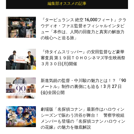
編集部オススメの記事
『タービュランス 絶空 16,000フィート』クラ
ウディオ・ファエ監督オフィシャルインタビ
ュー「本作は、人間の回復力と真実の解放力
の核心へと迫る旅」
『侍タイムスリッパー』の安田監督など豪華
審査員 第１９回ＴＯＨＯシネマズ学生映画祭
３月３０日(月)開催
新進気鋭の監督・中川駿の魅力とは！？ 『90
メートル』制作の裏側にも迫る！3 月 27 日
(金)全国公開
劇場版「名探偵コナン」最新作はハロウィン
シーズンで賑わう渋谷が舞台！ 警察学校組
メンバーも登場の『名探偵コナン ハロウィン
の花嫁』の魅力を徹底解説