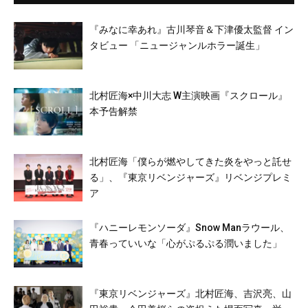
『みなに幸あれ』古川琴音＆下津優太監督 イン
タビュー 「ニュージャンルホラー誕生」
北村匠海×中川大志 W主演映画『スクロール』
本予告解禁
北村匠海「僕らが燃やしてきた炎をやっと託せ
る」、『東京リベンジャーズ』リベンジプレミ
ア
『ハニーレモンソーダ』Snow Manラウール、
⻘春っていいな「心がぷるぷる潤いました」
『東京リベンジャーズ』北村匠海、吉沢亮、山