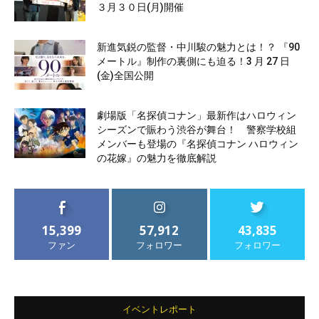
３月３０日(月)開催
新進気鋭の監督・中川駿の魅力とは！？ 『90
メートル』制作の裏側にも迫る！3 月 27 日
(金)全国公開
劇場版「名探偵コナン」最新作はハロウィン
シーズンで賑わう渋谷が舞台！ 警察学校組
メンバーも登場の『名探偵コナン ハロウィン
の花嫁』の魅力を徹底解説
15,399
57,912
43,835
ファン
フォロワー
フォロワー
イベントレポート