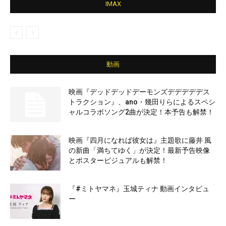
IMAX
動画
映画『デッドデッドデーモンズデデデデデス
トラクション』、ano・幾田りらによるスペシ
ャルコラボソング2曲が決定！本予告も解禁！
映画『四月になれば彼女は』主題歌に藤井 風
の新曲「満ちてゆく」が決定！最新予告映像
とポスタービジュアルも解禁！
『#ミトヤマネ』玉城ティナ 動画インタビュ
ー