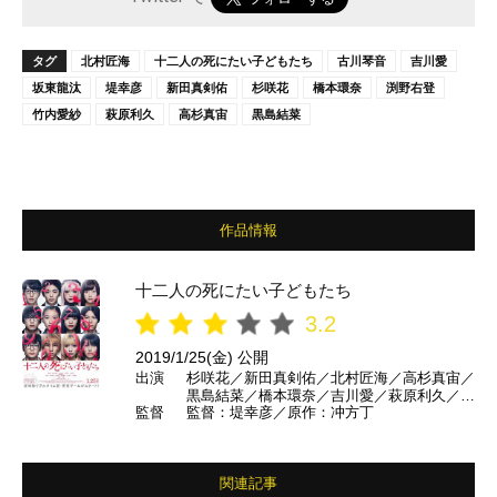
タグ
北村匠海
十二人の死にたい子どもたち
古川琴音
吉川愛
坂東龍汰
堤幸彦
新田真剣佑
杉咲花
橋本環奈
渕野右登
竹内愛紗
萩原利久
高杉真宙
黒島結菜
作品情報
十二人の死にたい子どもたち
3.2
2019/1/25(金) 公開
出演
杉咲花／新田真剣佑／北村匠海／高杉真宙／
黒島結菜／橋本環奈／吉川愛／萩原利久／渕
監督
監督：堤幸彦／原作：冲方丁
野右登／坂東龍汰／古川琴音／竹内愛紗 ほ
か
関連記事