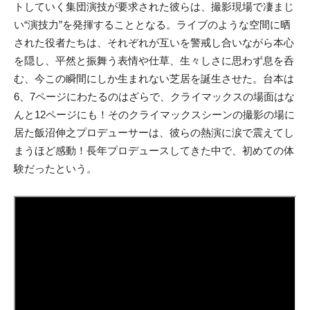
トしていく集団演技が要求された彼らは、撮影現場で凄まじ
い“演技力”を発揮することとなる。ライブのような空間に晒
された役者たちは、それぞれが互いを警戒し合いながら本心
を隠し、平然と振舞う表情や仕草、生々しさに思わず息を呑
む、今この瞬間にしか生まれない芝居を誕生させた。台本は
6、7ページにわたるのはざらで、クライマックスの場面はな
んと12ページにも！そのクライマックスシーンの撮影の場に
居た飯沼伸之プロデューサーは、彼らの熱演に涙で震えてし
まうほど感動！長年プロデュースしてきた中で、初めての体
験だったという。