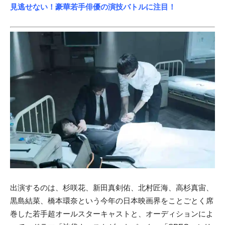
見逃せない！豪華若手俳優の演技バトルに注目！
出演するのは、杉咲花、新田真剣佑、北村匠海、高杉真宙、
黒島結菜、橋本環奈という今年の日本映画界をことごとく席
巻した若手超オールスターキャストと、オーディションによ