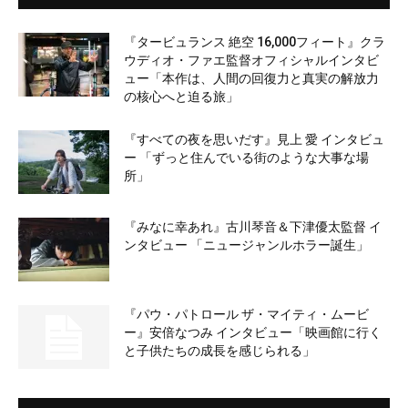
『タービュランス 絶空 16,000フィート』クラ
ウディオ・ファエ監督オフィシャルインタビ
ュー「本作は、人間の回復力と真実の解放力
の核心へと迫る旅」
『すべての夜を思いだす』見上 愛 インタビュ
ー 「ずっと住んでいる街のような大事な場
所」
『みなに幸あれ』古川琴音＆下津優太監督 イ
ンタビュー 「ニュージャンルホラー誕生」
『パウ・パトロール ザ・マイティ・ムービ
ー』安倍なつみ インタビュー「映画館に行く
と子供たちの成長を感じられる」