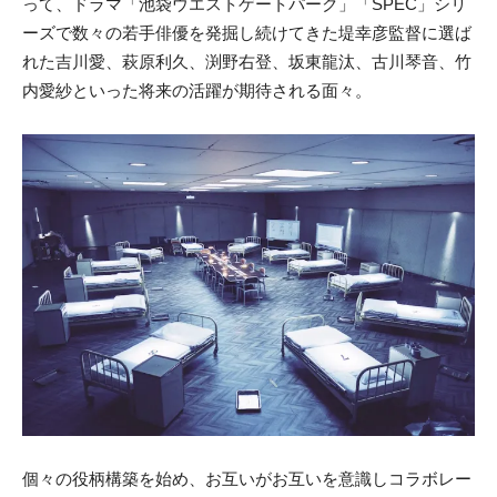
って、ドラマ「池袋ウエストゲートパーク」「SPEC」シリ
ーズで数々の若手俳優を発掘し続けてきた堤幸彦監督に選ば
れた吉川愛、萩原利久、渕野右登、坂東龍汰、古川琴音、竹
内愛紗といった将来の活躍が期待される面々。
個々の役柄構築を始め、お互いがお互いを意識しコラボレー