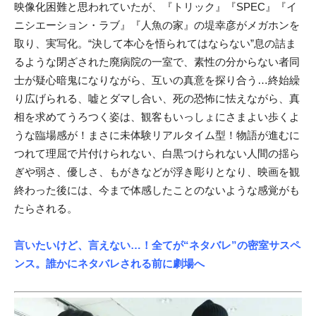
映像化困難と思われていたが、『トリック』『SPEC』『イ
ニシエーション・ラブ』『人魚の家』の堤幸彦がメガホンを
取り、実写化。“決して本心を悟られてはならない”息の詰ま
るような閉ざされた廃病院の一室で、素性の分からない者同
士が疑心暗鬼になりながら、互いの真意を探り合う…終始繰
り広げられる、嘘とダマし合い、死の恐怖に怯えながら、真
相を求めてうろつく姿は、観客もいっしょにさまよい歩くよ
うな臨場感が！まさに未体験リアルタイム型！物語が進むに
つれて理屈で片付けられない、白黒つけられない人間の揺ら
ぎや弱さ、優しさ、もがきなどが浮き彫りとなり、映画を観
終わった後には、今まで体感したことのないような感覚がも
たらされる。
言いたいけど、言えない…！
全てが“ネタバレ”の密室サスペ
ンス。誰かにネタバレされる前に劇場へ