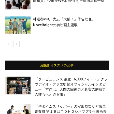
田裕貴、今田美桜らの姿捉えた場面写真一挙
林遣都×中川大志『犬部！』予告映像、
Novelbrightの初映画主題歌
編集部オススメの記事
『タービュランス 絶空 16,000フィート』クラ
ウディオ・ファエ監督オフィシャルインタビ
ュー「本作は、人間の回復力と真実の解放力
の核心へと迫る旅」
『侍タイムスリッパー』の安田監督など豪華
審査員 第１９回ＴＯＨＯシネマズ学生映画祭