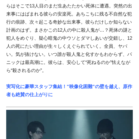
らはそこで13人目のまだ生あたたかい死体に遭遇。突然の出
来事にはばまれる彼らの安楽死。あちこちに残る不自然な犯
行の痕跡、次々起こる奇妙な出来事。彼らだけしか知らない
計画のはず。まさかこの12人の中に殺人鬼が…？死体の謎と
犯人をめぐり、疑心暗鬼の中ウソとダマしあいが交錯し、12
人の死にたい理由が生々しくえぐられていく。全員、ヤバ
い。気が抜けない。いつ誰が殺人鬼と化すかもわからず、パ
ニックは最高潮に。彼らは、安心して“死ねるのか”怯えなが
ら“殺されるのか”。
実写化に豪華スタッフ集結！“映像化困難“の壁を越え、原作
者も絶賛の仕上がりに