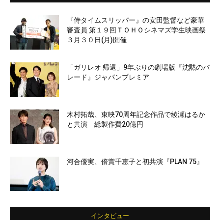
『侍タイムスリッパー』の安田監督など豪華
審査員 第１９回ＴＯＨＯシネマズ学生映画祭
３月３０日(月)開催
「ガリレオ 帰還」9年ぶりの劇場版『沈黙のパ
レード』ジャパンプレミア
木村拓哉、東映70周年記念作品で綾瀬はるか
と共演 総製作費20億円
河合優実、倍賞千恵子と初共演『PLAN 75』
インタビュー