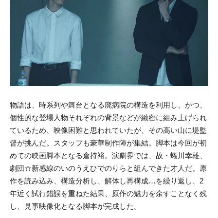
物語は、時系列や舞台となる廃病院の構造を利用し、かつ、
個性的な登場人物それぞれの背景などが緻密に組み上げられ
ているため、映像困難と思われていたが、その高い山に堤監
督が挑んだ。スタッフも豪華制作陣が集結。脚本は今回が初
めての映画脚本となる倉持裕。演劇界では、故・蜷川幸雄、
劇団☆新感線のいのうえひでのりらと組んできた才人だ。原
作を読み込み、構造分析し、解体し再構成…を繰り返し、2
年近く試行錯誤を重ねた結果、原作の魅力を余すことなく残
し、見事映像化となる脚本が完成した。