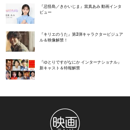
『忌怪島／きかいじま』當真あみ 動画インタ
ビュー
『キリエのうた』第2弾キャラクタービジュア
ル＆映像解禁！
『ゆとりですがなにか インターナショナル』
新キャスト＆特報解禁