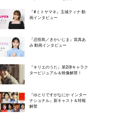
『#ミトヤマネ』玉城ティナ 動
画インタビュー
『忌怪島／きかいじま』當真あ
み 動画インタビュー
『キリエのうた』第2弾キャラク
タービジュアル＆映像解禁！
『ゆとりですがなにか インター
ナショナル』新キャスト＆特報
解禁