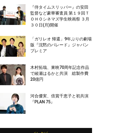
『侍タイムスリッパー』の安田
監督など豪華審査員 第１９回Ｔ
ＯＨＯシネマズ学生映画祭 ３月
３０日(月)開催
「ガリレオ 帰還」9年ぶりの劇場
版『沈黙のパレード』ジャパン
プレミア
木村拓哉、東映70周年記念作品
で綾瀬はるかと共演 総製作費
20億円
河合優実、倍賞千恵子と初共演
『PLAN 75』