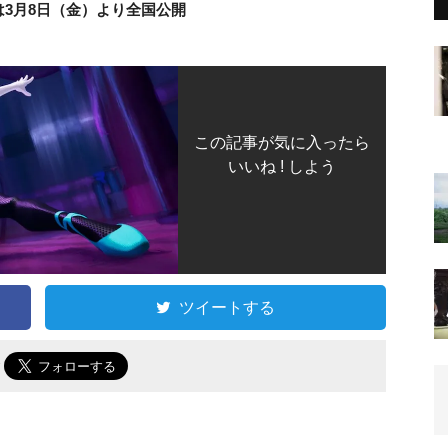
は3月8日（金）より全国公開
この記事が気に入ったら
いいね ! しよう
ツイートする
で