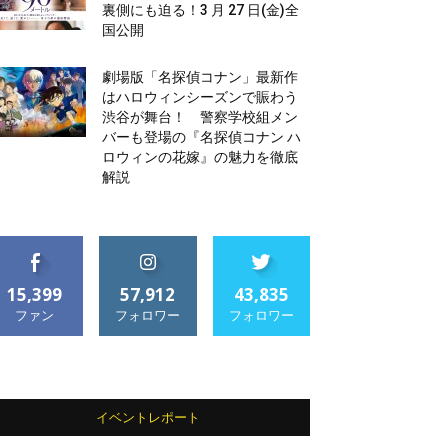
裏側にも迫る！3 月 27 日(金)全
国公開
劇場版「名探偵コナン」最新作
はハロウィンシーズンで賑わう
渋谷が舞台！ 警察学校組メン
バーも登場の『名探偵コナン ハ
ロウィンの花嫁』の魅力を徹底
解説
15,399
57,912
43,835
ファン
フォロワー
フォロワー
イベントレポート