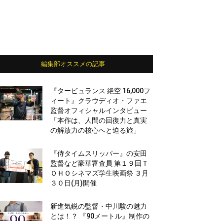
編集部オススメの記事
『タービュランス 絶空 16,000フ
ィート』クラウディオ・ファエ
監督オフィシャルインタビュー
「本作は、人間の回復力と真実
の解放力の核心へと迫る旅」
『侍タイムスリッパー』の安田
監督など豪華審査員 第１９回Ｔ
ＯＨＯシネマズ学生映画祭 ３月
３０日(月)開催
新進気鋭の監督・中川駿の魅力
とは！？ 『90メートル』制作の