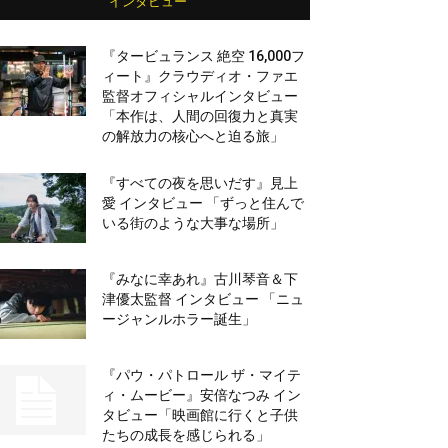
インタビュー
『タービュランス 絶空 16,000フ
ィート』クラウディオ・ファエ
監督オフィシャルインタビュー
「本作は、人間の回復力と真実
の解放力の核心へと迫る旅」
『すべての夜を思いだす』見上
愛 インタビュー 「ずっと住んで
いる街のような大事な場所」
『みなに幸あれ』古川琴音＆下
津優太監督 インタビュー 「ニュ
ージャンルホラー誕生」
『パウ・パトロール ザ・マイテ
ィ・ムービー』安倍なつみ イン
タビュー「映画館に行くと子供
たちの成長を感じられる」