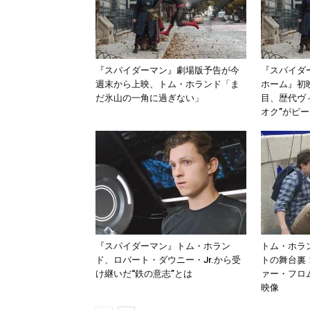
『スパイダーマン』劇場版予告が今
『スパイダ
週末から上映、トム・ホランド「ま
ホーム』初
だ氷山の一角に過ぎない」
目、歴代ヴ
オク”がピ
『スパイダーマン』トム・ホラン
トム・ホラ
ド、ロバート・ダウニー・Jr.から受
トの舞台裏
け継いだ“鉄の意志”とは
ァー・フロ
映像