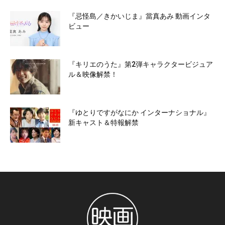
『忌怪島／きかいじま』當真あみ 動画インタ
ビュー
『キリエのうた』第2弾キャラクタービジュア
ル＆映像解禁！
『ゆとりですがなにか インターナショナル』
新キャスト＆特報解禁