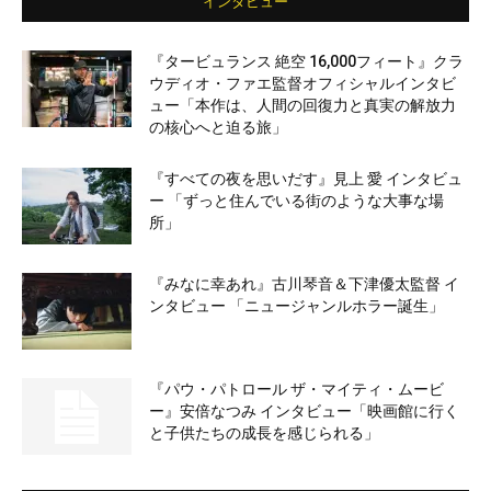
インタビュー
『タービュランス 絶空 16,000フィート』クラ
ウディオ・ファエ監督オフィシャルインタビ
ュー「本作は、人間の回復力と真実の解放力
の核心へと迫る旅」
『すべての夜を思いだす』見上 愛 インタビュ
ー 「ずっと住んでいる街のような大事な場
所」
『みなに幸あれ』古川琴音＆下津優太監督 イ
ンタビュー 「ニュージャンルホラー誕生」
『パウ・パトロール ザ・マイティ・ムービ
ー』安倍なつみ インタビュー「映画館に行く
と子供たちの成長を感じられる」