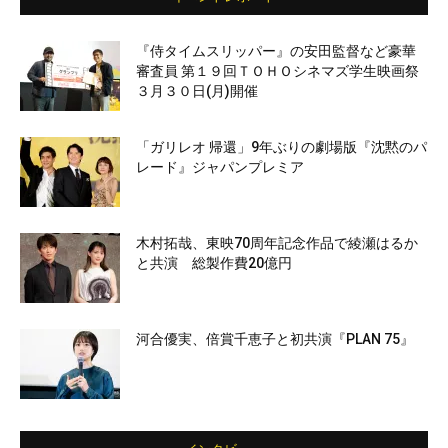
『侍タイムスリッパー』の安田監督など豪華
審査員 第１９回ＴＯＨＯシネマズ学生映画祭
３月３０日(月)開催
「ガリレオ 帰還」9年ぶりの劇場版『沈黙のパ
レード』ジャパンプレミア
木村拓哉、東映70周年記念作品で綾瀬はるか
と共演 総製作費20億円
河合優実、倍賞千恵子と初共演『PLAN 75』