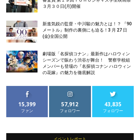
３月３０日(月)開催
新進気鋭の監督・中川駿の魅力とは！？ 『90
メートル』制作の裏側にも迫る！3 月 27 日
(金)全国公開
劇場版「名探偵コナン」最新作はハロウィン
シーズンで賑わう渋谷が舞台！ 警察学校組
メンバーも登場の『名探偵コナン ハロウィン
の花嫁』の魅力を徹底解説
15,399
57,912
43,835
ファン
フォロワー
フォロワー
イベントレポート