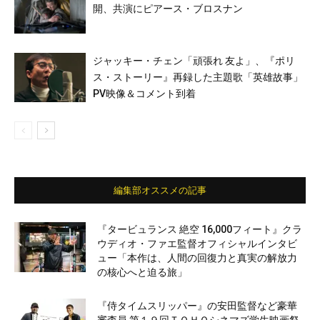
開、共演にピアース・ブロスナン
ジャッキー・チェン「頑張れ 友よ」、『ポリ
ス・ストーリー』再録した主題歌「英雄故事」
PV映像＆コメント到着
編集部オススメの記事
『タービュランス 絶空 16,000フィート』クラ
ウディオ・ファエ監督オフィシャルインタビ
ュー「本作は、人間の回復力と真実の解放力
の核心へと迫る旅」
『侍タイムスリッパー』の安田監督など豪華
審査員 第１９回ＴＯＨＯシネマズ学生映画祭