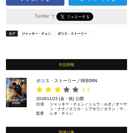
Twitter で
タグ
ジャッキー・チェン
ポリス・ストーリー
作品情報
ポリス・ストーリー／REBORN
3.4
2018/11/23 (金・祝) 公開
出演
ジャッキー・チェン／ショウ・ルオ／オーヤ
ン・ナナ／エリカ・シアホウ／カラン・マル
監督
レオ・チャン
ヴェイ／テス・ハウブリック ほか
関連記事