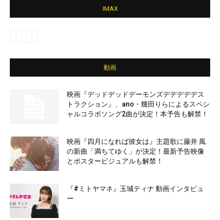
IMAX
動画
映画『デッドデッドデーモンズデデデデデス
トラクション』、ano・幾田りらによるスペシ
ャルコラボソング2曲が決定！本予告も解禁！
映画『四月になれば彼女は』主題歌に藤井 風
の新曲「満ちてゆく」が決定！最新予告映像
とポスタービジュアルも解禁！
『#ミトヤマネ』玉城ティナ 動画インタビュ
ー