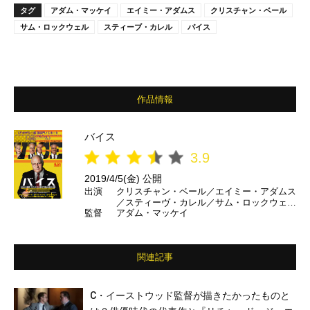
タグ
アダム・マッケイ
エイミー・アダムス
クリスチャン・ベール
サム・ロックウェル
スティーブ・カレル
バイス
作品情報
バイス
3.9
2019/4/5(金) 公開
出演
クリスチャン・ベール／エイミー・アダムス
／スティーヴ・カレル／サム・ロックウェ
監督
アダム・マッケイ
ル ほか
関連記事
C・イーストウッド監督が描きたかったものと