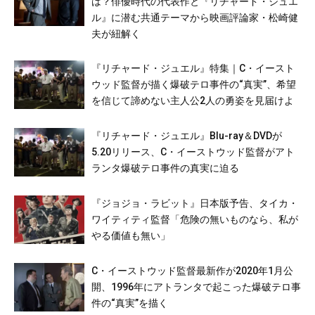
は？俳優時代の代表作と『リチャード・ジュエ
ル』に潜む共通テーマから映画評論家・松崎健
夫が紐解く
『リチャード・ジュエル』特集｜C・イースト
ウッド監督が描く爆破テロ事件の“真実”、希望
を信じて諦めない主人公2人の勇姿を見届けよ
『リチャード・ジュエル』Blu-ray＆DVDが
5.20リリース、C・イーストウッド監督がアト
ランタ爆破テロ事件の真実に迫る
『ジョジョ・ラビット』日本版予告、タイカ・
ワイティティ監督「危険の無いものなら、私が
やる価値も無い」
C・イーストウッド監督最新作が2020年1月公
開、1996年にアトランタで起こった爆破テロ事
件の“真実”を描く