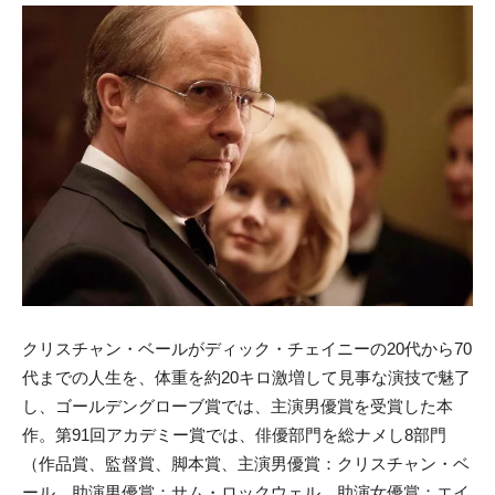
クリスチャン・ベールがディック・チェイニーの20代から70
代までの人生を、体重を約20キロ激増して見事な演技で魅了
し、ゴールデングローブ賞では、主演男優賞を受賞した本
作。第91回アカデミー賞では、俳優部門を総ナメし8部門
（作品賞、監督賞、脚本賞、主演男優賞：クリスチャン・ベ
ール、助演男優賞：サム・ロックウェル、助演女優賞：エイ