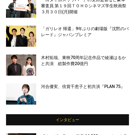
審査員 第１９回ＴＯＨＯシネマズ学生映画祭
３月３０日(月)開催
「ガリレオ 帰還」9年ぶりの劇場版『沈黙のパ
レード』ジャパンプレミア
木村拓哉、東映70周年記念作品で綾瀬はるか
と共演 総製作費20億円
河合優実、倍賞千恵子と初共演『PLAN 75』
インタビュー