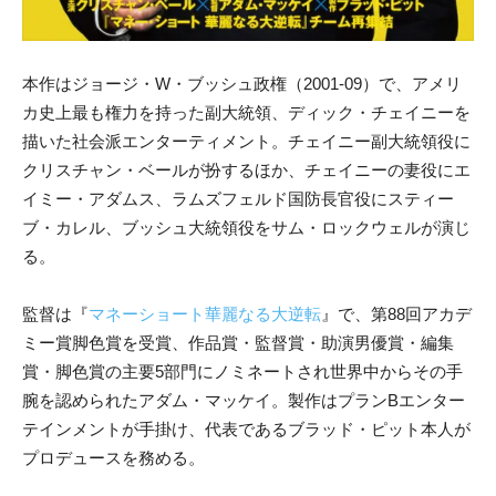
本作はジョージ・W・ブッシュ政権（2001-09）で、アメリ
カ史上最も権力を持った副大統領、ディック・チェイニーを
描いた社会派エンターティメント。チェイニー副大統領役に
クリスチャン・ベールが扮するほか、チェイニーの妻役にエ
イミー・アダムス、ラムズフェルド国防長官役にスティー
ブ・カレル、ブッシュ大統領役をサム・ロックウェルが演じ
る。
監督は『
マネーショート華麗なる大逆転
』で、第88回アカデ
ミー賞脚色賞を受賞、作品賞・監督賞・助演男優賞・編集
賞・脚色賞の主要5部門にノミネートされ世界中からその手
腕を認められたアダム・マッケイ。製作はプランBエンター
テインメントが手掛け、代表であるブラッド・ピット本人が
プロデュースを務める。