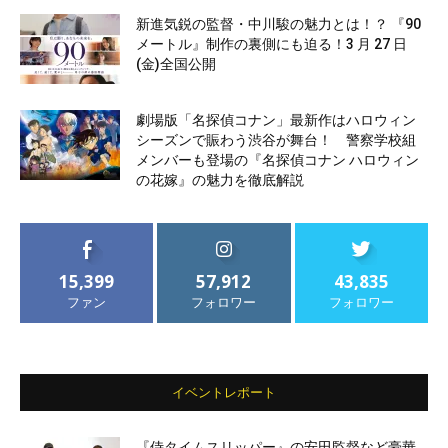
新進気鋭の監督・中川駿の魅力とは！？ 『90
メートル』制作の裏側にも迫る！3 月 27 日
(金)全国公開
劇場版「名探偵コナン」最新作はハロウィン
シーズンで賑わう渋谷が舞台！ 警察学校組
メンバーも登場の『名探偵コナン ハロウィン
の花嫁』の魅力を徹底解説
15,399
57,912
43,835
ファン
フォロワー
フォロワー
イベントレポート
『侍タイムスリッパー』の安田監督など豪華