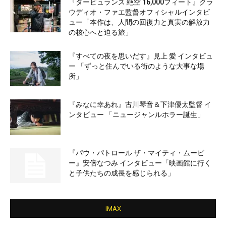
『タービュランス 絶空 16,000フィート』クラ
ウディオ・ファエ監督オフィシャルインタビ
ュー「本作は、人間の回復力と真実の解放力
の核心へと迫る旅」
『すべての夜を思いだす』見上 愛 インタビュ
ー 「ずっと住んでいる街のような大事な場
所」
『みなに幸あれ』古川琴音＆下津優太監督 イ
ンタビュー 「ニュージャンルホラー誕生」
『パウ・パトロール ザ・マイティ・ムービ
ー』安倍なつみ インタビュー「映画館に行く
と子供たちの成長を感じられる」
IMAX