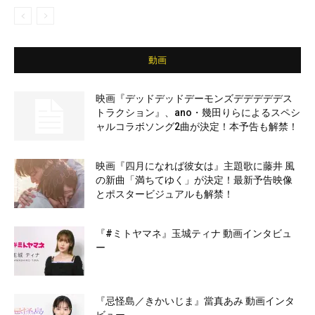
動画
映画『デッドデッドデーモンズデデデデデス
トラクション』、ano・幾田りらによるスペシ
ャルコラボソング2曲が決定！本予告も解禁！
映画『四月になれば彼女は』主題歌に藤井 風
の新曲「満ちてゆく」が決定！最新予告映像
とポスタービジュアルも解禁！
『#ミトヤマネ』玉城ティナ 動画インタビュ
ー
『忌怪島／きかいじま』當真あみ 動画インタ