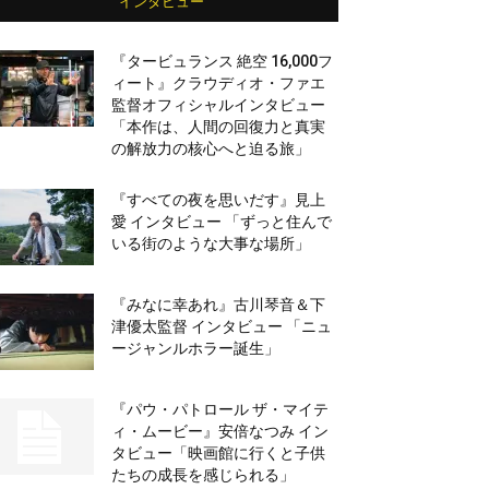
インタビュー
『タービュランス 絶空 16,000フ
ィート』クラウディオ・ファエ
監督オフィシャルインタビュー
「本作は、人間の回復力と真実
の解放力の核心へと迫る旅」
『すべての夜を思いだす』見上
愛 インタビュー 「ずっと住んで
いる街のような大事な場所」
『みなに幸あれ』古川琴音＆下
津優太監督 インタビュー 「ニュ
ージャンルホラー誕生」
『パウ・パトロール ザ・マイテ
ィ・ムービー』安倍なつみ イン
タビュー「映画館に行くと子供
たちの成長を感じられる」