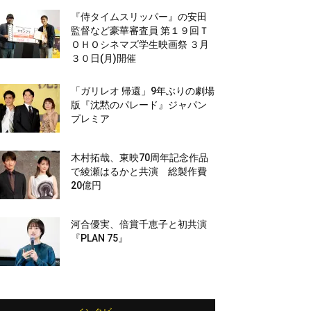
『侍タイムスリッパー』の安田
監督など豪華審査員 第１９回Ｔ
ＯＨＯシネマズ学生映画祭 ３月
３０日(月)開催
「ガリレオ 帰還」9年ぶりの劇場
版『沈黙のパレード』ジャパン
プレミア
木村拓哉、東映70周年記念作品
で綾瀬はるかと共演 総製作費
20億円
河合優実、倍賞千恵子と初共演
『PLAN 75』