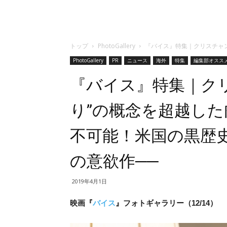
トップ
PhotoGallery
『バイス』特集｜クリスチャ
PhotoGallery
PR
ニュース
海外
特集
編集部オスス
『バイス』特集｜ク
り”の概念を超越し
不可能！米国の黒歴
の意欲作──
2019年4月1日
映画『
バイス
』フォトギャラリー（12/14）