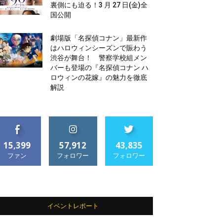
裏側にも迫る！3 月 27 日(金)全
国公開
劇場版「名探偵コナン」最新作
はハロウィンシーズンで賑わう
渋谷が舞台！ 警察学校組メン
バーも登場の『名探偵コナン ハ
ロウィンの花嫁』の魅力を徹底
解説
15,399
57,912
43,835
ファン
フォロワー
フォロワー
イベントレポート