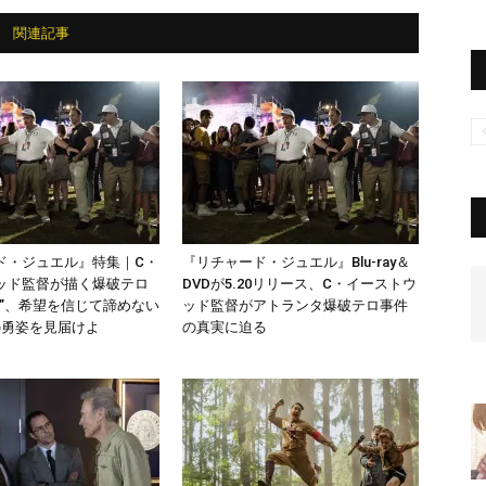
関連記事
ド・ジュエル』特集｜C・
『リチャード・ジュエル』Blu-ray＆
ッド監督が描く爆破テロ
DVDが5.20リリース、C・イーストウ
実”、希望を信じて諦めない
ッド監督がアトランタ爆破テロ事件
の勇姿を見届けよ
の真実に迫る