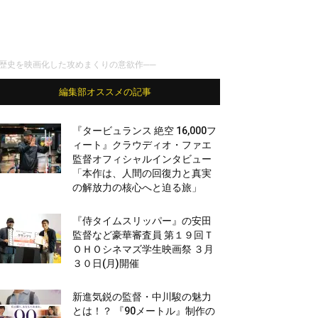
歴史を映画化した攻めまくりの意欲作──
編集部オススメの記事
『タービュランス 絶空 16,000フ
ィート』クラウディオ・ファエ
監督オフィシャルインタビュー
「本作は、人間の回復力と真実
の解放力の核心へと迫る旅」
『侍タイムスリッパー』の安田
監督など豪華審査員 第１９回Ｔ
ＯＨＯシネマズ学生映画祭 ３月
３０日(月)開催
新進気鋭の監督・中川駿の魅力
とは！？ 『90メートル』制作の