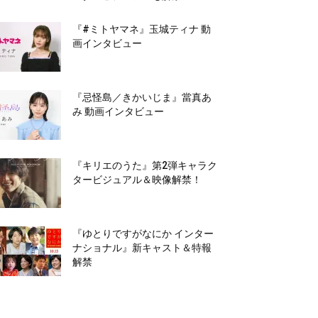
『#ミトヤマネ』玉城ティナ 動
画インタビュー
『忌怪島／きかいじま』當真あ
み 動画インタビュー
『キリエのうた』第2弾キャラク
タービジュアル＆映像解禁！
『ゆとりですがなにか インター
ナショナル』新キャスト＆特報
解禁