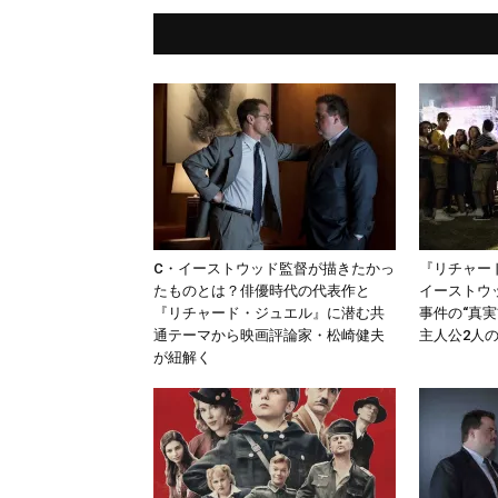
C・イーストウッド監督が描きたかっ
『リチャー
たものとは？俳優時代の代表作と
イーストウ
『リチャード・ジュエル』に潜む共
事件の“真
通テーマから映画評論家・松崎健夫
主人公2人
が紐解く