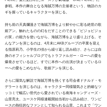
参戦。本作の舞台となる海賊万博の主催者という、物語のカ
ギを握っているキャラクターを演じる。
持ち前の天真爛漫さで海賊万博をより鮮やかに彩る絶世の歌
姫アン。触れたものの幻をだすことのできる「ビジョビジョ
の実」の能力を使いながら、海賊万博をより盛り上げる。そ
んなアンを演じるのは、4月末にAKBグループの卒業を迎え
る指原莉乃。小学生の頃から繰り返し読み続け、さらには自
身のオフィシャルブログでもトラファルガー・ローへの愛を
爆発させているほど。すでに本作への出演が決まっているロ
ーへの愛をこめながら、歌姫アンを演じる。
さらに陽気な解説で海賊万博を熱くする司会者ドナルド・モ
デラートを演じるのは、キャラクター同様陽気さと的確なツ
ッコミで幅広い世代から愛されている南海キャンディーズ・
山里亮太。ユースケ同様連載開始当初から読み続け、ワンピ
ースの熱狂的なファンとして知られる山里。これまで「ワン