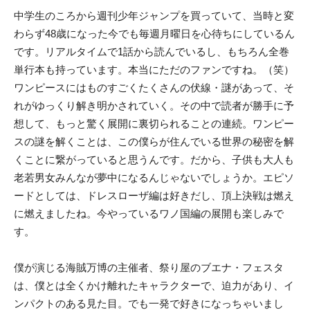
中学生のころから週刊少年ジャンプを買っていて、当時と変
わらず48歳になった今でも毎週月曜日を心待ちにしているん
です。リアルタイムで1話から読んでいるし、もちろん全巻
単行本も持っています。本当にただのファンですね。（笑）
ワンピースにはものすごくたくさんの伏線・謎があって、そ
れがゆっくり解き明かされていく。その中で読者が勝手に予
想して、もっと驚く展開に裏切られることの連続。ワンピー
スの謎を解くことは、この僕らが住んでいる世界の秘密を解
くことに繋がっていると思うんです。だから、子供も大人も
老若男女みんなが夢中になるんじゃないでしょうか。エピソ
ードとしては、ドレスローザ編は好きだし、頂上決戦は燃え
に燃えましたね。今やっているワノ国編の展開も楽しみで
す。
僕が演じる海賊万博の主催者、祭り屋のブエナ・フェスタ
は、僕とは全くかけ離れたキャラクターで、迫力があり、イ
ンパクトのある見た目。でも一発で好きになっちゃいまし