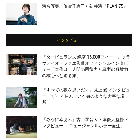
河合優実、倍賞千恵子と初共演『PLAN 75』
インタビュー
『タービュランス 絶空 16,000フィート』クラ
ウディオ・ファエ監督オフィシャルインタビ
ュー「本作は、人間の回復力と真実の解放力
の核心へと迫る旅」
『すべての夜を思いだす』見上 愛 インタビュ
ー 「ずっと住んでいる街のような大事な場
所」
『みなに幸あれ』古川琴音＆下津優太監督 イ
ンタビュー 「ニュージャンルホラー誕生」