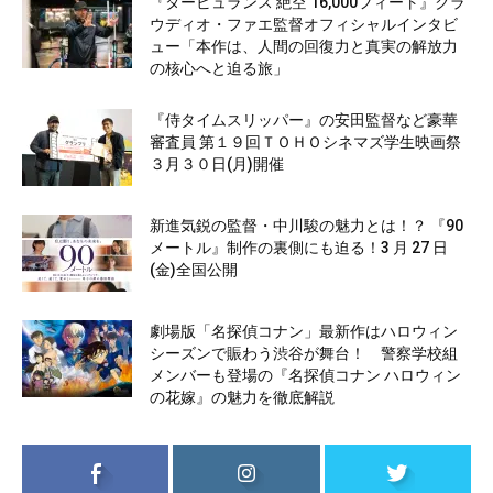
『タービュランス 絶空 16,000フィート』クラ
ウディオ・ファエ監督オフィシャルインタビ
ュー「本作は、人間の回復力と真実の解放力
の核心へと迫る旅」
『侍タイムスリッパー』の安田監督など豪華
審査員 第１９回ＴＯＨＯシネマズ学生映画祭
３月３０日(月)開催
新進気鋭の監督・中川駿の魅力とは！？ 『90
メートル』制作の裏側にも迫る！3 月 27 日
(金)全国公開
劇場版「名探偵コナン」最新作はハロウィン
シーズンで賑わう渋谷が舞台！ 警察学校組
メンバーも登場の『名探偵コナン ハロウィン
の花嫁』の魅力を徹底解説