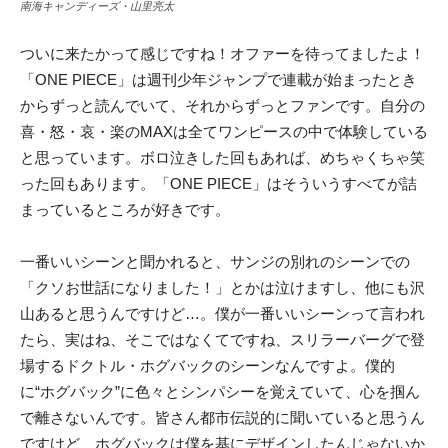
南海キャンディーズ・山里亮太
ついに来たかって感じですね！オファーを待ってましたよ！
「ONE PIECE」は週刊少年ジャンプで連載が始まったとき
からずっと読んでいて、それからずっとファンです。自分の
喜・怒・哀・楽のMAXは全てワンピースの中で体験している
と思っています。ボロ泣きした回もあれば、めちゃくちゃ笑
った回もあります。「ONE PIECE」はそういうすべてが詰
まっているところが好きです。
一番いいシーンと聞かれると、サンジの別れのシーンでの
「クソお世話になりました！」とかは泣けますし、他にも沢
山あると思うんですけど…。僕が一番いいシーンって言われ
たら、実はね、そこではなくてですね、スリラーバーグで登
場するドクトル・ホグバックのシーンなんですよ。僕的
に“ホグバック”に色々とシンパシーを覚えていて、心を掴ん
で離さないんです。皆さん都市伝説的に聞いていると思うん
ですけど、ホグバックは僕を基にデザインしたんじゃないか