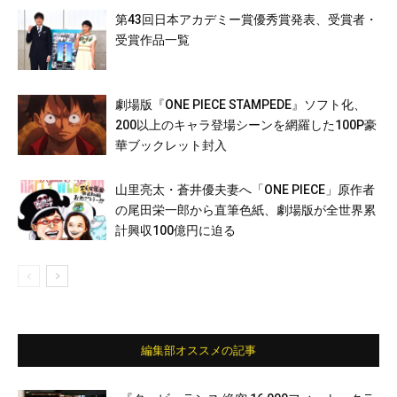
第43回日本アカデミー賞優秀賞発表、受賞者・
受賞作品一覧
劇場版『ONE PIECE STAMPEDE』ソフト化、
200以上のキャラ登場シーンを網羅した100P豪
華ブックレット封入
山里亮太・蒼井優夫妻へ「ONE PIECE」原作者
の尾田栄一郎から直筆色紙、劇場版が全世界累
計興収100億円に迫る
編集部オススメの記事