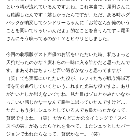
という噂が流れているんですよね。これ本当で、尾田さんに
も確認したんです！嬉しかったんですが、ただ、ある時ホグ
バックが豹変してシンドリーちゃんに「お前なんか俺のいう
ことを聞いてりゃいいんだよ」的なことを言うんです…尾田
さんにそう映ってるのか！？とヒヤリとしました。
今回の劇場版ゲスト声優のお話をいただいた時、私ちょっと
天狗だったのかな？麦わらの一味に入る誰かだと思ったんで
す。まあそれはちょっと言い過ぎかなっと思ってますが
（笑）でも実際にいただいた役が、ルフィたちが戦う海賊万
博を司会進行していくというこれまた光栄な役ですよ。あり
がたいとしか思えないですね。見た目はゾロとかみたいなか
っこいい感じかなーなんて勝手に思っていたんですけど…。
ただ…もう少しシュッとしている人でも良かったかなって。
贅沢ですよね。（笑） だからどこかのタイミングで「スベ
スベの実」があったらそれを食べて、またシュッとしたバー
ジョンで出れたらなって。贅沢かなー。（笑）