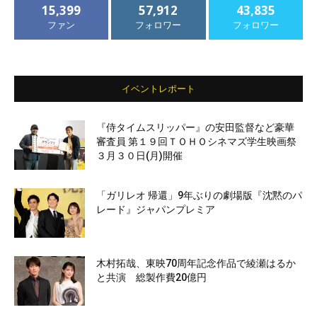
15,399
57,912
43,835
ファン
フォロワー
フォロワー
イベントレポート
『侍タイムスリッパー』の安田監督など豪華
審査員 第１９回ＴＯＨＯシネマズ学生映画祭
３月３０日(月)開催
「ガリレオ 帰還」9年ぶりの劇場版『沈黙のパ
レード』ジャパンプレミア
木村拓哉、東映70周年記念作品で綾瀬はるか
と共演 総製作費20億円