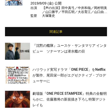
2019/8/09 (金) 公開
出演
【声の出演】田中真弓／中井和哉／岡村明美
／山口勝平／平田広明／大谷育江／山口由里
監督
大塚隆史
子／矢尾一樹／チョー／磯部勉／ユースケ・
サンタマリア／指原莉乃／山里亮太／竹中直
人／シルクロード／ンダホ／マサイ／モトキ
／ぺけたん／ダーマ／ザカオ／ロン・モンロ
関連記事
ウ
『沈黙の艦隊』ユースケ・サンタマリア インタ
ビュー ソナーマンは潜水艦の目
ハリウッド実写ドラマ「ONE PIECE」をNetflix
が製作、尾田栄一郎がエグゼクティブ・プロデ
ューサーに
劇場版『ONE PIECE STAMPEDE』特典の全貌明
らかに、佐藤雅将の新規描き下ろし特製デジト
レイも