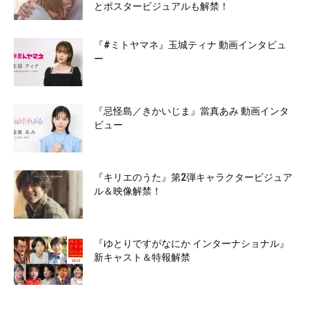
とポスタービジュアルも解禁！
『#ミトヤマネ』玉城ティナ 動画インタビュ
ー
『忌怪島／きかいじま』當真あみ 動画インタ
ビュー
『キリエのうた』第2弾キャラクタービジュア
ル＆映像解禁！
『ゆとりですがなにか インターナショナル』
新キャスト＆特報解禁