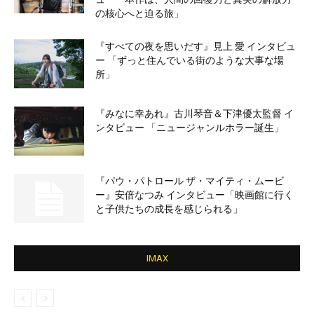
の核心へと迫る旅」
『すべての夜を思いだす』見上 愛 インタビュ
ー 「ずっと住んでいる街のような大事な場
所」
『みなに幸あれ』古川琴音＆下津優太監督 イ
ンタビュー 「ニュージャンルホラー誕生」
『パウ・パトロール ザ・マイティ・ムービ
ー』安倍なつみ インタビュー「映画館に行く
と子供たちの成長を感じられる」
IMAX