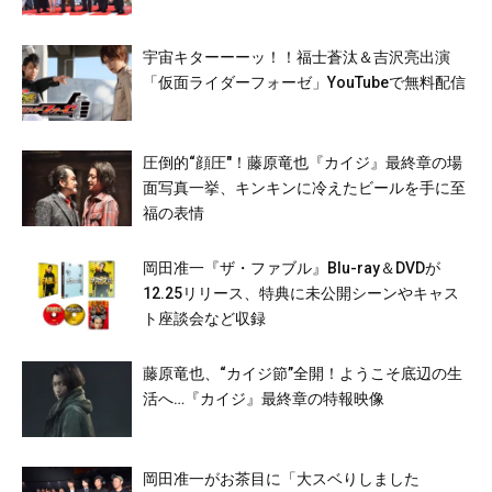
宇宙キターーーッ！！福士蒼汰＆吉沢亮出演
「仮面ライダーフォーゼ」YouTubeで無料配信
圧倒的“顔圧″！藤原竜也『カイジ』最終章の場
面写真一挙、キンキンに冷えたビールを手に至
福の表情
岡田准一『ザ・ファブル』Blu-ray＆DVDが
12.25リリース、特典に未公開シーンやキャス
ト座談会など収録
藤原竜也、“カイジ節”全開！ようこそ底辺の生
活へ…『カイジ』最終章の特報映像
岡田准一がお茶目に「大スベりしました