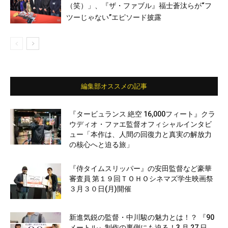
（笑）」、『ザ・ファブル』福士蒼汰らが“フ
ツーじゃない”エピソード披露
編集部オススメの記事
『タービュランス 絶空 16,000フィート』クラ
ウディオ・ファエ監督オフィシャルインタビ
ュー「本作は、人間の回復力と真実の解放力
の核心へと迫る旅」
『侍タイムスリッパー』の安田監督など豪華
審査員 第１９回ＴＯＨＯシネマズ学生映画祭
３月３０日(月)開催
新進気鋭の監督・中川駿の魅力とは！？ 『90
メートル』制作の裏側にも迫る！3 月 27 日