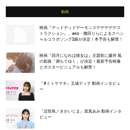
動画
映画『デッドデッドデーモンズデデデデデス
トラクション』、ano・幾田りらによるスペシ
ャルコラボソング2曲が決定！本予告も解禁！
映画『四月になれば彼女は』主題歌に藤井 風
の新曲「満ちてゆく」が決定！最新予告映像
とポスタービジュアルも解禁！
『#ミトヤマネ』玉城ティナ 動画インタビュ
ー
『忌怪島／きかいじま』當真あみ 動画インタ
ビュー