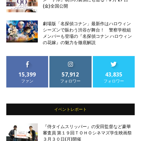
(金)全国公開
劇場版「名探偵コナン」最新作はハロウィン
シーズンで賑わう渋谷が舞台！ 警察学校組
メンバーも登場の『名探偵コナン ハロウィン
の花嫁』の魅力を徹底解説
15,399
57,912
43,835
ファン
フォロワー
フォロワー
イベントレポート
『侍タイムスリッパー』の安田監督など豪華
審査員 第１９回ＴＯＨＯシネマズ学生映画祭
３月３０日(月)開催