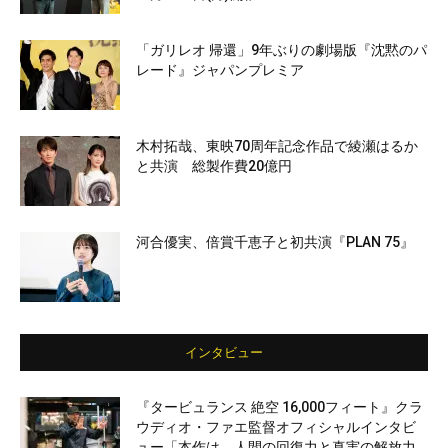
「ガリレオ 帰還」9年ぶりの劇場版『沈黙のパ
レード』ジャパンプレミア
木村拓哉、東映70周年記念作品で綾瀬はるか
と共演 総製作費20億円
河合優実、倍賞千恵子と初共演『PLAN 75』
インタビュー
『タービュランス 絶空 16,000フィート』クラ
ウディオ・ファエ監督オフィシャルインタビ
ュー「本作は、人間の回復力と真実の解放力