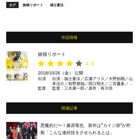
タグ
旅猫リポート
福士蒼汰
作品情報
旅猫リポート
4.4
2018/10/26（金） 公開
出演
出演：福士蒼汰／広瀬アリス／大野拓朗／山
本涼介／前野朋哉／田口翔大／二宮慶多／中
監督
監督：三木康一郎／原作：有川浩
村靖日／戸田菜穂／橋本じゅん／木村多江／
田中壮太郎／笛木優子／竹内結子 ほか 声
の出演：高畑充希／沢城みゆき／前野智昭
ほか
関連記事
悪魔的だ〜！藤原竜也、新作は“カイジ節”が炸
裂「こんな連続技をさせられるとは」