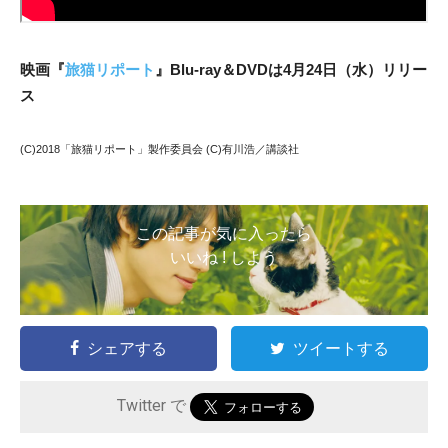
映画『
旅猫リポート
』Blu-ray＆DVDは4月24日（水）リリー
ス
(C)2018「旅猫リポート」製作委員会 (C)有川浩／講談社
この記事が気に入ったら
いいね ! しよう
シェアする
ツイートする
Twitter で