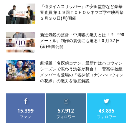
『侍タイムスリッパー』の安田監督など豪華
審査員 第１９回ＴＯＨＯシネマズ学生映画祭
３月３０日(月)開催
新進気鋭の監督・中川駿の魅力とは！？ 『90
メートル』制作の裏側にも迫る！3 月 27 日
(金)全国公開
劇場版「名探偵コナン」最新作はハロウィン
シーズンで賑わう渋谷が舞台！ 警察学校組
メンバーも登場の『名探偵コナン ハロウィン
の花嫁』の魅力を徹底解説
15,399
57,912
43,835
ファン
フォロワー
フォロワー