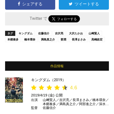
シェアする
ツイートする
Twitter で
タグ
キングダム
佐藤信介
吉沢亮
大沢たかお
山﨑賢人
本郷奏多
橋本環奈
満島真之介
要潤
長澤まさみ
髙嶋政宏
作品情報
キングダム（2019）
4.6
2019/4/19 (金) 公開
出演
山﨑賢人／吉沢亮／長澤まさみ／橋本環奈／
本郷奏多／満島真之介／阿部進之介／深水元
監督
佐藤信介
基／高嶋政宏／要潤／橋本じゅん／坂口拓／
宇梶剛士／加藤雅也／石橋蓮司／大沢たかお