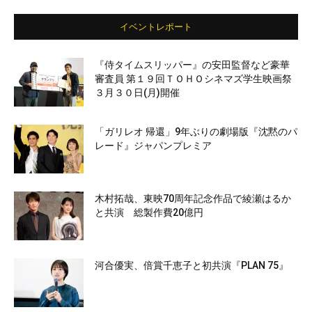
イベントレポート
『侍タイムスリッパー』の安田監督など豪華
審査員 第１９回ＴＯＨＯシネマズ学生映画祭
３月３０日(月)開催
「ガリレオ 帰還」9年ぶりの劇場版『沈黙のパ
レード』ジャパンプレミア
木村拓哉、東映70周年記念作品で綾瀬はるか
と共演 総製作費20億円
河合優実、倍賞千恵子と初共演『PLAN 75』