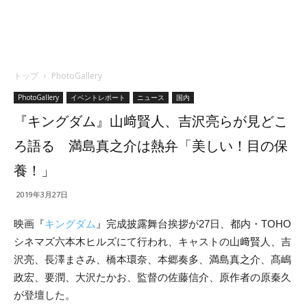
トップ
PhotoGallery
PhotoGallery
イベントレポート
ニュース
国内
『キングダム』山﨑賢人、吉沢亮らが見どこ
ろ語る 満島真之介は熱弁「美しい！目の保
養！」
2019年3月27日
映画『
キングダム
』完成披露舞台挨拶が27日、都内・TOHO
シネマズ六本木ヒルズにて行われ、キャストの山﨑賢人、吉
沢亮、長澤まさみ、橋本環奈、本郷奏多、満島真之介、髙嶋
政宏、要潤、大沢たかお、監督の佐藤信介、原作者の原秦久
が登壇した。