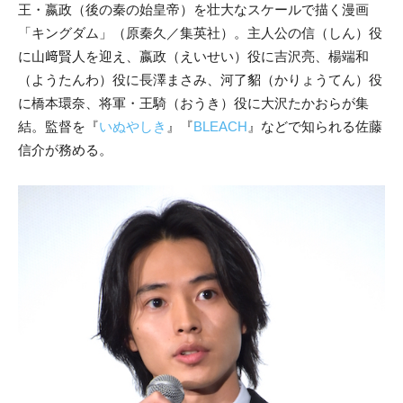
王・嬴政（後の秦の始皇帝）を壮大なスケールで描く漫画
「キングダム」（原秦久／集英社）。主人公の信（しん）役
に山﨑賢人を迎え、嬴政（えいせい）役に吉沢亮、楊端和
（ようたんわ）役に長澤まさみ、河了貂（かりょうてん）役
に橋本環奈、将軍・王騎（おうき）役に大沢たかおらが集
結。監督を『
いぬやしき
』『
BLEACH
』などで知られる佐藤
信介が務める。