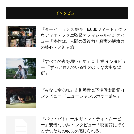
インタビュー
『タービュランス 絶空 16,000フィート』クラ
ウディオ・ファエ監督オフィシャルインタビ
ュー「本作は、人間の回復力と真実の解放力
の核心へと迫る旅」
『すべての夜を思いだす』見上 愛 インタビュ
ー 「ずっと住んでいる街のような大事な場
所」
『みなに幸あれ』古川琴音＆下津優太監督 イ
ンタビュー 「ニュージャンルホラー誕生」
『パウ・パトロール ザ・マイティ・ムービ
ー』安倍なつみ インタビュー「映画館に行く
と子供たちの成長を感じられる」