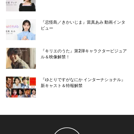
『忌怪島／きかいじま』當真あみ 動画インタ
ビュー
『キリエのうた』第2弾キャラクタービジュア
ル＆映像解禁！
『ゆとりですがなにか インターナショナル』
新キャスト＆特報解禁