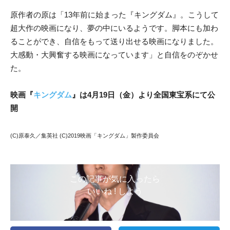
原作者の原は「13年前に始まった『キングダム』。こうして
超大作の映画になり、夢の中にいるようです。脚本にも加わ
ることができ、自信をもって送り出せる映画になりました。
大感動・大興奮する映画になっています」と自信をのぞかせ
た。
映画『
キングダム
』は4月19日（金）より全国東宝系にて公
開
(C)原泰久／集英社 (C)2019映画「キングダム」製作委員会
この記事が気に入ったら
いいね ! しよう