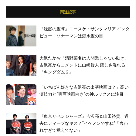
ほか
関連記事
『沈黙の艦隊』ユースケ・サンタマリア インタ
ビュー ソナーマンは潜水艦の目
大沢たかお「清野菜名は人間業じゃない動き」
吉沢亮からコメントに山崎賢人 嬉しさ溢れる
『キングダム２』
「いちばん好きな吉沢亮の出演映画は？」高い
演技力と“実写映画向き”の神ルックスに注目
『東京リベンジャーズ』吉沢亮＆山田裕貴、過
去にディープなキス？“イケメンですね”「言わ
れすぎて覚えてない」