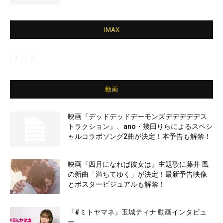
IMAX
動画
映画『デッドデッドデーモンズデデデデデス
トラクション』、ano・幾田りらによるスペシ
ャルコラボソング2曲が決定！本予告も解禁！
映画『四月になれば彼女は』主題歌に藤井 風
の新曲「満ちてゆく」が決定！最新予告映像
とポスタービジュアルも解禁！
『#ミトヤマネ』玉城ティナ 動画インタビュ
ー