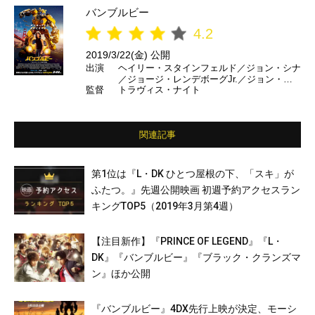
バンブルビー
4.2
2019/3/22(金) 公開
出演
ヘイリー・スタインフェルド／ジョン・シナ
／ジョージ・レンデボーグJr.／ジョン・オ
監督
トラヴィス・ナイト
ーティス／ジェイソン・ドラッカー／パメ
ラ・アドロン／ステファン・シュナイダー
ほか （日本語吹き替え）土屋太鳳／志尊
淳 ほか
関連記事
第1位は『L・DK ひとつ屋根の下、「スキ」が
ふたつ。』先週公開映画 初週予約アクセスラン
キングTOP5（2019年3月第4週）
【注目新作】『PRINCE OF LEGEND』『L・
DK』『バンブルビー』『ブラック・クランズマ
ン』ほか公開
『バンブルビー』4DX先行上映が決定、モーシ