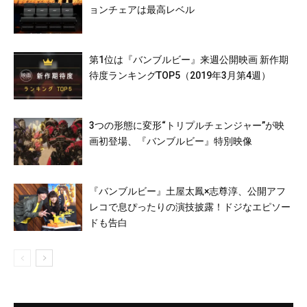
ョンチェアは最高レベル
第1位は『バンブルビー』来週公開映画 新作期
待度ランキングTOP5（2019年3月第4週）
3つの形態に変形“トリプルチェンジャー”が映
画初登場、『バンブルビー』特別映像
『バンブルビー』土屋太鳳×志尊淳、公開アフ
レコで息ぴったりの演技披露！ドジなエピソー
ドも告白