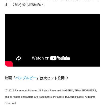
ましく戦う姿も印象的だ。
映画『
バンブルビー
』は大ヒット公開中
(C)2018 Paramount Pictures. All Rights Reserved. HASBRO, TRANSFORMERS,
and all related characters are trademarks of Hasbro. (C)2018 Hasbro. All Rights
Reserved.