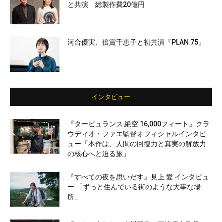
と共演 総製作費20億円
河合優実、倍賞千恵子と初共演『PLAN 75』
インタビュー
『タービュランス 絶空 16,000フィート』クラ
ウディオ・ファエ監督オフィシャルインタビ
ュー「本作は、人間の回復力と真実の解放力
の核心へと迫る旅」
『すべての夜を思いだす』見上 愛 インタビュ
ー 「ずっと住んでいる街のような大事な場
所」