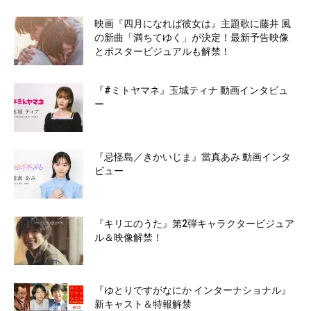
映画『四月になれば彼女は』主題歌に藤井 風
の新曲「満ちてゆく」が決定！最新予告映像
とポスタービジュアルも解禁！
『#ミトヤマネ』玉城ティナ 動画インタビュ
ー
『忌怪島／きかいじま』當真あみ 動画インタ
ビュー
『キリエのうた』第2弾キャラクタービジュア
ル＆映像解禁！
『ゆとりですがなにか インターナショナル』
新キャスト＆特報解禁