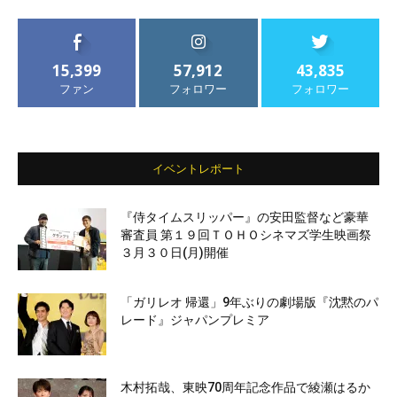
15,399
57,912
43,835
ファン
フォロワー
フォロワー
イベントレポート
『侍タイムスリッパー』の安田監督など豪華
審査員 第１９回ＴＯＨＯシネマズ学生映画祭
３月３０日(月)開催
「ガリレオ 帰還」9年ぶりの劇場版『沈黙のパ
レード』ジャパンプレミア
木村拓哉、東映70周年記念作品で綾瀬はるか