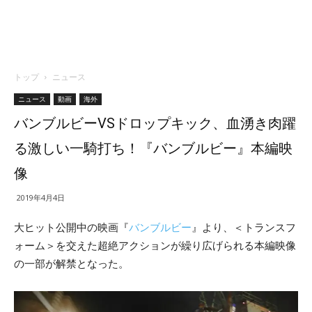
トップ
ニュース
ニュース
動画
海外
バンブルビーVSドロップキック、血湧き肉躍
る激しい一騎打ち！『バンブルビー』本編映
像
2019年4月4日
大ヒット公開中の映画『
バンブルビー
』より、＜トランスフ
ォーム＞を交えた超絶アクションが繰り広げられる本編映像
の一部が解禁となった。