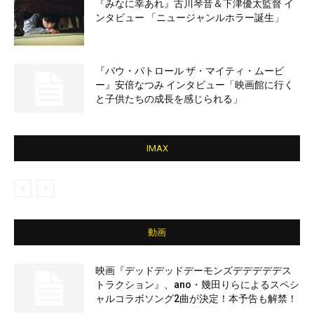
『みなに幸あれ』古川琴音＆下津優太監督 イ
ンタビュー 「ニュージャンルホラー誕生」
『パウ・パトロール ザ・マイティ・ムービ
ー』安倍なつみ インタビュー「映画館に行く
と子供たちの成長を感じられる」
IMAX
動画
映画『デッドデッドデーモンズデデデデデス
トラクション』、ano・幾田りらによるスペシ
ャルコラボソング2曲が決定！本予告も解禁！