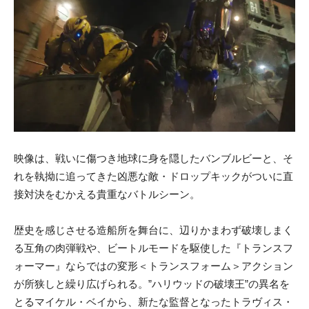
映像は、戦いに傷つき地球に身を隠したバンブルビーと、そ
れを執拗に追ってきた凶悪な敵・ドロップキックがついに直
接対決をむかえる貴重なバトルシーン。
歴史を感じさせる造船所を舞台に、辺りかまわず破壊しまく
る互角の肉弾戦や、ビートルモードを駆使した『トランスフ
ォーマー』ならではの変形＜トランスフォーム＞アクション
が所狭しと繰り広げられる。”ハリウッドの破壊王”の異名を
とるマイケル・ベイから、新たな監督となったトラヴィス・