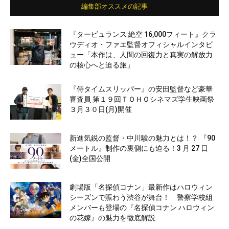
編集部オススメの記事
『タービュランス 絶空 16,000フィート』クラ
ウディオ・ファエ監督オフィシャルインタビ
ュー「本作は、人間の回復力と真実の解放力
の核心へと迫る旅」
『侍タイムスリッパー』の安田監督など豪華
審査員 第１９回ＴＯＨＯシネマズ学生映画祭
３月３０日(月)開催
新進気鋭の監督・中川駿の魅力とは！？ 『90
メートル』制作の裏側にも迫る！3 月 27 日
(金)全国公開
劇場版「名探偵コナン」最新作はハロウィン
シーズンで賑わう渋谷が舞台！ 警察学校組
メンバーも登場の『名探偵コナン ハロウィン
の花嫁』の魅力を徹底解説