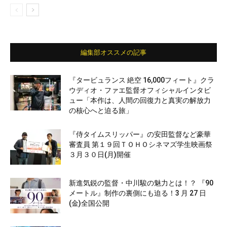
編集部オススメの記事
『タービュランス 絶空 16,000フィート』クラ
ウディオ・ファエ監督オフィシャルインタビ
ュー「本作は、人間の回復力と真実の解放力
の核心へと迫る旅」
『侍タイムスリッパー』の安田監督など豪華
審査員 第１９回ＴＯＨＯシネマズ学生映画祭
３月３０日(月)開催
新進気鋭の監督・中川駿の魅力とは！？ 『90
メートル』制作の裏側にも迫る！3 月 27 日
(金)全国公開