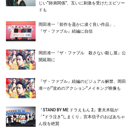
じい“師弟関係”、互いに刺激を受けたエピソー
ドも
岡田准一「前作を遥かに凌ぐ良い作品」、
『ザ・ファブル』続編に自信
岡田准一『ザ・ファブル 殺さない殺し屋』公
開延期に
『ザ・ファブル』続編のビジュアル解禁、岡田
准一が“攻めのアクション”メイキング映像も
『STAND BY ME ドラえもん 2』妻夫木聡が
「“ドラ泣き”しまくり」宮本信子のおばあちゃ
ん役を絶賛