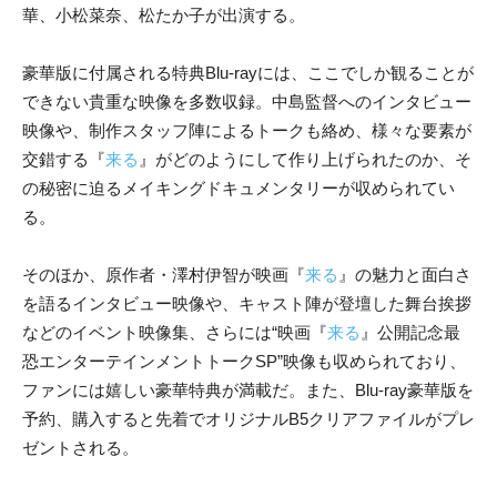
華、小松菜奈、松たか子が出演する。
豪華版に付属される特典Blu-rayには、ここでしか観ることが
できない貴重な映像を多数収録。中島監督へのインタビュー
映像や、制作スタッフ陣によるトークも絡め、様々な要素が
交錯する『
来る
』がどのようにして作り上げられたのか、そ
の秘密に迫るメイキングドキュメンタリーが収められてい
る。
そのほか、原作者・澤村伊智が映画『
来る
』の魅力と面白さ
を語るインタビュー映像や、キャスト陣が登壇した舞台挨拶
などのイベント映像集、さらには“映画『
来る
』公開記念最
恐エンターテインメントトークSP”映像も収められており、
ファンには嬉しい豪華特典が満載だ。また、Blu-ray豪華版を
予約、購入すると先着でオリジナルB5クリアファイルがプレ
ゼントされる。