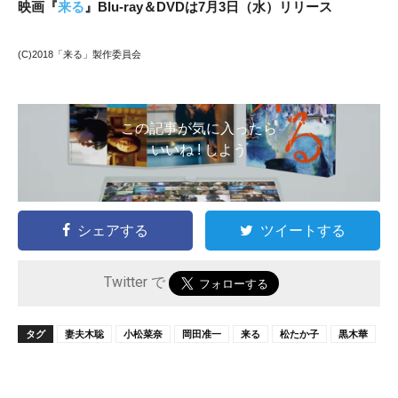
映画『
来る
』Blu-ray＆DVDは7月3日（水）リリース
(C)2018「来る」製作委員会
この記事が気に入ったら
いいね ! しよう
シェアする
ツイートする
Twitter で
タグ
妻夫木聡
小松菜奈
岡田准一
来る
松たか子
黒木華