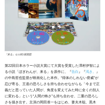
『来る』セルBD展開図
第22回日本ホラー小説大賞にて大賞を受賞した澤村伊智によ
る小説「ぼぎわんが、来る」を原作に、『
告白
』『
渇き。
』
の中島哲也監督が映画化した本作。“得体のしれない脅威”が
忍び寄る、王道の恐ろしさを持ち合わせながらも「今まで正
義だと思っていた人間が、角度を変えてみた時に全くの別人
に変わる」という“人間の怖さ”も持ち合わせ、二重の恐ろし
さを描き出す。主演の岡田准一をはじめ、妻夫木聡、黒木