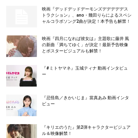
映画『デッドデッドデーモンズデデデデデス
トラクション』、ano・幾田りらによるスペシ
ャルコラボソング2曲が決定！本予告も解禁！
映画『四月になれば彼女は』主題歌に藤井 風
の新曲「満ちてゆく」が決定！最新予告映像
とポスタービジュアルも解禁！
『#ミトヤマネ』玉城ティナ 動画インタビュ
ー
『忌怪島／きかいじま』當真あみ 動画インタ
ビュー
『キリエのうた』第2弾キャラクタービジュア
ル＆映像解禁！