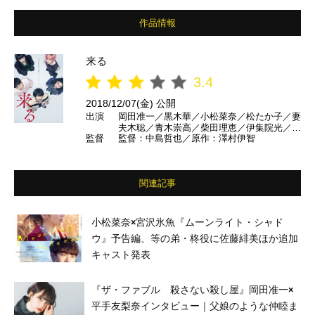
作品情報
来る
3.4
2018/12/07(金) 公開
出演
岡田准一／黒木華／小松菜奈／松たか子／妻
夫木聡／青木崇高／柴田理恵／伊集院光／太
監督
監督：中島哲也／原作：澤村伊智
賀 ほか
関連記事
小松菜奈×宮沢氷魚『ムーンライト・シャド
ウ』予告編、等の弟・柊役に佐藤緋美ほか追加
キャスト発表
『ザ・ファブル 殺さない殺し屋』岡田准一×
平手友梨奈インタビュー｜父娘のような仲睦ま