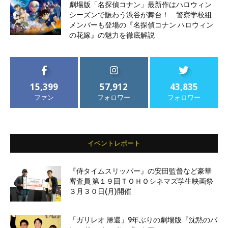
劇場版「名探偵コナン」最新作はハロウィン
シーズンで賑わう渋谷が舞台！ 警察学校組
メンバーも登場の『名探偵コナン ハロウィン
の花嫁』の魅力を徹底解説
15,399
57,912
43,835
ファン
フォロワー
フォロワー
イベントレポート
『侍タイムスリッパー』の安田監督など豪華
審査員 第１９回ＴＯＨＯシネマズ学生映画祭
３月３０日(月)開催
「ガリレオ 帰還」9年ぶりの劇場版『沈黙のパ