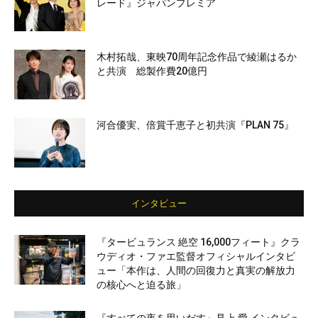
レード』ジャパンプレミア
木村拓哉、東映70周年記念作品で綾瀬はるか
と共演 総製作費20億円
河合優実、倍賞千恵子と初共演『PLAN 75』
インタビュー
『タービュランス 絶空 16,000フィート』クラ
ウディオ・ファエ監督オフィシャルインタビ
ュー「本作は、人間の回復力と真実の解放力
の核心へと迫る旅」
『すべての夜を思いだす』見上 愛 インタビュ