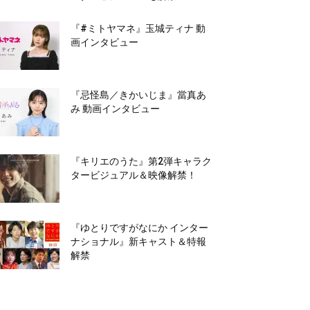
『#ミトヤマネ』玉城ティナ 動
画インタビュー
『忌怪島／きかいじま』當真あ
み 動画インタビュー
『キリエのうた』第2弾キャラク
タービジュアル＆映像解禁！
『ゆとりですがなにか インター
ナショナル』新キャスト＆特報
解禁