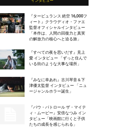
インタビュー
『タービュランス 絶空 16,000フ
ィート』クラウディオ・ファエ
監督オフィシャルインタビュー
「本作は、人間の回復力と真実
の解放力の核心へと迫る旅」
『すべての夜を思いだす』見上
愛 インタビュー 「ずっと住んで
いる街のような大事な場所」
『みなに幸あれ』古川琴音＆下
津優太監督 インタビュー 「ニュ
ージャンルホラー誕生」
『パウ・パトロール ザ・マイテ
ィ・ムービー』安倍なつみ イン
タビュー「映画館に行くと子供
たちの成長を感じられる」