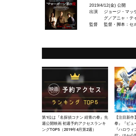
2019/4/12(金) 公開
出演
ジョージ・マッ
グ／アニャ・テ
監督
監督・脚本：セ
第1位は『名探偵コナン 紺青の拳』先
【注目新作
週公開映画 初週予約アクセスランキ
拳』『ビュ
ングTOP5（2019年4月第2週）
『ハロウィ
掟』ほか公