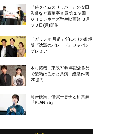
『侍タイムスリッパー』の安田
監督など豪華審査員 第１９回Ｔ
ＯＨＯシネマズ学生映画祭 ３月
３０日(月)開催
「ガリレオ 帰還」9年ぶりの劇場
版『沈黙のパレード』ジャパン
プレミア
木村拓哉、東映70周年記念作品
で綾瀬はるかと共演 総製作費
20億円
河合優実、倍賞千恵子と初共演
『PLAN 75』