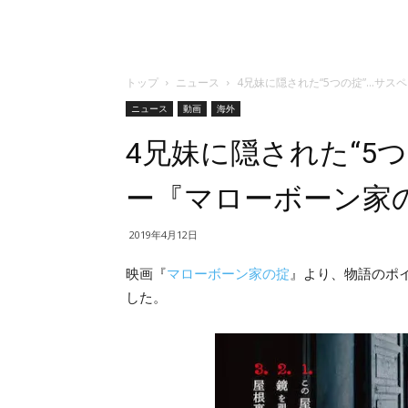
トップ
ニュース
4兄妹に隠された“5つの掟”…サ
ニュース
動画
海外
4兄妹に隠された“5
ー『マローボーン家
2019年4月12日
映画『
マローボーン家の掟
』より、物語のポイ
した。