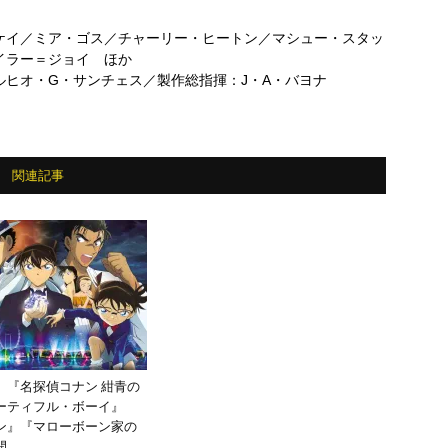
ケイ／ミア・ゴス／チャーリー・ヒートン／マシュー・スタッ
イラー＝ジョイ ほか
ルヒオ・G・サンチェス／製作総指揮：J・A・バヨナ
関連記事
】『名探偵コナン 紺青の
ーティフル・ボーイ』
ン』『マローボーン家の
開