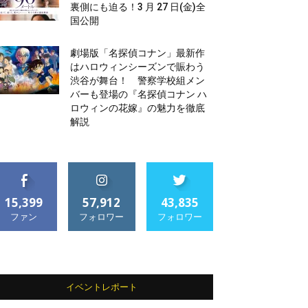
裏側にも迫る！3 月 27 日(金)全
国公開
劇場版「名探偵コナン」最新作
はハロウィンシーズンで賑わう
渋谷が舞台！ 警察学校組メン
バーも登場の『名探偵コナン ハ
ロウィンの花嫁』の魅力を徹底
解説
15,399
57,912
43,835
ファン
フォロワー
フォロワー
イベントレポート