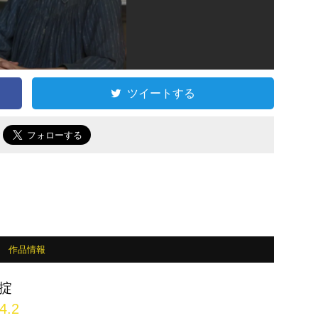
ツイートする
で
作品情報
掟
4.2