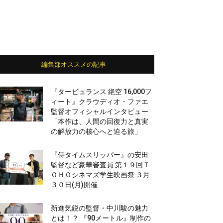
編集部オススメの記事
『タービュランス 絶空 16,000フ
ィート』クラウディオ・ファエ
監督オフィシャルインタビュー
「本作は、人間の回復力と真実
の解放力の核心へと迫る旅」
『侍タイムスリッパー』の安田
監督など豪華審査員 第１９回Ｔ
ＯＨＯシネマズ学生映画祭 ３月
３０日(月)開催
新進気鋭の監督・中川駿の魅力
とは！？ 『90メートル』制作の