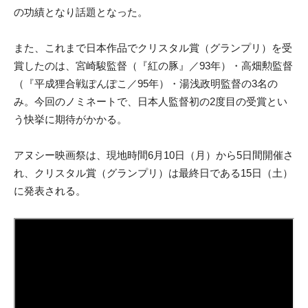
の功績となり話題となった。
また、これまで日本作品でクリスタル賞（グランプリ）を受
賞したのは、宮崎駿監督（『紅の豚』／93年）・高畑勲監督
（『平成狸合戦ぽんぽこ／95年）・湯浅政明監督の3名の
み。今回のノミネートで、日本人監督初の2度目の受賞とい
う快挙に期待がかかる。
アヌシー映画祭は、現地時間6月10日（月）から5日間開催さ
れ、クリスタル賞（グランプリ）は最終日である15日（土）
に発表される。