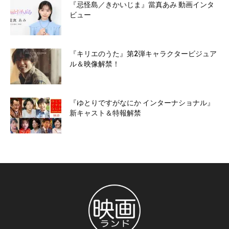
『忌怪島／きかいじま』當真あみ 動画インタ
ビュー
『キリエのうた』第2弾キャラクタービジュア
ル＆映像解禁！
『ゆとりですがなにか インターナショナル』
新キャスト＆特報解禁