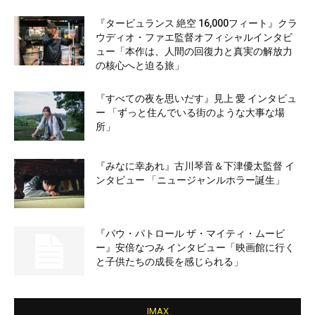
『タービュランス 絶空 16,000フィート』クラ
ウディオ・ファエ監督オフィシャルインタビ
ュー「本作は、人間の回復力と真実の解放力
の核心へと迫る旅」
『すべての夜を思いだす』見上 愛 インタビュ
ー 「ずっと住んでいる街のような大事な場
所」
『みなに幸あれ』古川琴音＆下津優太監督 イ
ンタビュー 「ニュージャンルホラー誕生」
『パウ・パトロール ザ・マイティ・ムービ
ー』安倍なつみ インタビュー「映画館に行く
と子供たちの成長を感じられる」
IMAX