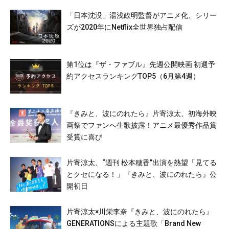
「日本沈没」湯浅政明監督がアニメ化、シリー
ズが2020年にNetflix全世界独占配信
第1位は『ザ・ファブル』先週公開映画 初週予
約アクセスランキングTOP5（6月第4週）
『きみと、波にのれたら』片寄涼太、初海外映
画祭でファンへ生歌披露！アニメ最優秀作品賞
受賞に喜び
片寄涼太、“週刊 松本穂香”出演を熱望「見てる
とクセになる！」『きみと、波にのれたら』公
開初日
片寄涼太×川栄李奈『きみと、波にのれたら』
GENERATIONSによる主題歌「Brand New