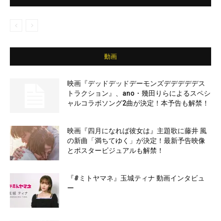
動画
映画『デッドデッドデーモンズデデデデデス
トラクション』、ano・幾田りらによるスペシ
ャルコラボソング2曲が決定！本予告も解禁！
映画『四月になれば彼女は』主題歌に藤井 風
の新曲「満ちてゆく」が決定！最新予告映像
とポスタービジュアルも解禁！
『#ミトヤマネ』玉城ティナ 動画インタビュ
ー