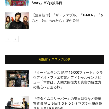
Story」MVお披露目
【注目新作】『ザ・ファブル』『X-MEN』『き
みと、波にのれたら』ほか公開
編集部オススメの記事
『タービュランス 絶空 16,000フィート』クラ
ウディオ・ファエ監督オフィシャルインタビ
ュー「本作は、人間の回復力と真実の解放力
の核心へと迫る旅」
『侍タイムスリッパー』の安田監督など豪華
審査員 第１９回ＴＯＨＯシネマズ学生映画祭
３月３０日(月)開催