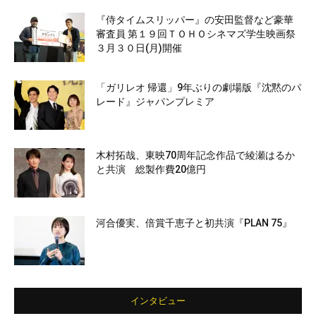
『侍タイムスリッパー』の安田監督など豪華
審査員 第１９回ＴＯＨＯシネマズ学生映画祭
３月３０日(月)開催
「ガリレオ 帰還」9年ぶりの劇場版『沈黙のパ
レード』ジャパンプレミア
木村拓哉、東映70周年記念作品で綾瀬はるか
と共演 総製作費20億円
河合優実、倍賞千恵子と初共演『PLAN 75』
インタビュー