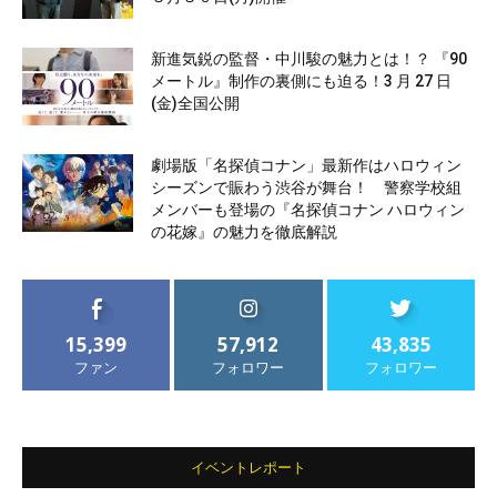
新進気鋭の監督・中川駿の魅力とは！？ 『90
メートル』制作の裏側にも迫る！3 月 27 日
(金)全国公開
劇場版「名探偵コナン」最新作はハロウィン
シーズンで賑わう渋谷が舞台！ 警察学校組
メンバーも登場の『名探偵コナン ハロウィン
の花嫁』の魅力を徹底解説
15,399
57,912
43,835
ファン
フォロワー
フォロワー
イベントレポート