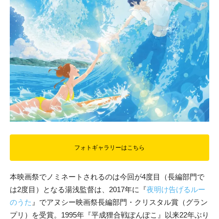
フォトギャラリーはこちら
本映画祭でノミネートされるのは今回が4度目（長編部門で
は2度目）となる湯浅監督は、2017年に『
夜明け告げるルー
のうた
』でアヌシー映画祭長編部門・クリスタル賞（グラン
プリ）を受賞。1995年『平成狸合戦ぽんぽこ』以来22年ぶり