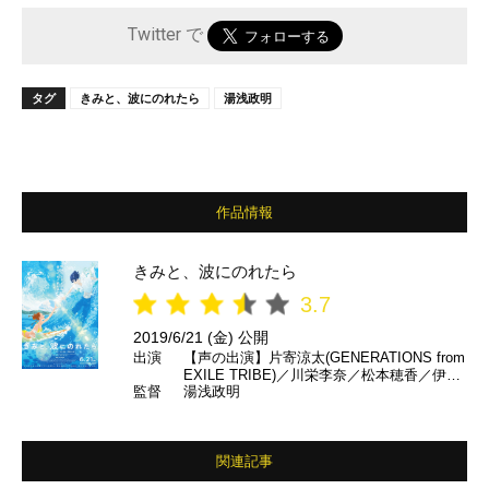
Twitter で
タグ
きみと、波にのれたら
湯浅政明
作品情報
きみと、波にのれたら
3.7
2019/6/21 (金) 公開
出演
【声の出演】片寄涼太(GENERATIONS from
EXILE TRIBE)／川栄李奈／松本穂香／伊藤
監督
湯浅政明
健太郎 ほか
関連記事