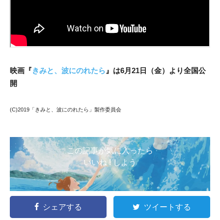
映画『
きみと、波にのれたら
』は6月21日（金）より全国公
開
(C)2019「きみと、波にのれたら」製作委員会
この記事が気に入ったら
いいね ! しよう
シェアする
ツイートする