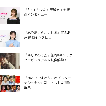
『#ミトヤマネ』玉城ティナ 動
画インタビュー
『忌怪島／きかいじま』當真あ
み 動画インタビュー
『キリエのうた』第2弾キャラク
タービジュアル＆映像解禁！
『ゆとりですがなにか インター
ナショナル』新キャスト＆特報
解禁