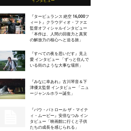
インタビュー
『タービュランス 絶空 16,000フ
ィート』クラウディオ・ファエ
監督オフィシャルインタビュー
「本作は、人間の回復力と真実
の解放力の核心へと迫る旅」
『すべての夜を思いだす』見上
愛 インタビュー 「ずっと住んで
いる街のような大事な場所」
『みなに幸あれ』古川琴音＆下
津優太監督 インタビュー 「ニュ
ージャンルホラー誕生」
『パウ・パトロール ザ・マイテ
ィ・ムービー』安倍なつみ イン
タビュー「映画館に行くと子供
たちの成長を感じられる」