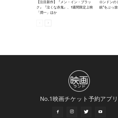
【注目新作】『メン・イン・ブラッ
ロンドンの
ク』『泣くな赤鬼』、1週間限定上映
銃”をぶっ放
「潤一」ほか
No.1映画チケット予約アプ