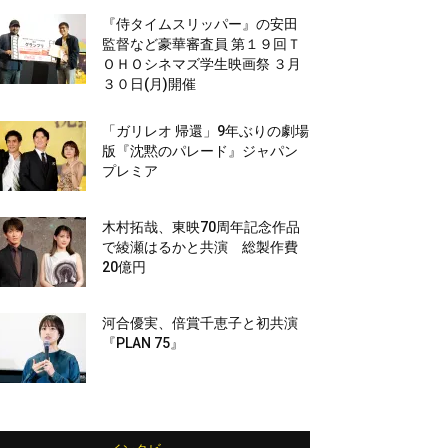
『侍タイムスリッパー』の安田
監督など豪華審査員 第１９回Ｔ
ＯＨＯシネマズ学生映画祭 ３月
３０日(月)開催
「ガリレオ 帰還」9年ぶりの劇場
版『沈黙のパレード』ジャパン
プレミア
木村拓哉、東映70周年記念作品
で綾瀬はるかと共演 総製作費
20億円
河合優実、倍賞千恵子と初共演
『PLAN 75』