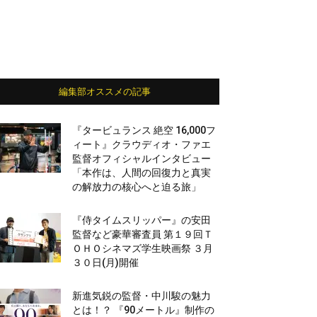
編集部オススメの記事
『タービュランス 絶空 16,000フ
ィート』クラウディオ・ファエ
監督オフィシャルインタビュー
「本作は、人間の回復力と真実
の解放力の核心へと迫る旅」
『侍タイムスリッパー』の安田
監督など豪華審査員 第１９回Ｔ
ＯＨＯシネマズ学生映画祭 ３月
３０日(月)開催
新進気鋭の監督・中川駿の魅力
とは！？ 『90メートル』制作の