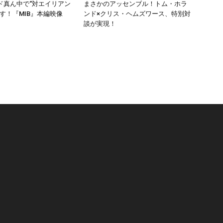
ド真ん中で“対エイリアン
まさかのアッセンブル！トム・ホラ
す！『MIB』本編映像
ンド×クリス・ヘムズワース、特別対
談が実現！
リ