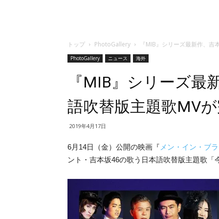
トップ
PhotoGallery
『MIB』シリーズ最新作、吉
PhotoGallery
ニュース
海外
『MIB』シリーズ最
語吹替版主題歌MVが
2019年4月17日
6月14日（金）公開の映画『
メン・イン・ブラ
ント・吉本坂46の歌う日本語吹替版主題歌「