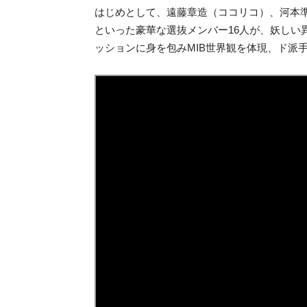
はじめとして、遠藤章造（ココリコ）、河本
といった豪華な選抜メンバー16人が、妖しい
ッションに身を包みMIB世界観を体現、ド派