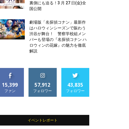
裏側にも迫る！3 月 27 日(金)全
国公開
劇場版「名探偵コナン」最新作
はハロウィンシーズンで賑わう
渋谷が舞台！ 警察学校組メン
バーも登場の『名探偵コナン ハ
ロウィンの花嫁』の魅力を徹底
解説
15,399
57,912
43,835
ファン
フォロワー
フォロワー
イベントレポート