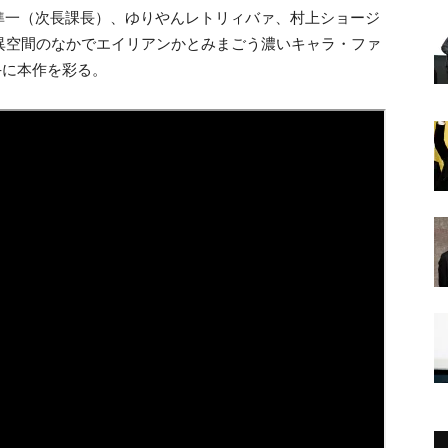
準一（次長課長）、ゆりやんレトリィバァ、村上ショージ
異空間のなかでエイリアンかとみまごう濃いキャラ・ファ
手に本作を彩る。