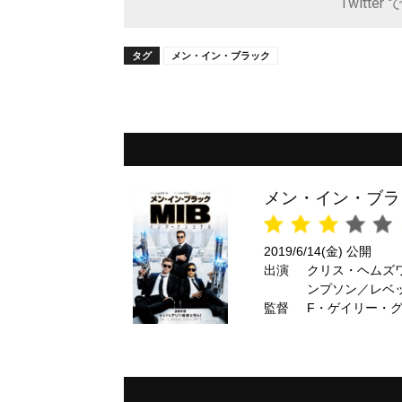
Twitter 
タグ
メン・イン・ブラック
メン・イン・ブラ
2019/6/14(金) 公開
出演
クリス・ヘムス
ンプソン／レヘ
監督
美桜 ほか
F・ゲイリー・ク