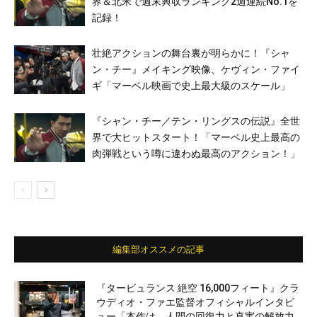
界＆北米で週末興収ランキング2週連続No.1を
記録！
壮絶アクションの舞台裏が明らかに！『シャ
ン・チー』メイキング映像、ケヴィン・ファイ
ギ「マーベル映画で史上最大級のスケール」
『シャン・チー／テン・リングスの伝説』全世
界で大ヒットスタート！「マーベル史上最高の
肉弾戦という噂に違わぬ最高のアクション！」
編集部オススメの記事
『タービュランス 絶空 16,000フィート』クラ
ウディオ・ファエ監督オフィシャルインタビ
ュー「本作は、人間の回復力と真実の解放力