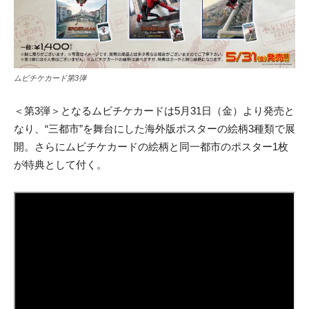
ムビチケカード第3弾
＜第3弾＞となるムビチケカードは5月31日（金）より発売と
なり、“三都市”を舞台にした海外版ポスターの絵柄3種類で展
開。さらにムビチケカードの絵柄と同一都市のポスター1枚
が特典として付く。