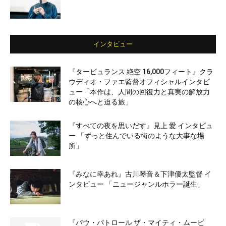
インタビュー
『タービュランス 絶空 16,000フィート』クラ
ウディオ・ファエ監督オフィシャルインタビ
ュー「本作は、人間の回復力と真実の解放力
の核心へと迫る旅」
『すべての夜を思いだす』見上 愛 インタビュ
ー 「ずっと住んでいる街のような大事な場
所」
『みなに幸あれ』古川琴音＆下津優太監督 イ
ンタビュー 「ニュージャンルホラー誕生」
『パウ・パトロール ザ・マイティ・ムービ