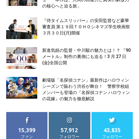
の核心へと迫る旅」
『侍タイムスリッパー』の安田監督など豪華
審査員 第１９回ＴＯＨＯシネマズ学生映画祭
３月３０日(月)開催
新進気鋭の監督・中川駿の魅力とは！？ 『90
メートル』制作の裏側にも迫る！3 月 27 日
(金)全国公開
劇場版「名探偵コナン」最新作はハロウィン
シーズンで賑わう渋谷が舞台！ 警察学校組
メンバーも登場の『名探偵コナン ハロウィン
の花嫁』の魅力を徹底解説
15,399
57,912
43,835
ファン
フォロワー
フォロワー