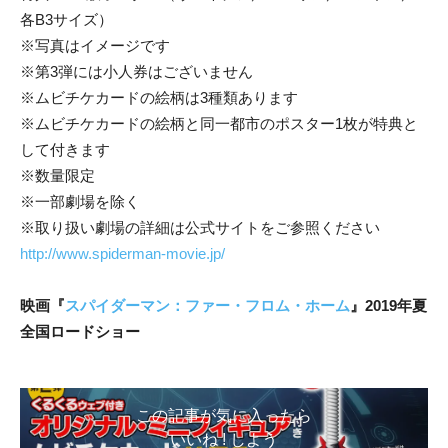
各B3サイズ）
※写真はイメージです
※第3弾には小人券はございません
※ムビチケカードの絵柄は3種類あります
※ムビチケカードの絵柄と同一都市のポスター1枚が特典と
して付きます
※数量限定
※一部劇場を除く
※取り扱い劇場の詳細は公式サイトをご参照ください
http://www.spiderman-movie.jp/
映画『
スパイダーマン：ファー・フロム・ホーム
』2019年夏
全国ロードショー
この記事が気に入ったら
いいね ! しよう