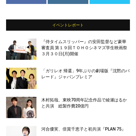
イベントレポート
『侍タイムスリッパー』の安田監督など豪華
審査員 第１９回ＴＯＨＯシネマズ学生映画祭
３月３０日(月)開催
「ガリレオ 帰還」9年ぶりの劇場版『沈黙のパ
レード』ジャパンプレミア
木村拓哉、東映70周年記念作品で綾瀬はるか
と共演 総製作費20億円
河合優実、倍賞千恵子と初共演『PLAN 75』