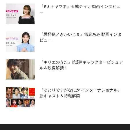
『#ミトヤマネ』玉城ティナ 動画インタビュ
ー
『忌怪島／きかいじま』當真あみ 動画インタ
ビュー
『キリエのうた』第2弾キャラクタービジュア
ル＆映像解禁！
『ゆとりですがなにか インターナショナル』
新キャスト＆特報解禁