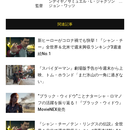
ンデイヤ／サミュエル・L・ジャクソン ほ
監督
ジョン・ワッツ
か（日本語吹き替え）榎木淳弥／高橋広樹／
竹中直人 ほか
関連記事
新ヒーローがコロナ禍でも快挙！『シャン・チ
ー』全世界＆北米で週末興収ランキング3週連
続No.1
『スパイダーマン』劇場版予告が今週末から上
映、トム・ホランド「まだ氷山の一角に過ぎな
い」
“ブラック・ウィドウ”ことナターシャ・ロマノ
フの活躍を振り返る！『ブラック・ウィドウ』
MovieNEX発売
『シャン・チー／テン・リングスの伝説』全世