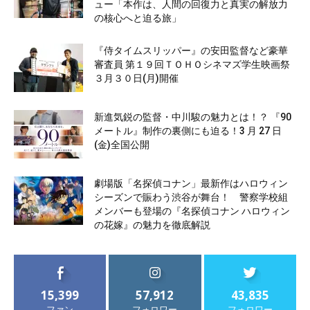
ュー「本作は、人間の回復力と真実の解放力
の核心へと迫る旅」
『侍タイムスリッパー』の安田監督など豪華
審査員 第１９回ＴＯＨＯシネマズ学生映画祭
３月３０日(月)開催
新進気鋭の監督・中川駿の魅力とは！？ 『90
メートル』制作の裏側にも迫る！3 月 27 日
(金)全国公開
劇場版「名探偵コナン」最新作はハロウィン
シーズンで賑わう渋谷が舞台！ 警察学校組
メンバーも登場の『名探偵コナン ハロウィン
の花嫁』の魅力を徹底解説
15,399
57,912
43,835
ファン
フォロワー
フォロワー