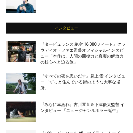
インタビュー
『タービュランス 絶空 16,000フィート』クラ
ウディオ・ファエ監督オフィシャルインタビ
ュー「本作は、人間の回復力と真実の解放力
の核心へと迫る旅」
『すべての夜を思いだす』見上 愛 インタビュ
ー 「ずっと住んでいる街のような大事な場
所」
『みなに幸あれ』古川琴音＆下津優太監督 イ
ンタビュー 「ニュージャンルホラー誕生」