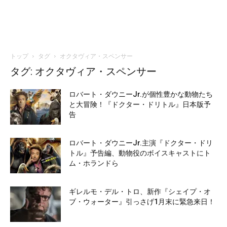
トップ
タグ
オクタヴィア・スペンサー
タグ: オクタヴィア・スペンサー
ロバート・ダウニーJr.が個性豊かな動物たち
と大冒険！『ドクター・ドリトル』日本版予
告
ロバート・ダウニーJr.主演『ドクター・ドリ
トル』予告編、動物役のボイスキャストにト
ム・ホランドら
ギレルモ・デル・トロ、新作『シェイプ・オ
ブ・ウォーター』引っさげ1月末に緊急来日！