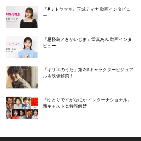
『#ミトヤマネ』玉城ティナ 動画インタビュ
ー
『忌怪島／きかいじま』當真あみ 動画インタ
ビュー
『キリエのうた』第2弾キャラクタービジュア
ル＆映像解禁！
『ゆとりですがなにか インターナショナル』
新キャスト＆特報解禁