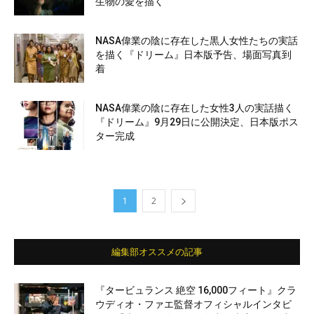
生物の愛を描く
NASA偉業の陰に存在した黒人女性たちの実話
を描く『ドリーム』日本版予告、場面写真到
着
NASA偉業の陰に存在した女性3人の実話描く
『ドリーム』9月29日に公開決定、日本版ポス
ター完成
1
2
編集部オススメの記事
『タービュランス 絶空 16,000フィート』クラ
ウディオ・ファエ監督オフィシャルインタビ