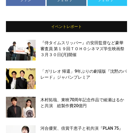
イベントレポート
『侍タイムスリッパー』の安田監督など豪華
審査員 第１９回ＴＯＨＯシネマズ学生映画祭
３月３０日(月)開催
「ガリレオ 帰還」9年ぶりの劇場版『沈黙のパ
レード』ジャパンプレミア
木村拓哉、東映70周年記念作品で綾瀬はるか
と共演 総製作費20億円
河合優実、倍賞千恵子と初共演『PLAN 75』