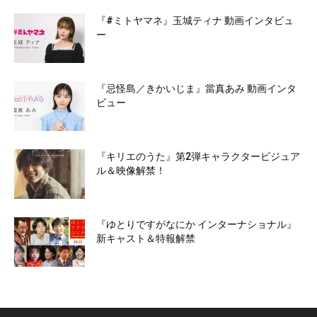
『#ミトヤマネ』玉城ティナ 動画インタビュ
ー
『忌怪島／きかいじま』當真あみ 動画インタ
ビュー
『キリエのうた』第2弾キャラクタービジュア
ル＆映像解禁！
『ゆとりですがなにか インターナショナル』
新キャスト＆特報解禁