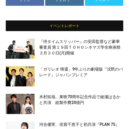
イベントレポート
『侍タイムスリッパー』の安田監督など豪華
審査員 第１９回ＴＯＨＯシネマズ学生映画祭
３月３０日(月)開催
「ガリレオ 帰還」9年ぶりの劇場版『沈黙のパ
レード』ジャパンプレミア
木村拓哉、東映70周年記念作品で綾瀬はるか
と共演 総製作費20億円
河合優実、倍賞千恵子と初共演『PLAN 75』