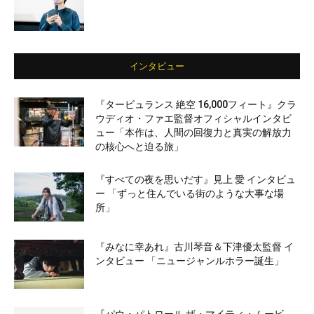
インタビュー
『タービュランス 絶空 16,000フィート』クラ
ウディオ・ファエ監督オフィシャルインタビ
ュー「本作は、人間の回復力と真実の解放力
の核心へと迫る旅」
『すべての夜を思いだす』見上 愛 インタビュ
ー 「ずっと住んでいる街のような大事な場
所」
『みなに幸あれ』古川琴音＆下津優太監督 イ
ンタビュー 「ニュージャンルホラー誕生」