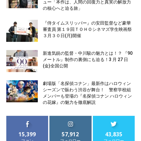
ュー「本作は、人間の回復力と真実の解放力
の核心へと迫る旅」
『侍タイムスリッパー』の安田監督など豪華
審査員 第１９回ＴＯＨＯシネマズ学生映画祭
３月３０日(月)開催
新進気鋭の監督・中川駿の魅力とは！？ 『90
メートル』制作の裏側にも迫る！3 月 27 日
(金)全国公開
劇場版「名探偵コナン」最新作はハロウィン
シーズンで賑わう渋谷が舞台！ 警察学校組
メンバーも登場の『名探偵コナン ハロウィン
の花嫁』の魅力を徹底解説
15,399
57,912
43,835
ファン
フォロワー
フォロワー