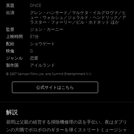
英題
ONCE
出演
グレン・ハンサード／マルケタ・イルグロヴァ／ヒ
ュー・ウォルシュ／ジェラルド・ヘンドリック／ア
ラスター・フォーリー／ビル・ホドネット ほか
監督
ジョン・カーニー
上映時間
87分
配給
ショウゲート
映倫
G
ジャンル
恋愛
製作国
アイルランド
© 2007 Samson Films Ltd. and Summit Entertainment N.V
公式サイトはこちら
解説
昼間は父親の経営する掃除機修理の店を手伝い、夜はダブリ
ンの片隅でボロボロのギターを弾くストリートミュージシャ