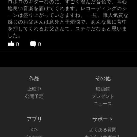
ロボロのギターなのに、すごく澄んだ音色で、耳心
地良い音楽を届けてくれます。レコーディングのシ
ーンは盛り上がっていきますね。 一見、職人気質な
感じのお父さんは意外と子煩悩で、あんな風に背中
を押してくれるお父さんて、ステキだなぁと思いま
した。
0
0
作品
その他
上映中
映画館
公開予定
プレゼント
ニュース
アプリ
サポート
iOS
よくある質問
Android
カスタマサポート