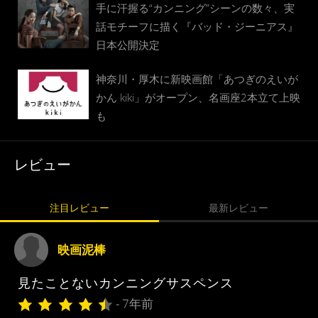
手に汗握る“カンニング”シーンの数々、実
話モチーフに描く『バッド・ジーニアス』
日本公開決定
神奈川・厚木に新映画館「あつぎのえいが
かん kiki」がオープン、名画座2本立て上映
も
レビュー
注目レビュー
最新レビュー
映画泥棒
見たことないカンニングサスペンス
- 7年前