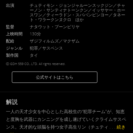
出演
チュティモン・ジョンジャルーンスックジン／チャ
ーノン・サンティナトーンクン／イッサヤー・ホー
スワン／ティーラドン・スパパンピンヨー／タネー
ト・ワラークンヌクロ ほか
監督
ナタウット・プーンピリヤ
上映時間
130分
配給
ザジフィルムズ／マクザム
ジャンル
犯罪／サスペンス
製作国
タイ
Ⓒ GDH 559 CO., LTD. All rights reserved.
公式サイトはこちら
解説
一人の天才少女を中心とした高校生の“犯罪チーム”が、知恵
と度胸を武器にカンニングを成し遂げていくクライムサスペ
ンス。天才的な頭脳を持つ女子高生リン（チュティ . . .
続き