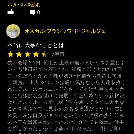
ネタバレを読む
1
0
オスカル•フランソワ•ド•ジャルジェ
本当に大事なこととは
- 7年前
狭い会場と1日2回しか上映が無いという事を差し引
いても連日朝から2回ともに満席と言うどれだけ面
白いのだろうかと興味が湧き3日前から予約して漸
く観賞。 主人公のリンは軽い気持ちから友達を救う
為にテストのカンニングをさせてあげた事をキッカ
ケに組織的な金儲けに発展。不正行為という題材だ
けれどスリル、友情、親子愛を通じて本当に大事な
ことを学ぶとても見応えのある物語だった 4.6 右は
体臭、左は口臭がキツイというバンク役の少年並み
の不幸な出来事があったのだけがとても残念。仕事
も忙しかったし今日は辛い1日だった。 明日は良い