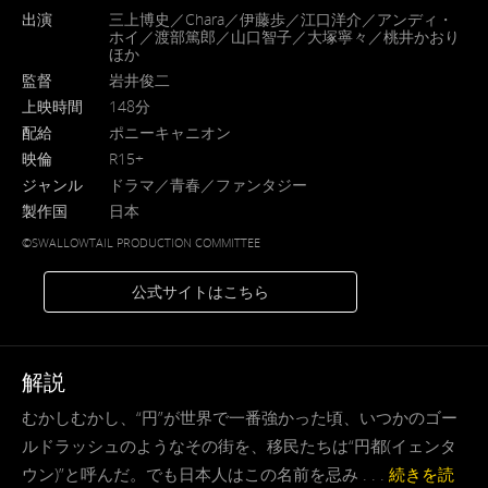
出演
三上博史／Chara／伊藤歩／江口洋介／アンディ・
ホイ／渡部篤郎／山口智子／大塚寧々／桃井かおり
ほか
監督
岩井俊二
上映時間
148分
配給
ポニーキャニオン
映倫
R15+
ジャンル
ドラマ／青春／ファンタジー
製作国
日本
©SWALLOWTAIL PRODUCTION COMMITTEE
公式サイトはこちら
解説
むかしむかし、“円”が世界で一番強かった頃、いつかのゴー
ルドラッシュのようなその街を、移民たちは“円都(イェンタ
ウン)”と呼んだ。でも日本人はこの名前を忌み . . .
続きを読