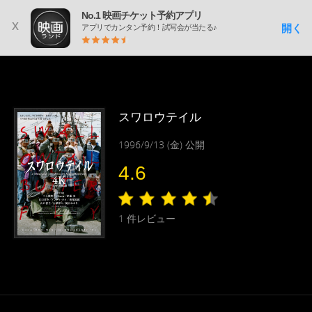
No.1 映画チケット予約アプリ
x
開く
アプリでカンタン予約！試写会が当たる♪
スワロウテイル
1996/9/13 (金) 公開
4.6
1
件レビュー