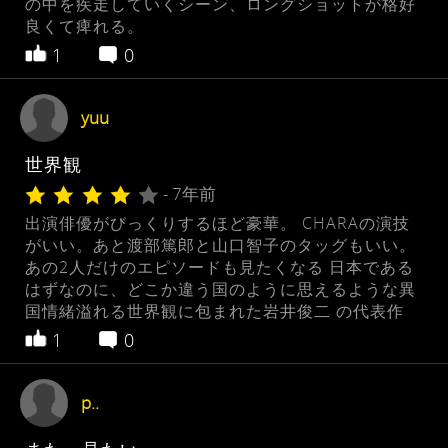
の中を疾走していくシーン、ロングショットが格好
良くて痺れる。
1
0
yuu
世界観
- 7年前
出演俳優がびっくりするほど豪華。 CHARAの演技
がいい。あと渡部篤郎と山口智子のタッグもいい。
あの2人だけのエピソードも見たくなる 日本である
はずなのに、どこか違う国のように思えるような異
国情緒溢れる世界観に包まれた岩井俊二 の代表作
1
0
p..