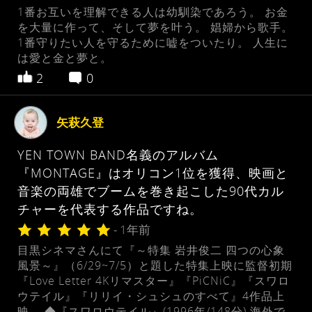
1番お互いを理解できる人は幼馴染であろう。 お金
を大量に作って、そして夢を叶う。 娼婦から歌手。
1番守りたい人を守るために嘘をついたり。 人生に
は愛と金と夢と。
2
0
矢萩久登
YEN TOWN BAND名義のアルバム
『MONTAGE』はオリコン1位を獲得、映画と
音楽の両雄でブームを巻き起こした90代カル
チャーを代表する作品ですね。
- 1年前
目黒シネマさんにて『～特集 岩井俊二 四つの心象
風景～』（6/29~7/5）と題した特集上映に監督初期
『Love Letter 4Kリマスター』『PiCNiC』『スワロ
ウテイル』『リリイ・シュシュのすべて』4作品上
映。 ◆『スワロウテイル』(1996年/148分) 海外で