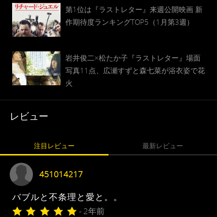
第1位は『ラストレター』来週公開映画 新
作期待度ランキングTOP5（1月第3週）
岩井俊二×松たか子『ラストレター』場面
写真11点、広瀬すずと森七菜が浴衣姿で花
火
レビュー
注目レビュー
最新レビュー
451014217
バブルと不条理と愛と。。
- 2年前