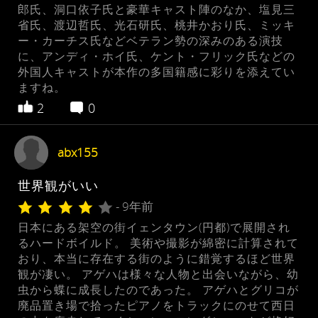
郎氏、洞口依子氏と豪華キャスト陣のなか、塩見三
省氏、渡辺哲氏、光石研氏、桃井かおり氏、ミッキ
ー・カーチス氏などベテラン勢の深みのある演技
に、アンディ・ホイ氏、ケント・フリック氏などの
外国人キャストが本作の多国籍感に彩りを添えてい
ますね。
2
0
abx155
世界観がいい
- 9年前
日本にある架空の街イェンタウン(円都)で展開され
るハードボイルド。 美術や撮影が綿密に計算されて
おり、本当に存在する街のように錯覚するほど世界
観が凄い。 アゲハは様々な人物と出会いながら、幼
虫から蝶に成長したのであった。 アゲハとグリコが
廃品置き場で拾ったピアノをトラックにのせて西日