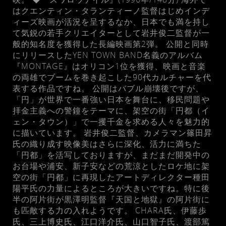
はクエンティン・タランティーノ監督はじめインデ
ィーズ映画が活況を呈するなか、日本でも満を持し
て気鋭の若手クリエイターとして岩井俊二監督が一
般的知名度を獲得した長編映画第2弾。 公開と同時
にリリースしたYEN TOWN BAND名義のアルバム
『MONTAGE』はオリコン1位を獲得、映画と音楽
の両雄でブームを巻き起こした90代カルチャーを代
表する作品ですね。 公開はバブル崩壊後ですが、
「円」が世界で一番強い日本を舞台に、移民問題や
拝金主義への警鐘をテーマに、架空の街「円都（イ
ェン・タウン）」で一攫千金を求める人々を魅力的
に描いています。 岩井俊二監督、カメラマン篠田昇
氏の織り成す映像美はさらに深化、活力に満ちた
「円都」を活写しておりますが、まだまだ開発中の
お台場や浦安、新子安などの荒涼としたロケ地に架
空の街「円都」に再現したアートディレクター種田
陽平氏の力量によるところが大きいですね。特に後
半の阿片街が黒澤明監督『天国と地獄』の阿片街に
も匹敵する力の入れようです。 CHARA氏、伊藤歩
氏、三上博史氏、江口洋介氏、山口智子氏、渡部篤