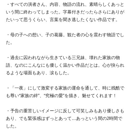
・すべての演者さん、内容、物語の流れ、素晴らしくあっと
いう間に終わってしまった。字幕付きだったらさらにありが
たいって思うくらい、言葉を聞き逃したくない作品です。
・母の子への想い、子の葛藤。観た者の心を震わす物語でし
た。
・過去に囚われながら生きている三兄妹、壊れた家族の物
語、なのにこんなにも優しく温かい作品だとは。心が抉られ
るような場面もあり、涙もした。
・「一夜」にして激変する家族の運命を通して、時に残酷で
も尊い“家族の絆”、“究極の愛”を描き、魅せてくれます！
・予告の重苦しいイメージに反して可笑しみもあり優しさも
あり、でも緊張感はずっとあって…あっという間の2時間で
した。