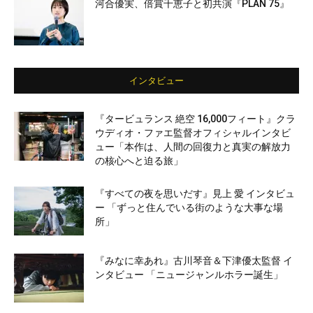
河合優実、倍賞千恵子と初共演『PLAN 75』
インタビュー
『タービュランス 絶空 16,000フィート』クラ
ウディオ・ファエ監督オフィシャルインタビ
ュー「本作は、人間の回復力と真実の解放力
の核心へと迫る旅」
『すべての夜を思いだす』見上 愛 インタビュ
ー 「ずっと住んでいる街のような大事な場
所」
『みなに幸あれ』古川琴音＆下津優太監督 イ
ンタビュー 「ニュージャンルホラー誕生」