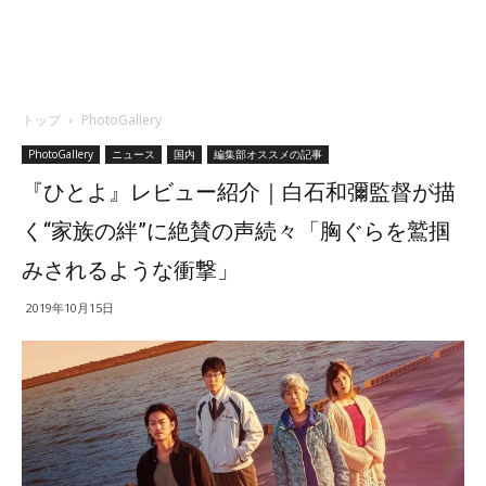
トップ
PhotoGallery
PhotoGallery
ニュース
国内
編集部オススメの記事
『ひとよ』レビュー紹介｜白石和彌監督が描
く“家族の絆”に絶賛の声続々「胸ぐらを鷲掴
みされるような衝撃」
2019年10月15日