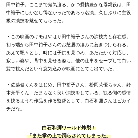
田中裕子。ここまで鬼気迫る、かつ愛情豊かな母親役は、田
中裕子にしかなし得なかったであろう名演。久しぶりに主役
級の演技を魅せてもらった。
・この映画のキモはやはり田中裕子さんの演技力と存在感。
初っ端から田中裕子さんのお芝居の凄みに惹きつけられる。
あえて飄々とし、時には子供を見つめ、あたたかく対応し、
寂しい姿や、背中を見せる姿も。他の仕事をセーブして白い
髪で挑んだという意気込みが映画にとても出ていた。
・佐藤健くんをはじめ、田中裕子さん、松岡茉優ちゃん、鈴
木亮平くん…たまらなく良い演技をしている。観る側の感情
を抉るような作品を作る監督として、白石和彌さんはピカイ
チだな。
白石和彌ワールド炸裂！
「また掌の上で踊らされてしまった」