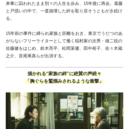
来事に囚われたまま別々の人生を歩み、15年後に再会。葛藤
と戸惑いの中で、一度崩壊した絆を取り戻そうともがき続け
る。
15年前の事件に縛られ家族と距離をおき、東京でうだつのあ
がらないフリーライターとして働く稲村家の次男・雄二役の
佐藤健をはじめ、鈴木亮平、松岡茉優、田中裕子、佐々木蔵
之介、音尾琢真らが出演する。
描かれる“家族の絆”に絶賛の声続々
「胸ぐらを鷲掴みされるような衝撃」