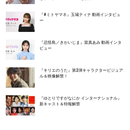
『#ミトヤマネ』玉城ティナ 動画インタビュ
ー
『忌怪島／きかいじま』當真あみ 動画インタ
ビュー
『キリエのうた』第2弾キャラクタービジュア
ル＆映像解禁！
『ゆとりですがなにか インターナショナル』
新キャスト＆特報解禁