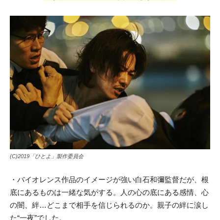
(C)2019「ひとよ」製作委員会
・バイオレンス作品のイメージが強い白石和彌監督だが、根
底にあるものは一緒な気がする。人の心の底にある感情、心
の闇、絆…どこまで相手を信じられるのか。親子の絆に涙し
た“一夜”でした。