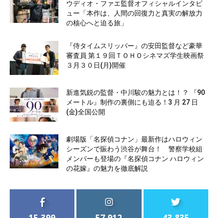
ウディオ・ファエ監督オフィシャルインタビ
ュー「本作は、人間の回復力と真実の解放力
の核心へと迫る旅」
『侍タイムスリッパー』の安田監督など豪華
審査員 第１９回ＴＯＨＯシネマズ学生映画祭
３月３０日(月)開催
新進気鋭の監督・中川駿の魅力とは！？ 『90
メートル』制作の裏側にも迫る！3 月 27 日
(金)全国公開
劇場版「名探偵コナン」最新作はハロウィン
シーズンで賑わう渋谷が舞台！ 警察学校組
メンバーも登場の『名探偵コナン ハロウィン
の花嫁』の魅力を徹底解説
15,399
57,912
43,835