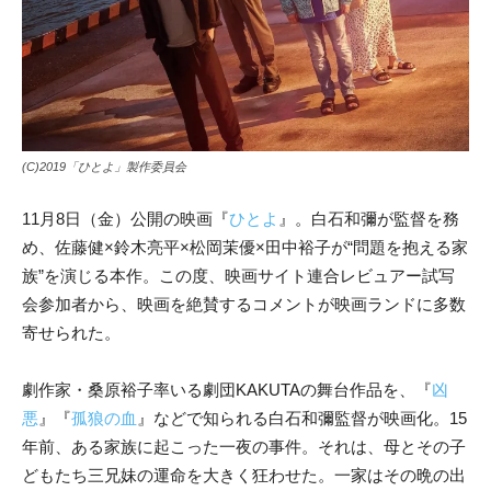
(C)2019「ひとよ」製作委員会
11月8日（金）公開の映画『
ひとよ
』。白石和彌が監督を務
め、佐藤健×鈴木亮平×松岡茉優×田中裕子が“問題を抱える家
族”を演じる本作。この度、映画サイト連合レビュアー試写
会参加者から、映画を絶賛するコメントが映画ランドに多数
寄せられた。
劇作家・桑原裕子率いる劇団KAKUTAの舞台作品を、『
凶
悪
』『
孤狼の血
』などで知られる白石和彌監督が映画化。15
年前、ある家族に起こった一夜の事件。それは、母とその子
どもたち三兄妹の運命を大きく狂わせた。一家はその晩の出