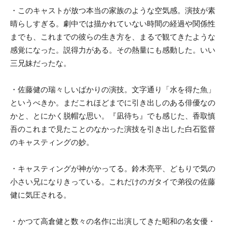
・このキャストが放つ本当の家族のような空気感。演技が素
晴らしすぎる。劇中では描かれていない時間の経過や関係性
までも、これまでの彼らの生き方を、まるで観てきたような
感覚になった。説得力がある。その熱量にも感動した。‬いい
三兄妹だったな。
・佐藤健の瑞々しいばかりの演技。文字通り「水を得た魚」
というべきか。まだこれほどまでに引き出しのある俳優なの
かと、とにかく脱帽な思い。『凪待ち』でも感じた、香取慎
吾のこれまで見たことのなかった演技を引き出した白石監督
のキャスティングの妙。
・キャスティングが神がかってる。鈴木亮平、どもりで気の
小さい兄になりきっている。これだけのガタイで弟役の佐藤
健に気圧される。
・かつて高倉健と数々の名作に出演してきた昭和の名女優・