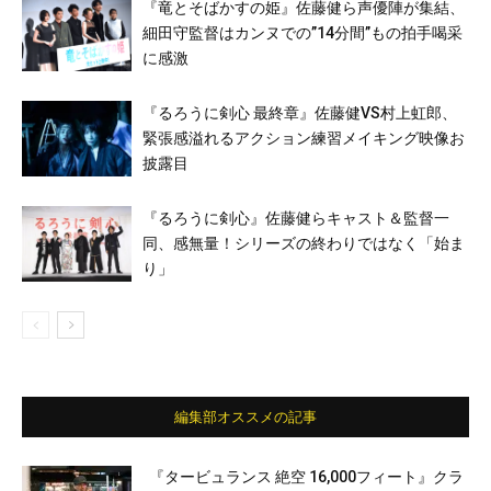
『竜とそばかすの姫』佐藤健ら声優陣が集結、
細田守監督はカンヌでの”14分間”もの拍手喝采
に感激
『るろうに剣心 最終章』佐藤健VS村上虹郎、
緊張感溢れるアクション練習メイキング映像お
披露目
『るろうに剣心』佐藤健らキャスト＆監督一
同、感無量！シリーズの終わりではなく「始ま
り」
編集部オススメの記事
『タービュランス 絶空 16,000フィート』クラ