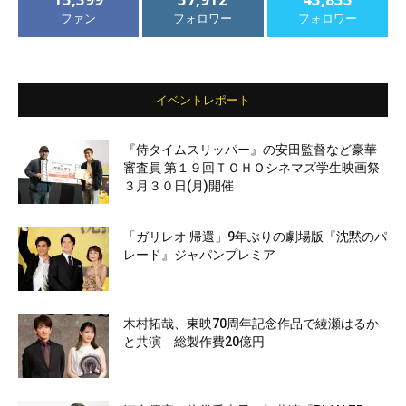
ファン
フォロワー
フォロワー
イベントレポート
『侍タイムスリッパー』の安田監督など豪華
審査員 第１９回ＴＯＨＯシネマズ学生映画祭
３月３０日(月)開催
「ガリレオ 帰還」9年ぶりの劇場版『沈黙のパ
レード』ジャパンプレミア
木村拓哉、東映70周年記念作品で綾瀬はるか
と共演 総製作費20億円