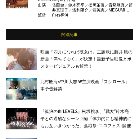
出演
佐藤健／鈴木亮平／松岡茉優／音尾琢真／筒
井真理子／浅利陽介／韓英恵／MEGUMI／
監督
白石和彌
大悟（千鳥）／佐々木蔵之介／田中裕子 ほ
か
関連記事
映画『四月になれば彼女は』主題歌に藤井 風の
新曲「満ちてゆく」が決定！最新予告映像とポ
スタービジュアルも解禁！
北村匠海×中川大志 W主演映画『スクロール』
本予告解禁
『孤狼の血 LEVEL2』松坂桃李、“戦友”鈴木亮
平との過酷なシーン回顧「体力的にも精神的に
もお互いきつかった」孤狼祭-コロフェス-開催