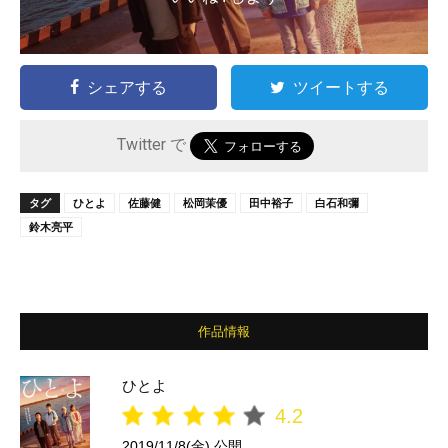
シェアする
ツイートする
Twitter で
タグ
ひとよ
佐藤健
松岡茉優
田中裕子
白石和彌
鈴木亮平
作品情報
ひとよ
4.2
2019/11/8(金) 公開