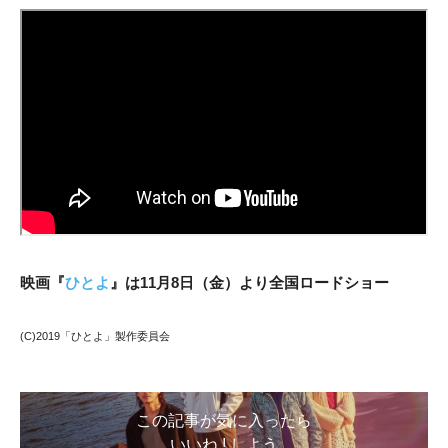
映画『
ひとよ
』は11月8日（金）より全国ロードショー
(C)2019「ひとよ」製作委員会
この記事が気に入ったら
いいね ! しよう