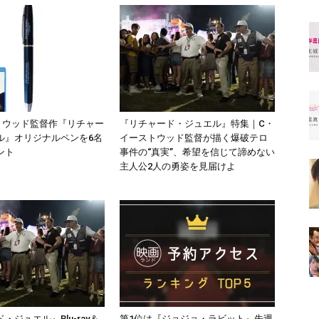
トウッド監督作『リチャー
『リチャード・ジュエル』特集｜C・
ル』オリジナルペンを6名
イーストウッド監督が描く爆破テロ
ント
事件の“真実”、希望を信じて諦めない
主人公2人の勇姿を見届けよ
・ジュエル』Blu-ray＆
第1位は『ジョジョ・ラビット』先週