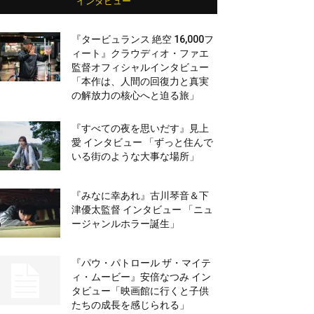
インタビュー
『タービュランス 絶空 16,000フ
ィート』クラウディオ・ファエ
監督オフィシャルインタビュー
「本作は、人間の回復力と真実
の解放力の核心へと迫る旅」
『すべての夜を思いだす』見上
愛 インタビュー 「ずっと住んで
いる街のような大事な場所」
『みなに幸あれ』古川琴音＆下
津優太監督 インタビュー 「ニュ
ージャンルホラー誕生」
『パウ・パトロール ザ・マイテ
ィ・ムービー』安倍なつみ イン
タビュー「映画館に行くと子供
たちの成長を感じられる」