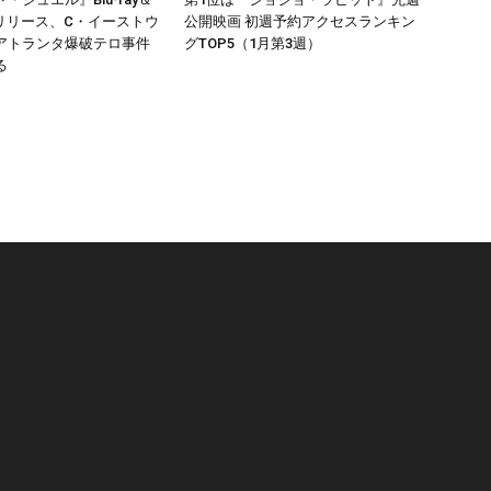
20リリース、C・イーストウ
公開映画 初週予約アクセスランキン
アトランタ爆破テロ事件
グTOP5（1月第3週）
る
リ