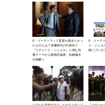
C・イーストウッド監督が描きたかっ
C・イース
たものとは？俳優時代の代表作と
ド・ジュエ
『リチャード・ジュエル』に潜む共
様にプレゼ
通テーマから映画評論家・松崎健夫
が紐解く
リアルを追求するC・イーストウッド
『リチャード