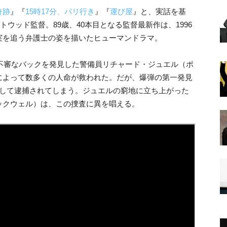
奇跡
』『
15時17分、パリ行き
』『
運び屋
』と、実話を基
トウッド監督。89歳、40本目となる監督最新作は、1996
実を追う弁護士の姿を描いたヒューマンドラマ。
。不審なバックを発見した警備員リチャード・ジュエル（ポ
によって数多くの人命が救われた。だが、爆弾の第一発見
として逮捕されてしまう。ジュエルの窮地に立ち上がった
ックウェル）は、この捜査に異を唱える。