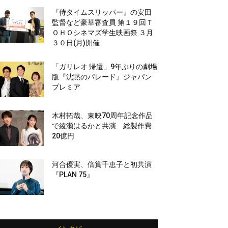
『侍タイムスリッパー』の安田
監督など豪華審査員 第１９回Ｔ
ＯＨＯシネマズ学生映画祭 ３月
３０日(月)開催
「ガリレオ 帰還」9年ぶりの劇場
版『沈黙のパレード』ジャパン
プレミア
木村拓哉、東映70周年記念作品
で綾瀬はるかと共演 総製作費
20億円
河合優実、倍賞千恵子と初共演
『PLAN 75』