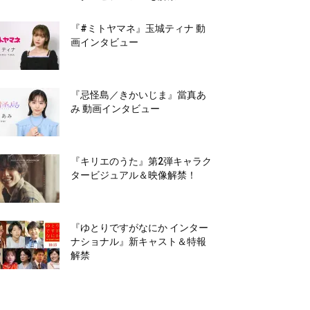
『#ミトヤマネ』玉城ティナ 動
画インタビュー
『忌怪島／きかいじま』當真あ
み 動画インタビュー
『キリエのうた』第2弾キャラク
タービジュアル＆映像解禁！
『ゆとりですがなにか インター
ナショナル』新キャスト＆特報
解禁