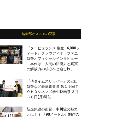
編集部オススメの記事
『タービュランス 絶空 16,000フ
ィート』クラウディオ・ファエ
監督オフィシャルインタビュー
「本作は、人間の回復力と真実
の解放力の核心へと迫る旅」
『侍タイムスリッパー』の安田
監督など豪華審査員 第１９回Ｔ
ＯＨＯシネマズ学生映画祭 ３月
３０日(月)開催
新進気鋭の監督・中川駿の魅力
とは！？ 『90メートル』制作の