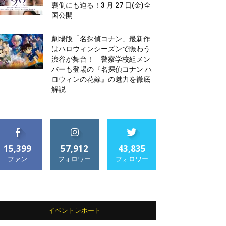
裏側にも迫る！3 月 27 日(金)全
国公開
劇場版「名探偵コナン」最新作
はハロウィンシーズンで賑わう
渋谷が舞台！ 警察学校組メン
バーも登場の『名探偵コナン ハ
ロウィンの花嫁』の魅力を徹底
解説
15,399
57,912
43,835
ファン
フォロワー
フォロワー
イベントレポート