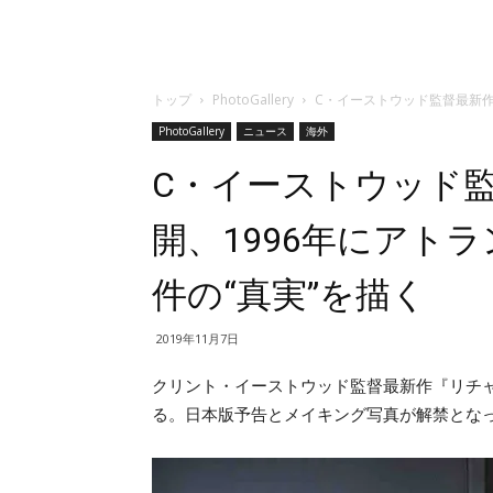
トップ
PhotoGallery
C・イーストウッド監督最新作
PhotoGallery
ニュース
海外
C・イーストウッド監
開、1996年にアト
件の“真実”を描く
2019年11月7日
クリント・イーストウッド監督最新作『リチャー
る。日本版予告とメイキング写真が解禁とな