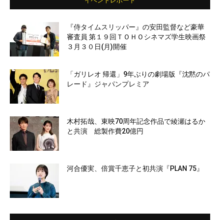
イベントレポート
『侍タイムスリッパー』の安田監督など豪華
審査員 第１９回ＴＯＨＯシネマズ学生映画祭
３月３０日(月)開催
「ガリレオ 帰還」9年ぶりの劇場版『沈黙のパ
レード』ジャパンプレミア
木村拓哉、東映70周年記念作品で綾瀬はるか
と共演 総製作費20億円
河合優実、倍賞千恵子と初共演『PLAN 75』