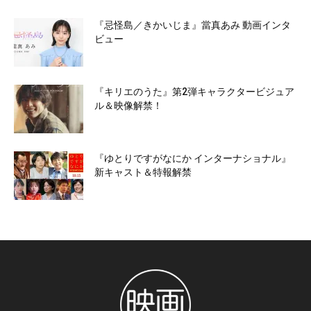
『忌怪島／きかいじま』當真あみ 動画インタ
ビュー
『キリエのうた』第2弾キャラクタービジュア
ル＆映像解禁！
『ゆとりですがなにか インターナショナル』
新キャスト＆特報解禁