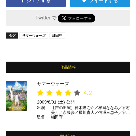
シェアする
ツイートする
Twitter で
タグ
サマーウォーズ
細田守
作品情報
サマーウォーズ
4.2
2009/8/01 (土) 公開
出演
【声の出演】神木隆之介／桜庭ななみ／谷村
美月／斎藤歩／横川貴大／信澤三恵子／谷川
監督
細田守
清美／桐本琢也／佐々木睦／玉川紗己子／永
井一郎／山像かおり／小林隆／田村たがめ／
清水優／中村正／田中要次／金沢映子／中村
橋弥／高久ちぐさ／板倉光隆／仲里依紗／安