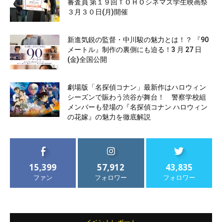
審査員 第１９回ＴＯＨＯシネマズ学生映画祭
３月３０日(月)開催
新進気鋭の監督・中川駿の魅力とは！？ 『90
メートル』制作の裏側にも迫る！3 月 27 日
(金)全国公開
劇場版「名探偵コナン」最新作はハロウィン
シーズンで賑わう渋谷が舞台！ 警察学校組
メンバーも登場の『名探偵コナン ハロウィン
の花嫁』の魅力を徹底解説
15,399
57,912
43,835
ファン
フォロワー
フォロワー