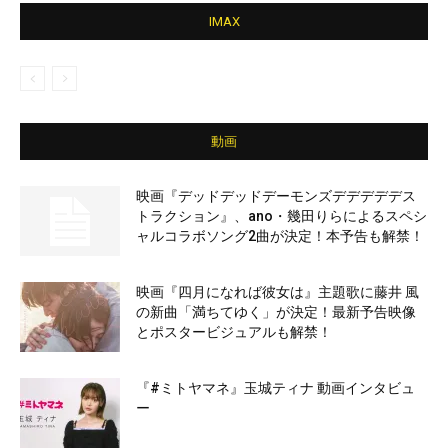
IMAX
動画
映画『デッドデッドデーモンズデデデデデス
トラクション』、ano・幾田りらによるスペシ
ャルコラボソング2曲が決定！本予告も解禁！
映画『四月になれば彼女は』主題歌に藤井 風
の新曲「満ちてゆく」が決定！最新予告映像
とポスタービジュアルも解禁！
『#ミトヤマネ』玉城ティナ 動画インタビュ
ー