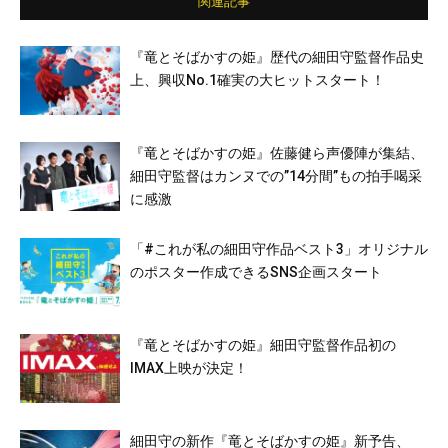
関連記事
達直人／諸星すみれ／今井悠貴／太田力斗／
皆川陽菜乃／富司純子 ほか
『竜とそばかすの姫』歴代の細田守監督作品史
上、興収No.1確実の大ヒットスタート！
『竜とそばかすの姫』佐藤健ら声優陣が集結、
細田守監督はカンヌでの”14分間”もの拍手喝采
に感激
「#これが私の細田守作品ベスト3」オリジナル
のポスター作成できるSNS企画スタート
『竜とそばかすの姫』細田守監督作品初の
IMAX上映が決定！
細田守の新作『竜とそばかすの姫』新予告、