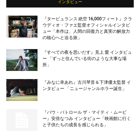
インタビュー
『タービュランス 絶空 16,000フィート』クラ
ウディオ・ファエ監督オフィシャルインタビ
ュー「本作は、人間の回復力と真実の解放力
の核心へと迫る旅」
『すべての夜を思いだす』見上 愛 インタビュ
ー 「ずっと住んでいる街のような大事な場
所」
『みなに幸あれ』古川琴音＆下津優太監督 イ
ンタビュー 「ニュージャンルホラー誕生」
『パウ・パトロール ザ・マイティ・ムービ
ー』安倍なつみ インタビュー「映画館に行く
と子供たちの成長を感じられる」