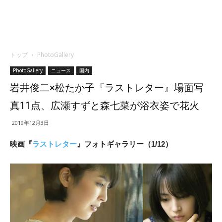
トップ
PhotoGallery
PhotoGallery
ニュース
国内
岩井俊二×松たか子『ラストレター』場面写
真11点、広瀬すずと森七菜が浴衣姿で花火
2019年12月3日
映画『
ラストレター
』フォトギャラリー（1/12）