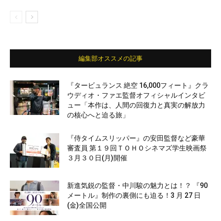
編集部オススメの記事
『タービュランス 絶空 16,000フィート』クラ
ウディオ・ファエ監督オフィシャルインタビ
ュー「本作は、人間の回復力と真実の解放力
の核心へと迫る旅」
『侍タイムスリッパー』の安田監督など豪華
審査員 第１９回ＴＯＨＯシネマズ学生映画祭
３月３０日(月)開催
新進気鋭の監督・中川駿の魅力とは！？ 『90
メートル』制作の裏側にも迫る！3 月 27 日
(金)全国公開