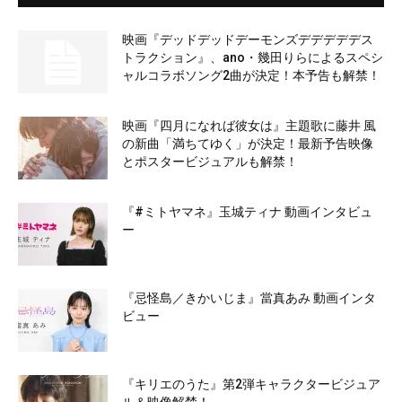
映画『デッドデッドデーモンズデデデデデス
トラクション』、ano・幾田りらによるスペシ
ャルコラボソング2曲が決定！本予告も解禁！
映画『四月になれば彼女は』主題歌に藤井 風
の新曲「満ちてゆく」が決定！最新予告映像
とポスタービジュアルも解禁！
『#ミトヤマネ』玉城ティナ 動画インタビュ
ー
『忌怪島／きかいじま』當真あみ 動画インタ
ビュー
『キリエのうた』第2弾キャラクタービジュア
ル＆映像解禁！