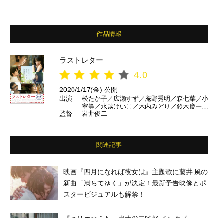
作品情報
ラストレター
4.0
2020/1/17(金) 公開
出演
松たか子／広瀬すず／庵野秀明／森七菜／小
室等／水越けいこ／木内みどり／鈴木慶一／
監督
岩井俊二
豊川悦司／中山美穂／神木隆之介／福山雅治
／中山美穂／豊川悦司／降谷凪 ほか
関連記事
映画『四月になれば彼女は』主題歌に藤井 風の
新曲「満ちてゆく」が決定！最新予告映像とポ
スタービジュアルも解禁！