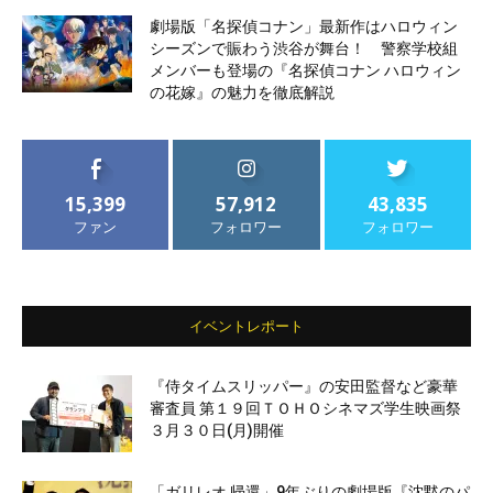
劇場版「名探偵コナン」最新作はハロウィン
シーズンで賑わう渋谷が舞台！ 警察学校組
メンバーも登場の『名探偵コナン ハロウィン
の花嫁』の魅力を徹底解説
15,399
57,912
43,835
ファン
フォロワー
フォロワー
イベントレポート
『侍タイムスリッパー』の安田監督など豪華
審査員 第１９回ＴＯＨＯシネマズ学生映画祭
３月３０日(月)開催
「ガリレオ 帰還」9年ぶりの劇場版『沈黙のパ