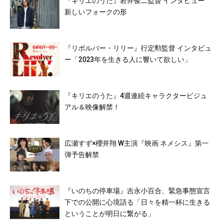
『キリエのうた』岩井俊二監督 インタビュー
新しいフォークの形
『リボルバー・リリー』行定勲監督 インタビュ
ー「2023年を生きる人に響いて欲しい」
『キリエのうた』4週連続キャラクタービジュ
アル＆映像解禁！
広瀬すず×櫻井翔 W主演『映画 ネメシス』第一
弾予告解禁
『いのちの停車場』吉永小百合、緊急事態宣言
下での公開に心境語る「日々を精一杯に生きる
ということが明日に繋がる」