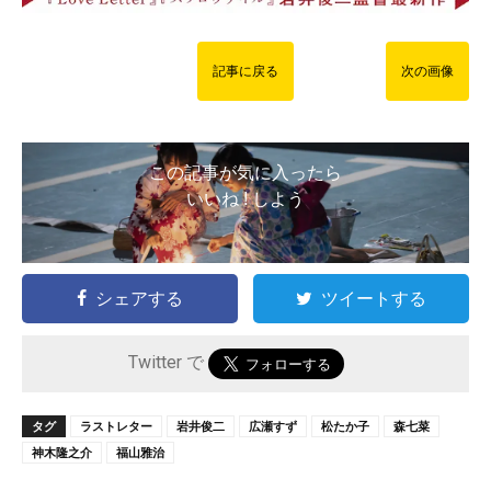
記事に戻る
次の画像
この記事が気に入ったら
いいね ! しよう
シェアする
ツイートする
Twitter で
タグ
ラストレター
岩井俊二
広瀬すず
松たか子
森七菜
神木隆之介
福山雅治