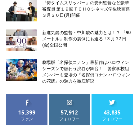
『侍タイムスリッパー』の安田監督など豪華
審査員 第１９回ＴＯＨＯシネマズ学生映画祭
３月３０日(月)開催
新進気鋭の監督・中川駿の魅力とは！？ 『90
メートル』制作の裏側にも迫る！3 月 27 日
(金)全国公開
劇場版「名探偵コナン」最新作はハロウィン
シーズンで賑わう渋谷が舞台！ 警察学校組
メンバーも登場の『名探偵コナン ハロウィン
の花嫁』の魅力を徹底解説
15,399
57,912
43,835
ファン
フォロワー
フォロワー