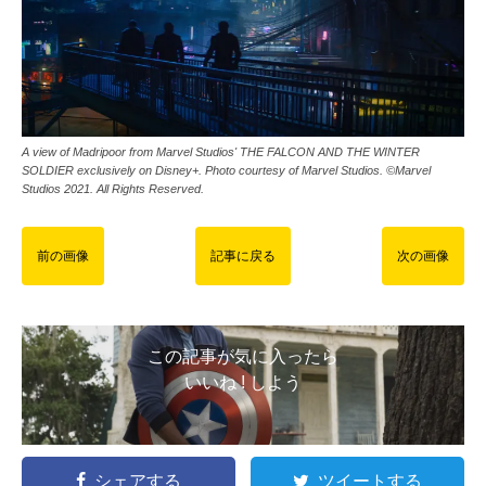
A view of Madripoor from Marvel Studios' THE FALCON AND THE WINTER
SOLDIER exclusively on Disney+. Photo courtesy of Marvel Studios. ©Marvel
Studios 2021. All Rights Reserved.
前の画像
記事に戻る
次の画像
この記事が気に入ったら
いいね ! しよう
シェアする
ツイートする