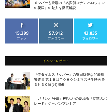
メンバーも登場の『名探偵コナン ハロウィン
の花嫁』の魅力を徹底解説
15,399
57,912
43,835
ファン
フォロワー
フォロワー
イベントレポート
『侍タイムスリッパー』の安田監督など豪華
審査員 第１９回ＴＯＨＯシネマズ学生映画祭
３月３０日(月)開催
「ガリレオ 帰還」9年ぶりの劇場版『沈黙のパ
レード』ジャパンプレミア