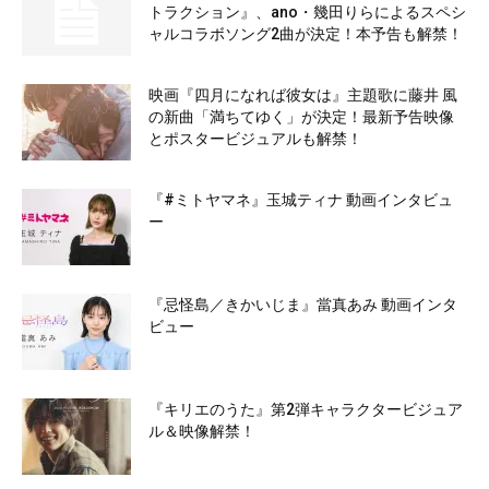
トラクション』、ano・幾田りらによるスペシ
ャルコラボソング2曲が決定！本予告も解禁！
映画『四月になれば彼女は』主題歌に藤井 風
の新曲「満ちてゆく」が決定！最新予告映像
とポスタービジュアルも解禁！
『#ミトヤマネ』玉城ティナ 動画インタビュ
ー
『忌怪島／きかいじま』當真あみ 動画インタ
ビュー
『キリエのうた』第2弾キャラクタービジュア
ル＆映像解禁！