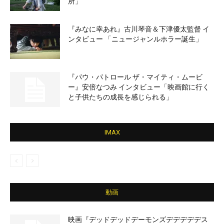
所」
『みなに幸あれ』古川琴音＆下津優太監督 イ
ンタビュー 「ニュージャンルホラー誕生」
『パウ・パトロール ザ・マイティ・ムービ
ー』安倍なつみ インタビュー「映画館に行く
と子供たちの成長を感じられる」
IMAX
動画
映画『デッドデッドデーモンズデデデデデス