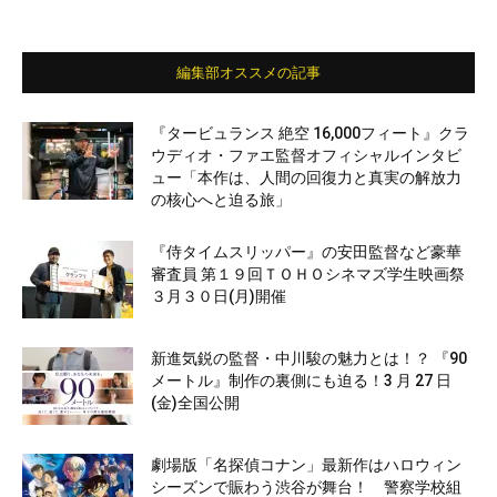
編集部オススメの記事
『タービュランス 絶空 16,000フィート』クラ
ウディオ・ファエ監督オフィシャルインタビ
ュー「本作は、人間の回復力と真実の解放力
の核心へと迫る旅」
『侍タイムスリッパー』の安田監督など豪華
審査員 第１９回ＴＯＨＯシネマズ学生映画祭
３月３０日(月)開催
新進気鋭の監督・中川駿の魅力とは！？ 『90
メートル』制作の裏側にも迫る！3 月 27 日
(金)全国公開
劇場版「名探偵コナン」最新作はハロウィン
シーズンで賑わう渋谷が舞台！ 警察学校組