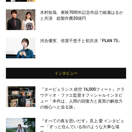
木村拓哉、東映70周年記念作品で綾瀬はるか
と共演 総製作費20億円
河合優実、倍賞千恵子と初共演『PLAN 75』
インタビュー
『タービュランス 絶空 16,000フィート』クラ
ウディオ・ファエ監督オフィシャルインタビ
ュー「本作は、人間の回復力と真実の解放力
の核心へと迫る旅」
『すべての夜を思いだす』見上 愛 インタビュ
ー 「ずっと住んでいる街のような大事な場