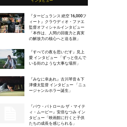
インタビュー
『タービュランス 絶空 16,000フ
ィート』クラウディオ・ファエ
監督オフィシャルインタビュー
「本作は、人間の回復力と真実
の解放力の核心へと迫る旅」
『すべての夜を思いだす』見上
愛 インタビュー 「ずっと住んで
いる街のような大事な場所」
『みなに幸あれ』古川琴音＆下
津優太監督 インタビュー 「ニュ
ージャンルホラー誕生」
『パウ・パトロール ザ・マイテ
ィ・ムービー』安倍なつみ イン
タビュー「映画館に行くと子供
たちの成長を感じられる」