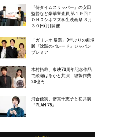
『侍タイムスリッパー』の安田
監督など豪華審査員 第１９回Ｔ
ＯＨＯシネマズ学生映画祭 ３月
３０日(月)開催
「ガリレオ 帰還」9年ぶりの劇場
版『沈黙のパレード』ジャパン
プレミア
木村拓哉、東映70周年記念作品
で綾瀬はるかと共演 総製作費
20億円
河合優実、倍賞千恵子と初共演
『PLAN 75』