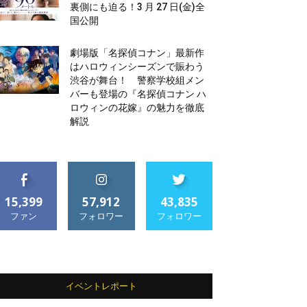
裏側にも迫る！3 月 27 日(金)全
国公開
劇場版「名探偵コナン」最新作
はハロウィンシーズンで賑わう
渋谷が舞台！ 警察学校組メン
バーも登場の『名探偵コナン ハ
ロウィンの花嫁』の魅力を徹底
解説
15,399
57,912
43,835
ファン
フォロワー
フォロワー
イベントレポート