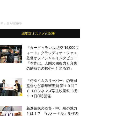
この世界」展が実施中
編集部オススメの記事
『タービュランス 絶空 16,000フ
ィート』クラウディオ・ファエ
監督オフィシャルインタビュー
「本作は、人間の回復力と真実
の解放力の核心へと迫る旅」
『侍タイムスリッパー』の安田
監督など豪華審査員 第１９回Ｔ
ＯＨＯシネマズ学生映画祭 ３月
３０日(月)開催
新進気鋭の監督・中川駿の魅力
とは！？ 『90メートル』制作の