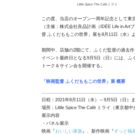
Little Spice The Cafeミライ
この度、当店のオープン一周年記念として東京ビエンナー
（主催：株式会社良品計画（IDÉE Life i
督 ふくだももこの世界」展を8月11日（水）
期間中、店舗の2階にて、ふくだ監督の過去
イベント最終日となる9月5日（日）には、ふ
トーク＆サイン会を開催する。
「映画監督 ふくだももこの世界」展 概要
日程：2021年8月11日（水）～9月5日（日）
場所：Little Spice The Café ミライ（東京都
展示内容
・パネル展示
映画『
おいしい家族
』、新作映画『
ずっと独