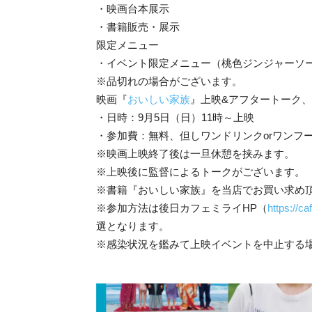
・映画台本展示
・書籍販売・展示
限定メニュー
・イベント限定メニュー（桃色ジンジャーソ
※品切れの場合がございます。
映画『
おいしい家族
』上映&アフタートーク
・日時：9月5日（日）11時～上映
・参加費：無料、但しワンドリンクorワンフ
※映画上映終了後は一旦休憩を挟みます。
※上映後に監督によるトークがございます。
※書籍『おいしい家族』を当店でお買い求め
※参加方法は後日カフェミライHP（
https://ca
選となります。
※感染状況を鑑みて上映イベントを中止する