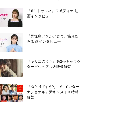
『#ミトヤマネ』玉城ティナ 動
画インタビュー
『忌怪島／きかいじま』當真あ
み 動画インタビュー
『キリエのうた』第2弾キャラク
タービジュアル＆映像解禁！
『ゆとりですがなにか インター
ナショナル』新キャスト＆特報
解禁