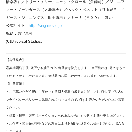
橋卓弥）／トリー・ケリー／ニック・クロール（斎藤司）／ジェニフ
ァー・ソーンダース（大地真央）／ベック・ベネット（谷山紀章）／
ガース・ジェニングス（田中真弓）／ミーナ（MISIA） ほか
公式サイト：
http://sing-movie.jp/
配給：東宝東和
(C)Universal Studios.
【当選発表】
応募期間終了後､厳正なる抽選の上､当選者を決定します。 当選発表は､発送をもっ
てかえさせていただきます。※結果のお問い合わせにはお答えできかねます。
【注意事項】
・ご応募いただく際にお預かりする個人情報の考え方に関しましては､アプリ内の
プライバシーポリシーに記載されておりますので､必ずお読みいただいた上ご応募
ください｡
・複製・転売・譲渡（オークションへの出品を含む）を固くお断り申し上げます。
・ご住所・転居先が不明などの理由によりお届けの遅延や､お届けできない場合も
ございます。