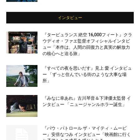
インタビュー
『タービュランス 絶空 16,000フィート』クラ
ウディオ・ファエ監督オフィシャルインタビ
ュー「本作は、人間の回復力と真実の解放力
の核心へと迫る旅」
『すべての夜を思いだす』見上 愛 インタビュ
ー 「ずっと住んでいる街のような大事な場
所」
『みなに幸あれ』古川琴音＆下津優太監督 イ
ンタビュー 「ニュージャンルホラー誕生」
『パウ・パトロール ザ・マイティ・ムービ
ー』安倍なつみ インタビュー「映画館に行く