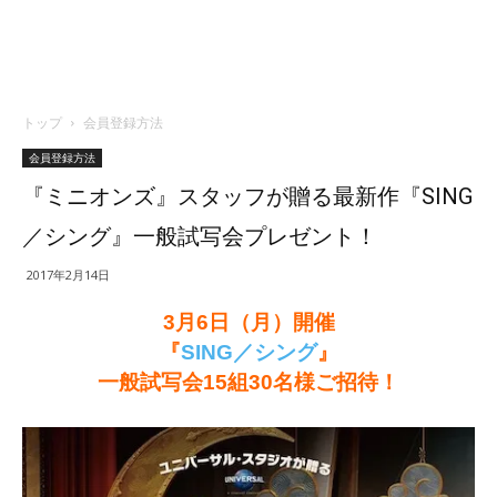
トップ
会員登録方法
会員登録方法
『ミニオンズ』スタッフが贈る最新作『SING
／シング』一般試写会プレゼント！
2017年2月14日
3月6日（月）開催
『
SING／シング
』
一般試写会15組30名様ご招待！