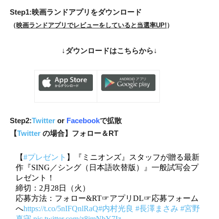
Step1:映画ランドアプリをダウンロード
（
映画ランドアプリでレビューをしていると当選率UP!
）
↓
ダウンロードはこちらから
↓
Step2:
Twitter
or
Facebook
で拡散
【
Twitter
の場合】フォロー＆RT
【
#プレゼント
】『ミニオンズ』スタッフが贈る最新
作『SING／シング（日本語吹替版）』一般試写会プ
レゼント！
締切：2月28日（火）
応募方法：フォロー&RT☞アプリDL☞応募フォーム
へ
https://t.co/5nIFQnlRaQ
#内村光良
#長澤まさみ
#宮野
真守
pic.twitter.com/z8jmNbY7Iz