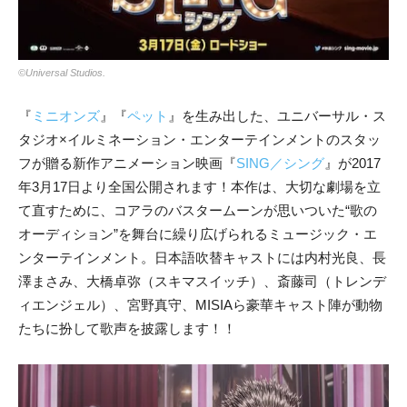
©Universal Studios.
『
ミニオンズ
』『
ペット
』を生み出した、ユニバーサル・ス
タジオ×イルミネーション・エンターテインメントのスタッ
フが贈る新作アニメーション映画『
SING／シング
』が2017
年3月17日より全国公開されます！本作は、大切な劇場を立
て直すために、コアラのバスタームーンが思いついた“歌の
オーディション”を舞台に繰り広げられるミュージック・エ
ンターテインメント。日本語吹替キャストには内村光良、長
澤まさみ、大橋卓弥（スキマスイッチ）、斎藤司（トレンデ
ィエンジェル）、宮野真守、MISIAら豪華キャスト陣が動物
たちに扮して歌声を披露します！！