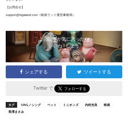
【お問合せ】
support@eigaland.com
（映画ランド運営事務局）
この記事が気に入ったら
いいね ! しよう
シェアする
ツイートする
Twitter で
タグ
SING／シング
ペット
ミニオンズ
内村光良
映画
長澤まさみ