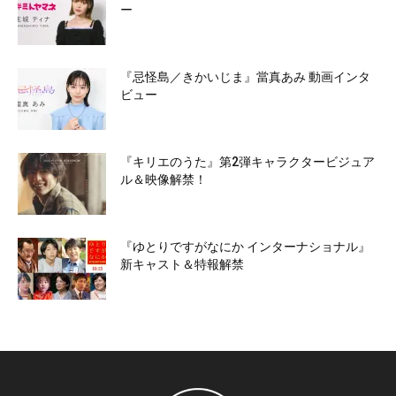
ー
『忌怪島／きかいじま』當真あみ 動画インタ
ビュー
『キリエのうた』第2弾キャラクタービジュア
ル＆映像解禁！
『ゆとりですがなにか インターナショナル』
新キャスト＆特報解禁