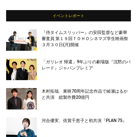
イベントレポート
『侍タイムスリッパー』の安田監督など豪華
審査員 第１９回ＴＯＨＯシネマズ学生映画祭
３月３０日(月)開催
「ガリレオ 帰還」9年ぶりの劇場版『沈黙のパ
レード』ジャパンプレミア
木村拓哉、東映70周年記念作品で綾瀬はるか
と共演 総製作費20億円
河合優実、倍賞千恵子と初共演『PLAN 75』