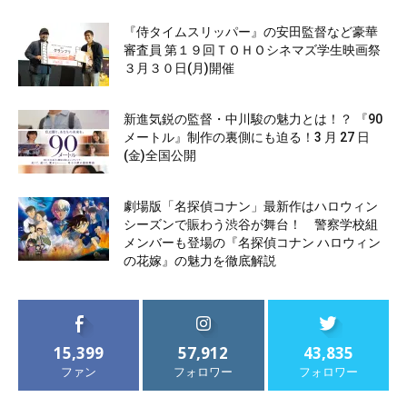
『侍タイムスリッパー』の安田監督など豪華
審査員 第１９回ＴＯＨＯシネマズ学生映画祭
３月３０日(月)開催
新進気鋭の監督・中川駿の魅力とは！？ 『90
メートル』制作の裏側にも迫る！3 月 27 日
(金)全国公開
劇場版「名探偵コナン」最新作はハロウィン
シーズンで賑わう渋谷が舞台！ 警察学校組
メンバーも登場の『名探偵コナン ハロウィン
の花嫁』の魅力を徹底解説
15,399
57,912
43,835
ファン
フォロワー
フォロワー