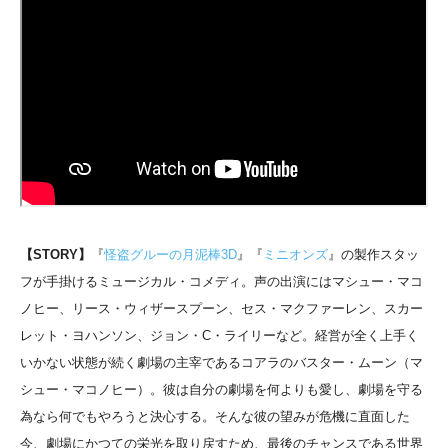
【STORY】
『
怪盗グルーの月泥棒3D
』『
ミニオンズ
』の製作スタッ
フが手掛けるミュージカル・コメディ。声の出演にはマシュー・マコ
ノヒー、リース・ウィザースプーン、セス・マクファーレン、スカー
レット・ヨハンソン、ジョン・C・ライリーなど。経営が全く上手く
いかない状態が続く劇場の主宰であるコアラのバスター・ムーン（マ
シュー・マコノヒー）。彼は自分の劇場を何よりも愛し、劇場を守る
為なら何でもやろうと決心する。そんな彼の望みが危機に直面した
今、劇場にかつての栄光を取り戻すため、最後のチャンスである世界