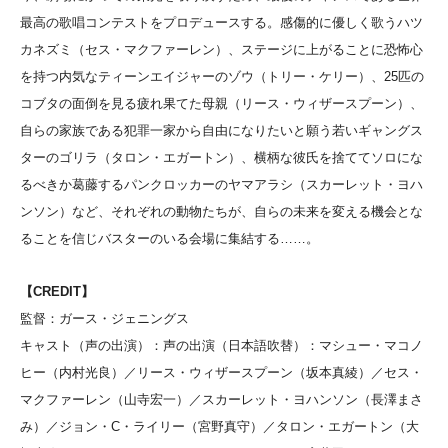
最高の歌唱コンテストをプロデュースする。感傷的に優しく歌うハツ
カネズミ（セス・マクファーレン）、ステージに上がることに恐怖心
を持つ内気なティーンエイジャーのゾウ（トリー・ケリー）、25匹の
コブタの面倒を見る疲れ果てた母親（リース・ウィザースプーン）、
自らの家族である犯罪一家から自由になりたいと願う若いギャングス
ターのゴリラ（タロン・エガートン）、横柄な彼氏を捨ててソロにな
るべきか葛藤するパンクロッカーのヤマアラシ（スカーレット・ヨハ
ンソン）など、それぞれの動物たちが、自らの未来を変える機会とな
ることを信じバスターのいる会場に集結する……。
【CREDIT】
監督：ガース・ジェニングス
キャスト（声の出演）：声の出演（日本語吹替）：マシュー・マコノ
ヒー（内村光良）／リース・ウィザースプーン（坂本真綾）／セス・
マクファーレン（山寺宏一）／スカーレット・ヨハンソン（長澤まさ
み）／ジョン・C・ライリー（宮野真守）／タロン・エガートン（大