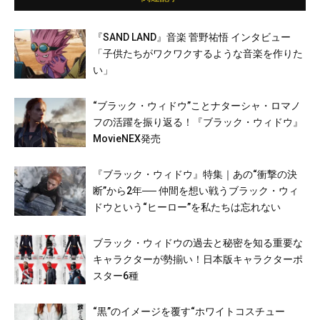
『SAND LAND』音楽 菅野祐悟 インタビュー
「子供たちがワクワクするような音楽を作りた
い」
“ブラック・ウィドウ”ことナターシャ・ロマノ
フの活躍を振り返る！『ブラック・ウィドウ』
MovieNEX発売
『ブラック・ウィドウ』特集｜あの“衝撃の決
断”から2年── 仲間を想い戦うブラック・ウィ
ドウという“ヒーロー”を私たちは忘れない
ブラック・ウィドウの過去と秘密を知る重要な
キャラクターが勢揃い！日本版キャラクターポ
スター6種
“黒”のイメージを覆す“ホワイトコスチュー