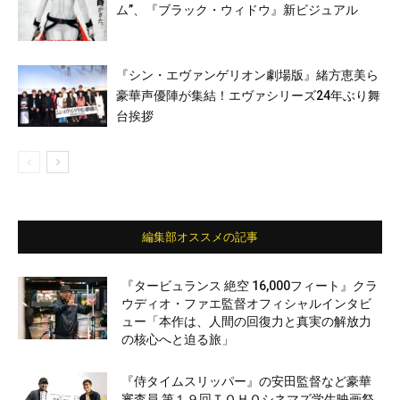
ム”、『ブラック・ウィドウ』新ビジュアル
『シン・エヴァンゲリオン劇場版』緒方恵美ら
豪華声優陣が集結！エヴァシリーズ24年ぶり舞
台挨拶
編集部オススメの記事
『タービュランス 絶空 16,000フィート』クラ
ウディオ・ファエ監督オフィシャルインタビ
ュー「本作は、人間の回復力と真実の解放力
の核心へと迫る旅」
『侍タイムスリッパー』の安田監督など豪華
審査員 第１９回ＴＯＨＯシネマズ学生映画祭