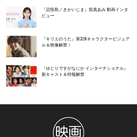
『忌怪島／きかいじま』當真あみ 動画インタ
ビュー
『キリエのうた』第2弾キャラクタービジュア
ル＆映像解禁！
『ゆとりですがなにか インターナショナル』
新キャスト＆特報解禁