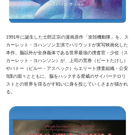
1991年に誕生した士郎正宗の漫画原作「攻殻機動隊」を、ス
カーレット・ヨハンソン主演でハリウッドが実写映画化した
本作。脳以外が全身義体である世界最強の捜査官・少佐（ス
カーレット・ヨハンソン）が、上司の荒巻（ビートたけし）
やバトー（ピルー・アスベック）らエリート捜査組織・公安
9課の面々とともに、脳をハックする脅威のサイバーテロリ
ストとの世界を揺るがす戦いに身を投じていくさまが描かれ
る。