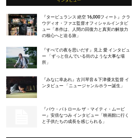
インタビュー
『タービュランス 絶空 16,000フィート』クラ
ウディオ・ファエ監督オフィシャルインタビ
ュー「本作は、人間の回復力と真実の解放力
の核心へと迫る旅」
『すべての夜を思いだす』見上 愛 インタビュ
ー 「ずっと住んでいる街のような大事な場
所」
『みなに幸あれ』古川琴音＆下津優太監督 イ
ンタビュー 「ニュージャンルホラー誕生」
『パウ・パトロール ザ・マイティ・ムービ
ー』安倍なつみ インタビュー「映画館に行く
と子供たちの成長を感じられる」