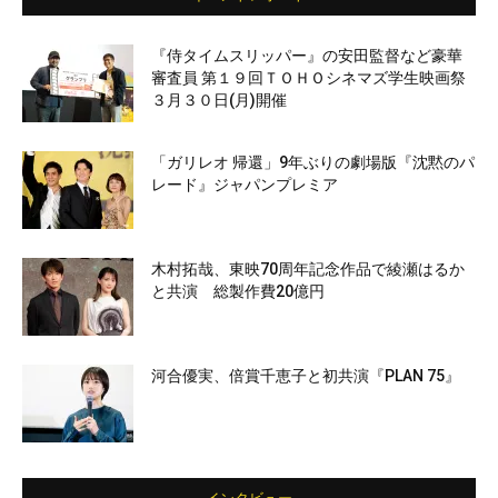
『侍タイムスリッパー』の安田監督など豪華
審査員 第１９回ＴＯＨＯシネマズ学生映画祭
３月３０日(月)開催
「ガリレオ 帰還」9年ぶりの劇場版『沈黙のパ
レード』ジャパンプレミア
木村拓哉、東映70周年記念作品で綾瀬はるか
と共演 総製作費20億円
河合優実、倍賞千恵子と初共演『PLAN 75』