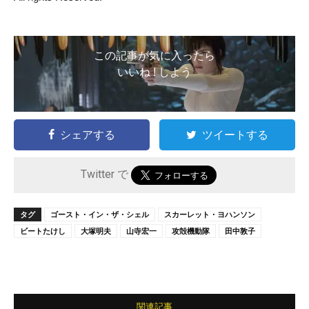
この記事が気に入ったら
いいね ! しよう
シェアする
ツイートする
Twitter で
タグ
ゴースト・イン・ザ・シェル
スカーレット・ヨハンソン
ビートたけし
大塚明夫
山寺宏一
攻殻機動隊
田中敦子
関連記事