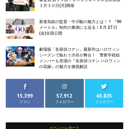
３月３０日(月)開催
新進気鋭の監督・中川駿の魅力とは！？ 『90
メートル』制作の裏側にも迫る！3 月 27 日
(金)全国公開
劇場版「名探偵コナン」最新作はハロウィン
シーズンで賑わう渋谷が舞台！ 警察学校組
メンバーも登場の『名探偵コナン ハロウィン
の花嫁』の魅力を徹底解説
15,399
57,912
43,835
ファン
フォロワー
フォロワー
イベントレポート