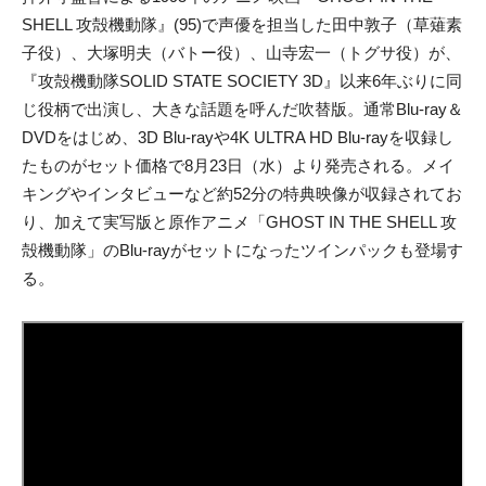
SHELL 攻殻機動隊』(95)で声優を担当した田中敦子（草薙素
子役）、
大塚明夫（バトー役）、山寺宏一（トグサ役）が、
『攻殻機動隊SOLID STATE SOCIETY 3D』以来6年ぶりに同
じ役柄で出演し、大きな話題を呼んだ吹替版。通常Blu-ray＆
DVDをはじめ、3D Blu-rayや4K ULTRA HD Blu-rayを収録し
たものがセット価格で8月23日（水）より発売される。メイ
キングやインタビューなど約52分の特典映像が収録されてお
り、加えて実写版と原作アニメ「GHOST IN THE SHELL 攻
殻機動隊」のBlu-rayがセットになったツインパックも登場す
る。