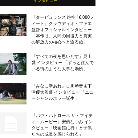
インタビュー
『タービュランス 絶空 16,000フ
ィート』クラウディオ・ファエ
監督オフィシャルインタビュー
「本作は、人間の回復力と真実
の解放力の核心へと迫る旅」
『すべての夜を思いだす』見上
愛 インタビュー 「ずっと住んで
いる街のような大事な場所」
『みなに幸あれ』古川琴音＆下
津優太監督 インタビュー 「ニュ
ージャンルホラー誕生」
『パウ・パトロール ザ・マイテ
ィ・ムービー』安倍なつみ イン
タビュー「映画館に行くと子供
たちの成長を感じられる」