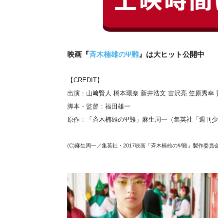
映画『
斉木楠雄のΨ難
』は大ヒット公開中
【CREDIT】
出演：山﨑賢人 橋本環奈 新井浩文 吉沢亮 笠原秀幸 
脚本・監督：福田雄一
原作：「斉木楠雄のΨ難」麻生周一（集英社「週刊
(C)麻生周一／集英社・2017映画「斉木楠雄のΨ難」製作委員