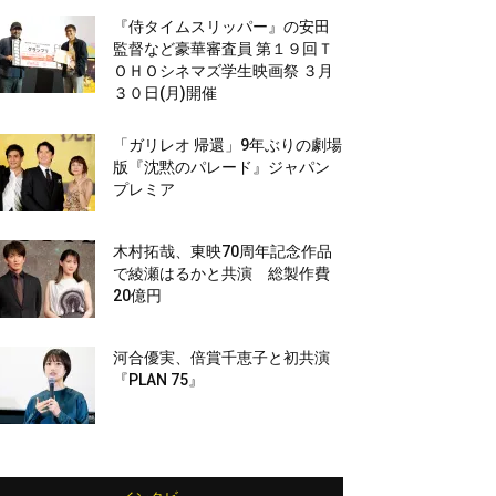
『侍タイムスリッパー』の安田
監督など豪華審査員 第１９回Ｔ
ＯＨＯシネマズ学生映画祭 ３月
３０日(月)開催
「ガリレオ 帰還」9年ぶりの劇場
版『沈黙のパレード』ジャパン
プレミア
木村拓哉、東映70周年記念作品
で綾瀬はるかと共演 総製作費
20億円
河合優実、倍賞千恵子と初共演
『PLAN 75』