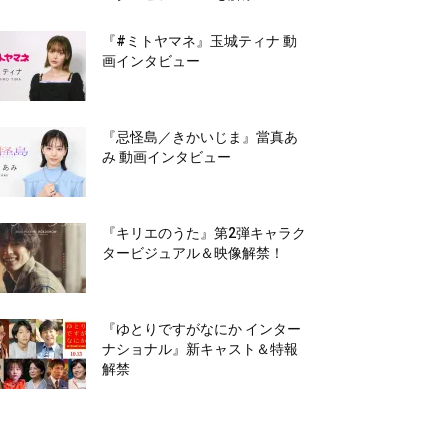
『#ミトヤマネ』玉城ティナ 動
画インタビュー
『忌怪島／きかいじま』當真あ
み 動画インタビュー
『キリエのうた』第2弾キャラク
タービジュアル＆映像解禁！
『ゆとりですがなにか インター
ナショナル』新キャスト＆特報
解禁