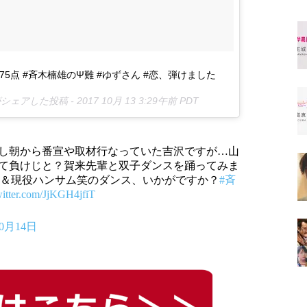
75点 #斉木楠雄のΨ難 #ゆずさん #恋、弾けました
)がシェアした投稿 -
2017 10月 13 3:29午前 PDT
し朝から番宣や取材行なっていた吉沢ですが…山
て負けじと？賀来先輩と双子ダンスを踊ってみま
元＆現役ハンサム笑のダンス、いかがですか？
#斉
witter.com/JjKGH4jfiT
10月14日