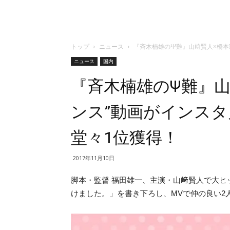
トップ
ニュース
『斉木楠雄のΨ難』山﨑賢人×橋本
ニュース
国内
『斉木楠雄のΨ難』山
ンス”動画がインス
堂々1位獲得！
2017年11月10日
脚本・監督 福田雄一、主演・山﨑賢人で大ヒ
けました。」を書き下ろし、MVで仲の良い2