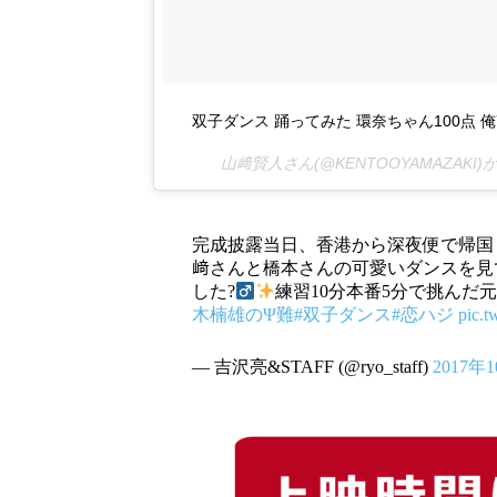
双子ダンス 踊ってみた 環奈ちゃん100点 俺
山﨑賢人さん(@KENTOOYAMAZAKI
完成披露当日、香港から深夜便で帰国
﨑さんと橋本さんの可愛いダンスを見
した?‍
練習10分本番5分で挑んだ
木楠雄のΨ難
#双子ダンス
#恋ハジ
pic.t
— 吉沢亮&STAFF (@ryo_staff)
2017年