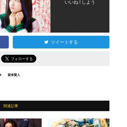
いいね ! しよう
ツイートする
で
奈
賀来賢人
関連記事