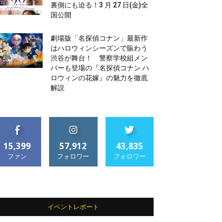
裏側にも迫る！3 月 27 日(金)全
国公開
劇場版「名探偵コナン」最新作
はハロウィンシーズンで賑わう
渋谷が舞台！ 警察学校組メン
バーも登場の『名探偵コナン ハ
ロウィンの花嫁』の魅力を徹底
解説
15,399
57,912
43,835
ファン
フォロワー
フォロワー
イベントレポート