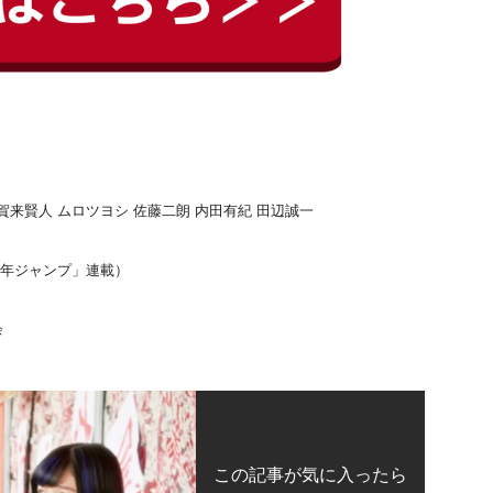
賀来賢人 ムロツヨシ 佐藤二朗 内田有紀 田辺誠一
少年ジャンプ」連載）
会
この記事が気に入ったら