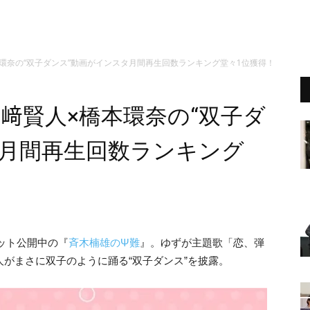
環奈の“双子ダンス”動画がインスタ月間再生回数ランキング堂々1位獲得！
﨑賢人×橋本環奈の“双子ダ
タ月間再生回数ランキング
ット公開中の『
斉木楠雄のΨ難
』。ゆずが主題歌「恋、弾
人がまさに双子のように踊る“双子ダンス”を披露。