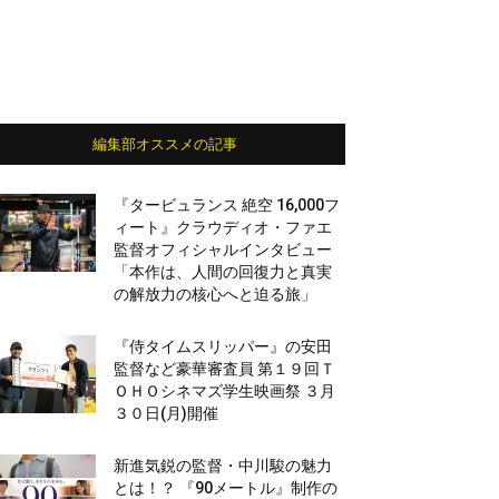
編集部オススメの記事
『タービュランス 絶空 16,000フ
ィート』クラウディオ・ファエ
監督オフィシャルインタビュー
「本作は、人間の回復力と真実
の解放力の核心へと迫る旅」
『侍タイムスリッパー』の安田
監督など豪華審査員 第１９回Ｔ
ＯＨＯシネマズ学生映画祭 ３月
３０日(月)開催
新進気鋭の監督・中川駿の魅力
とは！？ 『90メートル』制作の