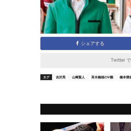
シェアする
Twitter 
タグ
吉沢亮
山﨑賢人
斉木楠雄のΨ難
橋本環